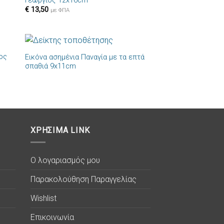
Γεώργιος 12x16cm
στα
στην λίστα
€
13,50
ιών
επιθυμιών
με ΦΠΑ
+
ιος
Εικόνα ασημένια Παναγία με τα επτά
ήκη
Πρόσθήκη
σπαθιά 9x11cm
στα
στην λίστα
ιών
επιθυμιών
ΧΡΗΣΙΜΑ LINK
Ο λογαριασμός μου
Παρακολούθηση Παραγγελίας
Wishlist
Επικοινωνία