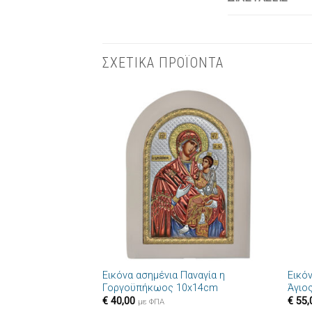
ΣΧΕΤΙΚΑ ΠΡΟΪΟΝΤΑ
Πρόσθήκη
στην λίστα
επιθυμιών
+
+
Εικόνα ασημένια Παναγία η
Εικό
Γοργοϋπήκωος 10x14cm
Άγιο
€
40,00
€
55,
με ΦΠΑ