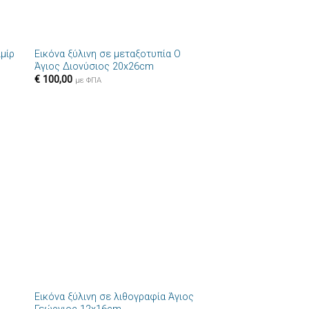
+
ιμίρ
Εικόνα ξύλινη σε μεταξοτυπία Ο
ήκη
Πρόσθήκη
Άγιος Διονύσιος 20x26cm
στα
στην λίστα
€
100,00
ιών
επιθυμιών
με ΦΠΑ
+
Εικόνα ξύλινη σε λιθογραφία Άγιος
ήκη
Πρόσθήκη