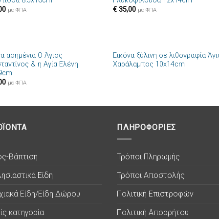
ντισσα 8.5x16cm
Γλυκοφιλούσα 12x14cm
στην λίστα
στην λί
00
€
35,00
επιθυμιών
επιθυμ
με ΦΠΑ
με ΦΠΑ
+
να ασημένια Ο Άγιος
Εικόνα ξύλινη σε λιθογραφία Άγ
Πρόσθήκη
Πρόσθ
ταντίνος & η Αγία Ελένη
Χαράλαμπος 10x14cm
στην λίστα
στην λί
9cm
επιθυμιών
επιθυμ
00
με ΦΠΑ
ΟΪΟΝΤΑ
ΠΛΗΡΟΦΟΡΙΕΣ
ος-Βάπτιση
Τρόποι Πληρωμής
ησιαστικά Είδη
Τρόποι Αποστολής
χιακά Είδη/Είδη Δώρου
Πολιτική Επιστροφών
ίς κατηγορία
Πολιτική Απορρήτου