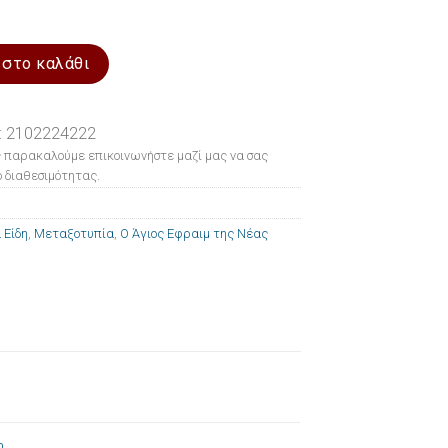
 Ο ¨Αγιος Εφραιμ της Νέας Μάκρης 10x14cm ποσότητα
 στο καλάθι
: 2102224222
 παρακαλούμε επικοινωνήστε μαζί μας να σας
 διαθεσιμότητας.
 Είδη
,
Μεταξοτυπία
,
Ο Άγιος Εφραιμ της Νέας
m