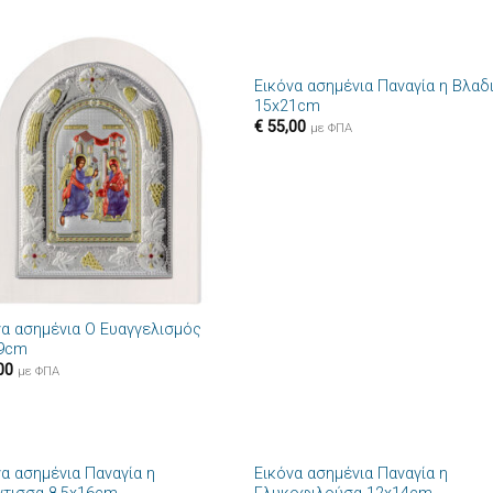
+
Εικόνα ασημένια Παναγία η Βλαδ
Πρόσθήκη
Πρόσθ
15x21cm
στην λίστα
στην λί
€
55,00
επιθυμιών
επιθυμ
με ΦΠΑ
να ασημένια Ο Ευαγγελισμός
9cm
00
με ΦΠΑ
+
να ασημένια Παναγία η
Εικόνα ασημένια Παναγία η
Πρόσθήκη
Πρόσθ