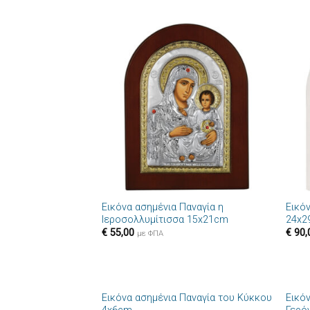
Πρόσθήκη
στην λίστα
επιθυμιών
+
+
Εικόνα ασημένια Παναγία η
Εικό
Ιεροσολλυμίτισσα 15x21cm
24x2
€
55,00
€
90,
με ΦΠΑ
+
+
Εικόνα ασημένια Παναγία του Κύκκου
Εικό
Πρόσθήκη