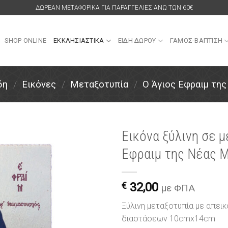
ΔΩΡΕΑΝ ΜΕΤΑΦΟΡΙΚΑ ΓΙΑ ΠΑΡΑΓΓΕΛΙΕΣ ΑΝΩ ΤΩΝ 60€
SHOP ONLINE
ΕΚΚΛΗΣΙΑΣΤΙΚΑ
ΕΙΔΗ ΔΩΡΟΥ
ΓΑΜΟΣ-ΒΑΠΤΙΣΗ
δη
/
Εικόνες
/
Μεταξοτυπία
/
Ο Άγιος Εφραιμ τη
Εικόνα ξύλινη σε 
Εφραιμ της Νέας 
Πρόσθήκη
στην
λίστα
€
32,00
επιθυμιών
με ΦΠΑ
Ξύλινη μεταξοτυπία με απεικ
διαστάσεων 10cmx14cm