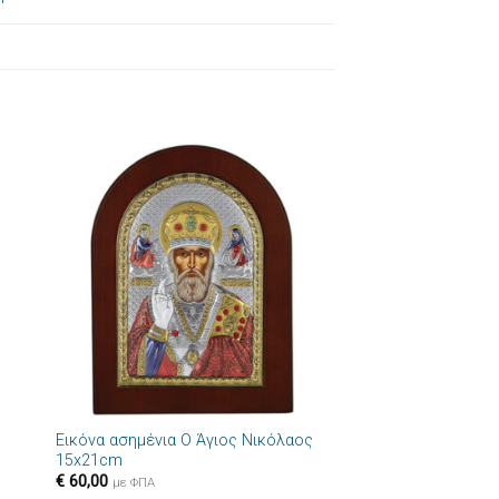
ήκη
Πρόσθήκη
στα
στην λίστα
ιών
επιθυμιών
+
Εικόνα ασημένια Ο Άγιος Νικόλαος
15x21cm
€
60,00
με ΦΠΑ