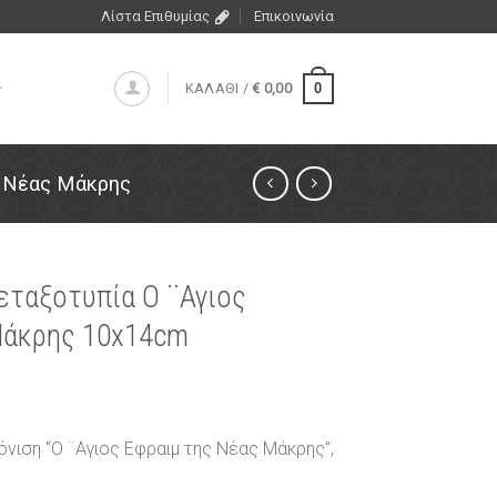
Λίστα Επιθυμίας
Επικοινωνία
0
ΚΑΛΑΘΙ /
€
0,00
ς Νέας Μάκρης
μεταξοτυπία Ο ¨Αγιος
Μάκρης 10x14cm
όνιση “Ο ¨Αγιος Εφραιμ της Νέας Μάκρης”,