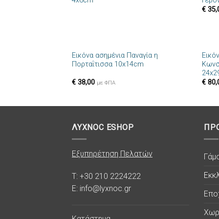
4x6cm
Γερό
στην λίστα
€
35,
επιθυμιών
+
+
Εικόνα ασημένια Παναγία η
Εικό
Πρόσθήκη
Πορταΐτισσα 10x14cm
Κωνσ
στην λίστα
24x2
επιθυμιών
€
38,00
€
80,
με ΦΠΑ
ΛΥΧΝΟC ESHOP
ΠΡ
Εξυπηρέτηση Πελατών
Γάμ
Εκκλ
T: +30 210 2224222
E: info@lyxnoc.gr
Επο
Χωρ
Κατάστημα