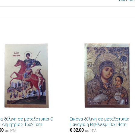
Πρόσθήκη
Πρόσθ
στην λίστα
στην λί
επιθυμιών
επιθυμ
+
να ξύλινη σε μεταξοτυπία Ο
Εικόνα ξύλινη σε μεταξοτυπία
ς Δημήτριος 15x21cm
Παναγία η Βηθλεέμ 10x14cm
00
€
32,00
με ΦΠΑ
με ΦΠΑ