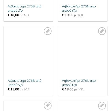
Λιβανιστήρι 275B από
Λιβανιστήρι 275N από
μπρούτζο
μπρούτζο
€
13,00
€
18,00
με ΦΠΑ
με ΦΠΑ
Πρόσθήκη
Πρόσθήκη
στην λίστα
στην λίστα
επιθυμιών
επιθυμιών
Λιβανιστήρι 276B από
Λιβανιστήρι 276N από
μπρούτζο
μπρούτζο
€
18,00
€
18,00
με ΦΠΑ
με ΦΠΑ