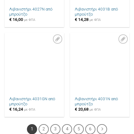
Λιβανιστήρι 4027N από
Λιβανιστήρι 4031B από
μπρούτζο
μπρούτζο
€
16,00
€
14,28
με ΦΠΑ
με ΦΠΑ
Πρόσθήκη
Πρόσθήκη
στην λίστα
στην λίστα
επιθυμιών
επιθυμιών
Λιβανιστήρι 4031GN από
Λιβανιστήρι 4031N από
μπρούτζο
μπρούτζο
€
16,24
€
20,68
με ΦΠΑ
με ΦΠΑ
1
2
3
4
5
6