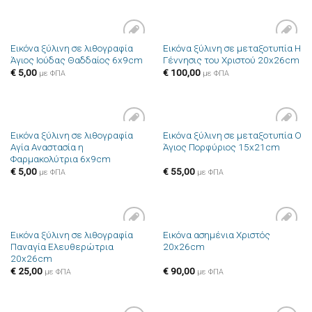
Εικόνα ξύλινη σε λιθογραφία
Εικόνα ξύλινη σε μεταξοτυπία Η
Πρόσθήκη
Πρόσθήκη
Άγιος Ιούδας Θαδδαίος 6x9cm
Γέννησις του Χριστού 20x26cm
στην λίστα
στην λίστα
επιθυμιών
επιθυμιών
€
5,00
€
100,00
με ΦΠΑ
με ΦΠΑ
Εικόνα ξύλινη σε λιθογραφία
Εικόνα ξύλινη σε μεταξοτυπία Ο
Πρόσθήκη
Πρόσθήκη
Αγία Αναστασία η
Άγιος Πορφύριος 15x21cm
στην λίστα
στην λίστα
Φαρμακολύτρια 6x9cm
επιθυμιών
επιθυμιών
€
5,00
€
55,00
με ΦΠΑ
με ΦΠΑ
Εικόνα ξύλινη σε λιθογραφία
Εικόνα ασημένια Χριστός
Πρόσθήκη
Πρόσθήκη
Παναγία Ελευθερώτρια
20x26cm
στην λίστα
στην λίστα
20x26cm
επιθυμιών
επιθυμιών
€
25,00
€
90,00
με ΦΠΑ
με ΦΠΑ