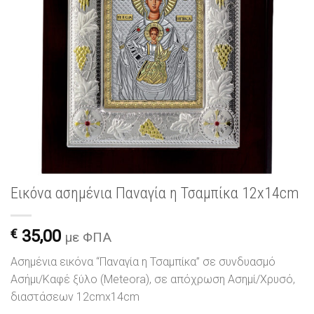
Εικόνα ασημένια Παναγία η Τσαμπίκα 12x14cm
€
35,00
με ΦΠΑ
Ασημένια εικόνα “Παναγία η Τσαμπίκα” σε συνδυασμό
Ασήμι/Καφέ ξύλο (Meteora), σε απόχρωση Ασημί/Χρυσό,
διαστάσεων 12cmx14cm