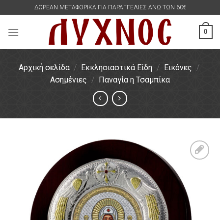
Skip
ΔΩΡΕΑΝ ΜΕΤΑΦΟΡΙΚΑ ΓΙΑ ΠΑΡΑΓΓΕΛΙΕΣ ΑΝΩ ΤΩΝ 60€
to
content
0
Αρχική σελίδα
/
Εκκλησιαστικά Είδη
/
Εικόνες
/
Ασημένιες
/
Παναγία η Τσαμπίκα
Πρόσθήκη
στην
λίστα
επιθυμιών