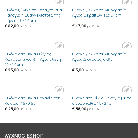
Εικόνα ξύλινη σε μεταξοτυπία
Εικόνα ξύλινη σε λιθογραφία
Πρόσθήκη
Πρόσθήκη
Παναγία η Ευαγγελίστρια της
Άγιος Θεράπων 15x21cm
στην λίστα
στην λίστα
Τήνου 10x14cm
επιθυμιών
επιθυμιών
€
32,00
€
17,00
με ΦΠΑ
με ΦΠΑ
Εικόνα ασημένια Ο Άγιος
Εικόνα ξύλινη σε λιθογραφία
Πρόσθήκη
Πρόσθήκη
Κωνσταντίνος & η Αγία Ελένη
Άγιος Διονύσιος 6x9cm
στην λίστα
στην λίστα
12x14cm
επιθυμιών
επιθυμιών
€
35,00
€
5,00
με ΦΠΑ
με ΦΠΑ
Εικόνα ασημένια Παναγία του
Εικόνα ασημένια Παναγία με τα
Πρόσθήκη
Πρόσθήκη
Κύκκου 7.5×9.5cm
επτά σπαθιά 15x21cm
στην λίστα
στην λίστα
επιθυμιών
επιθυμιών
€
25,00
€
55,00
με ΦΠΑ
με ΦΠΑ
ΛΥΧΝΟC ESHOP