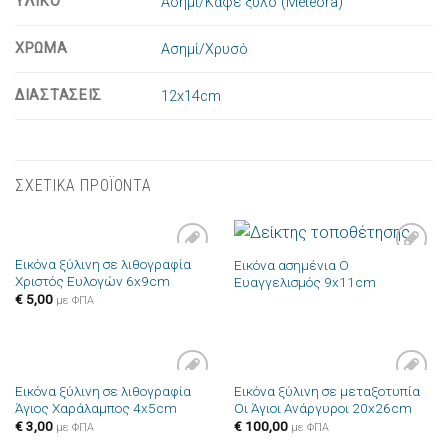
ΥΛΙΚΟ
Ασήμι/Καφέ ξύλο (Meteora)
ΧΡΩΜΑ
Ασημί/Χρυσό
ΔΙΑΣΤΑΣΕΙΣ
12x14cm
ΣΧΕΤΙΚΑ ΠΡΟΪΟΝΤΑ
Εικόνα ξύλινη σε λιθογραφία
Εικόνα ασημένια Ο
Πρόσθήκη
Πρόσθήκη
Χριστός Ευλογών 6x9cm
Ευαγγελισμός 9x11cm
στην λίστα
στην λίστα
επιθυμιών
επιθυμιών
€
5,00
με ΦΠΑ
Εικόνα ξύλινη σε λιθογραφία
Εικόνα ξύλινη σε μεταξοτυπία
Πρόσθήκη
Πρόσθήκη
Άγιος Χαράλαμπος 4x5cm
Οι Άγιοι Ανάργυροι 20x26cm
στην λίστα
στην λίστα
επιθυμιών
επιθυμιών
€
3,00
€
100,00
με ΦΠΑ
με ΦΠΑ