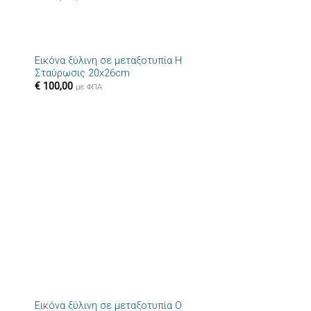
+
Εικόνα ξύλινη σε μεταξοτυπία Η
ήκη
Πρόσθήκη
Σταύρωσις 20x26cm
στα
στην λίστα
€
100,00
ιών
επιθυμιών
με ΦΠΑ
+
ς
Εικόνα ξύλινη σε μεταξοτυπία Ο