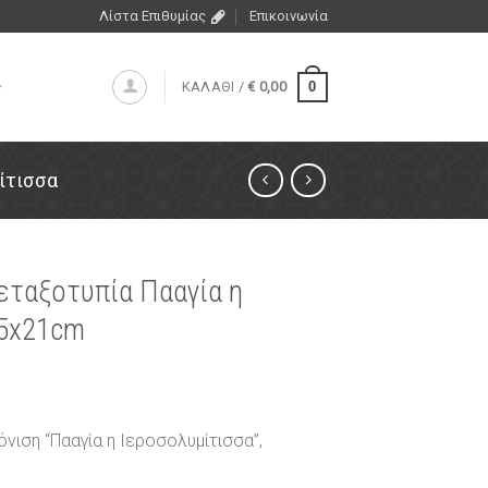
Λίστα Επιθυμίας
Επικοινωνία
0
ΚΑΛΑΘΙ /
€
0,00
ίτισσα
μεταξοτυπία Πααγία η
15x21cm
όνιση “Πααγία η Ιεροσολυμίτισσα”,