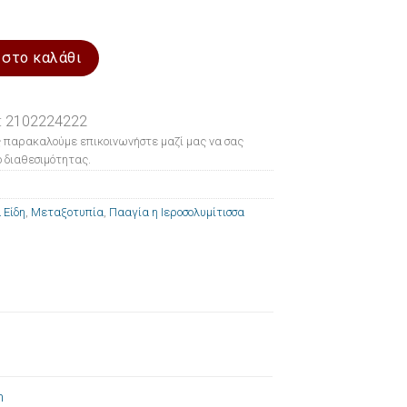
 Πααγία η Ιεροσολυμίτισσα 15x21cm ποσότητα
 στο καλάθι
: 2102224222
 παρακαλούμε επικοινωνήστε μαζί μας να σας
 διαθεσιμότητας.
 Είδη
,
Μεταξοτυπία
,
Πααγία η Ιεροσολυμίτισσα
m