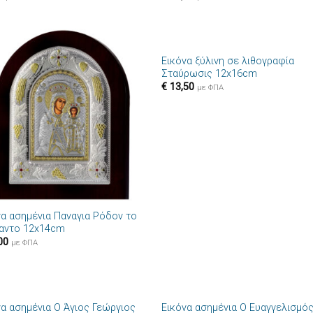
+
Εικόνα ξύλινη σε λιθογραφία
Πρόσθήκη
Πρόσθ
Σταύρωσις 12x16cm
στην λίστα
στην λί
€
13,50
επιθυμιών
επιθυμ
με ΦΠΑ
να ασημένια Παναγια Ρόδον το
αντο 12x14cm
00
με ΦΠΑ
+
να ασημένια Ο Άγιος Γεώργιος
Εικόνα ασημένια Ο Ευαγγελισμό