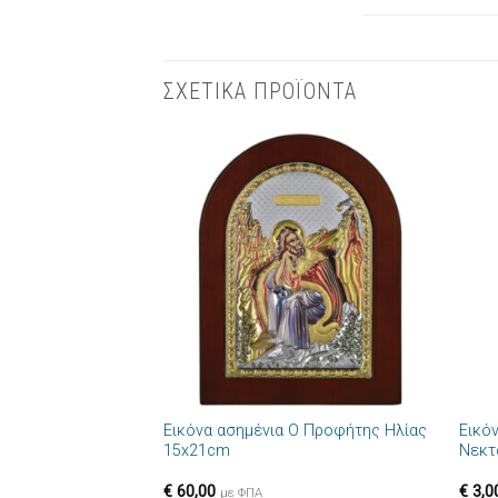
ΣΧΕΤΙΚΑ ΠΡΟΪΟΝΤΑ
Πρόσθήκη
στην λίστα
επιθυμιών
+
+
Εικόνα ασημένια Ο Προφήτης Ηλίας
Εικό
15x21cm
Νεκτ
€
60,00
€
3,0
με ΦΠΑ