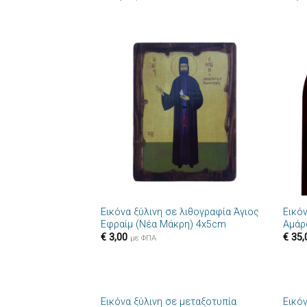
Πρόσθήκη
στην λίστα
επιθυμιών
+
+
Εικόνα ξύλινη σε λιθογραφία Άγιος
Εικό
Εφραίμ (Νέα Μάκρη) 4x5cm
Αμάρ
€
3,00
€
35,
με ΦΠΑ
+
+
Εικόνα ξύλινη σε μεταξοτυπία
Εικό