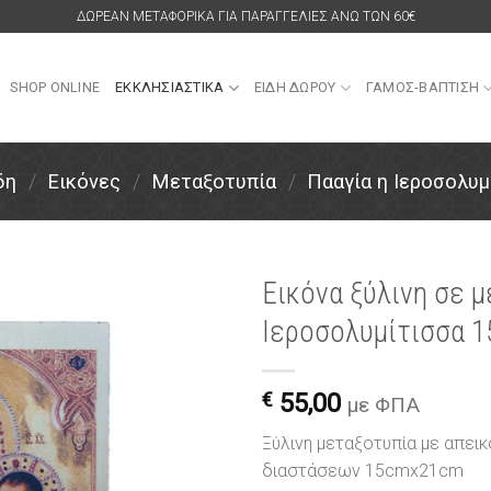
ΔΩΡΕΑΝ ΜΕΤΑΦΟΡΙΚΑ ΓΙΑ ΠΑΡΑΓΓΕΛΙΕΣ ΑΝΩ ΤΩΝ 60€
SHOP ONLINE
ΕΚΚΛΗΣΙΑΣΤΙΚΑ
ΕΙΔΗ ΔΩΡΟΥ
ΓΑΜΟΣ-ΒΑΠΤΙΣΗ
δη
/
Εικόνες
/
Μεταξοτυπία
/
Πααγία η Ιεροσολυμ
Εικόνα ξύλινη σε 
Ιεροσολυμίτισσα 
Πρόσθήκη
στην
λίστα
€
55,00
επιθυμιών
με ΦΠΑ
Ξύλινη μεταξοτυπία με απεικ
διαστάσεων 15cmx21cm