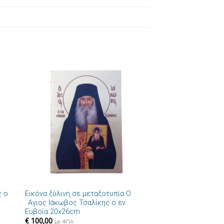
ήκη
Πρόσθήκη
στα
στην λίστα
ιών
επιθυμιών
+
ς ο
Εικόνα ξύλινη σε μεταξοτυπία Ο
¨Αγιος Ιάκωβος Τσαλίκης ο εν
Ευβοία 20x26cm
€
100,00
με ΦΠΑ