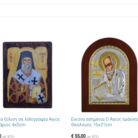
Πρόσθήκη
Πρόσθ
στην λίστα
στην λί
επιθυμιών
επιθυμ
+
να ξύλινη σε λιθογραφία Άγιος
Εικόνα ασημένια Ο Άγιος Ιωάννη
άριος 4x5cm
Θεολόγος 15x21cm
0
€
55,00
με ΦΠΑ
με ΦΠΑ