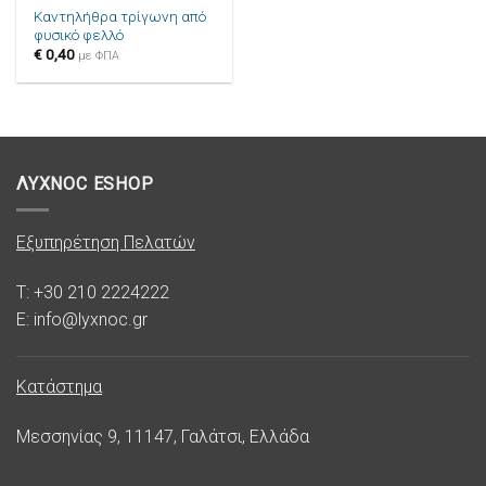
Καντηλήθρα τρίγωνη από
φυσικό φελλό
€
0,40
με ΦΠΑ
ΛΥΧΝΟC ESHOP
Εξυπηρέτηση Πελατών
T: +30 210 2224222
E: info@lyxnoc.gr
Κατάστημα
Μεσσηνίας 9, 11147, Γαλάτσι, Ελλάδα