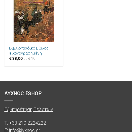
στην λίστα
επιθυμιών
Βιβλίο παιδικό Βίβλος
εικονογραφημένη
€
33,00
με ΦΠΑ
ΛΥΧΝΟC ESHOP
Εξυπηρέτηση Πελατών
T: +30 210 2224222
E: info@lyxnoc.gr