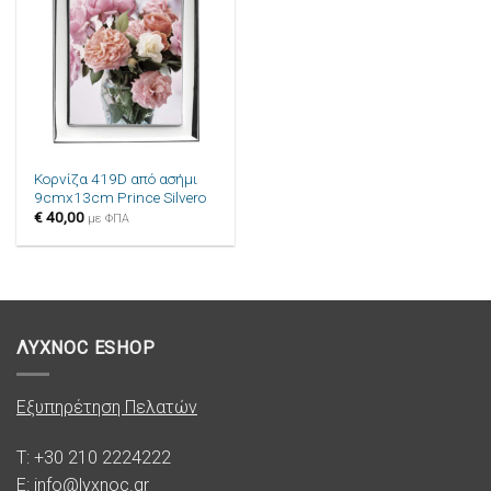
στην λίστα
επιθυμιών
Κορνίζα 419D από ασήμι
9cmx13cm Prince Silvero
€
40,00
με ΦΠΑ
ΛΥΧΝΟC ESHOP
Εξυπηρέτηση Πελατών
T: +30 210 2224222
E: info@lyxnoc.gr