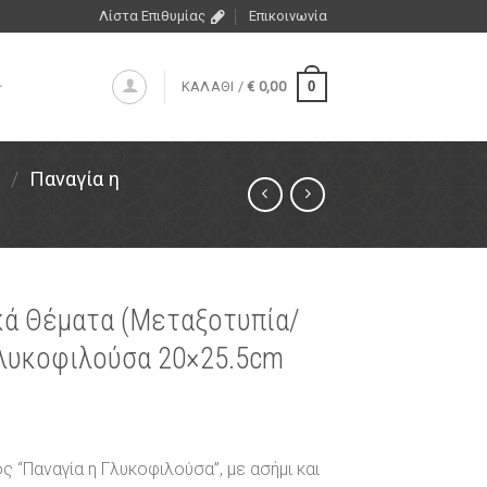
Λίστα Επιθυμίας
Επικοινωνία
0
ΚΑΛΑΘΙ /
€
0,00
/
Παναγία η
ικά Θέματα (Μεταξοτυπία/
Γλυκοφιλούσα 20×25.5cm
ς “Παναγία η Γλυκοφιλούσα”, με ασήμι και