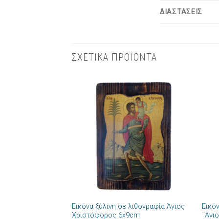
ΔΙΑΣΤΑΣΕΙΣ
ΣΧΕΤΙΚΑ ΠΡΟΪΟΝΤΑ
Πρόσθήκη
στην λίστα
επιθυμιών
+
+
Εικόνα ξύλινη σε λιθογραφία Άγιος
Εικό
Χριστόφορος 6x9cm
¨Αγι