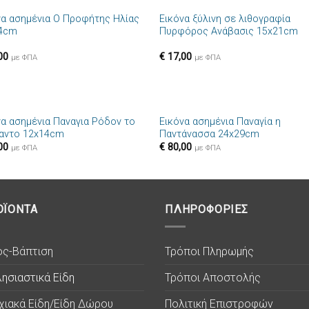
να ασημένια Ο Προφήτης Ηλίας
Εικόνα ξύλινη σε λιθογραφία
Πρόσθήκη
Πρόσθ
4cm
Πυρφόρος Ανάβασις 15x21cm
στην λίστα
στην λί
επιθυμιών
επιθυμ
00
€
17,00
με ΦΠΑ
με ΦΠΑ
+
να ασημένια Παναγια Ρόδον το
Εικόνα ασημένια Παναγία η
Πρόσθήκη
Πρόσθ
αντο 12x14cm
Παντάνασσα 24x29cm
στην λίστα
στην λί
00
€
80,00
επιθυμιών
επιθυμ
με ΦΠΑ
με ΦΠΑ
ΟΪΟΝΤΑ
ΠΛΗΡΟΦΟΡΙΕΣ
ος-Βάπτιση
Τρόποι Πληρωμής
ησιαστικά Είδη
Τρόποι Αποστολής
χιακά Είδη/Είδη Δώρου
Πολιτική Επιστροφών