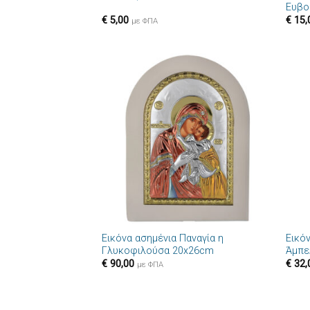
Ευβο
€
5,00
€
15,
με ΦΠΑ
Πρόσθήκη
στην λίστα
επιθυμιών
+
+
Εικόνα ασημένια Παναγία η
Εικό
Γλυκοφιλούσα 20x26cm
Άμπε
€
90,00
€
32,
με ΦΠΑ
+
+