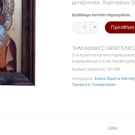
μεταξοτυπία , διαστάσεων 
Διαθέσιμο κατόπιν παραγγελίας
Εικόνα ξύλινη Ειδικά Θέματα 
Προσθήκη
ΤΗΛΕΦΩΝΙΚΕΣ ΠΑΡΑΓΓΕΛΙΕΣ
Στα προϊόντα κατόπιν παραγγελίας
ενημερώσουμε για τον ακριβή χρόνο
Κωδικός προϊόντος:
251068
Κατηγορίες:
Ειδικά Θέματα (Μεταξ
Παναγία η Γλυκοφιλούσα
Ξύλο