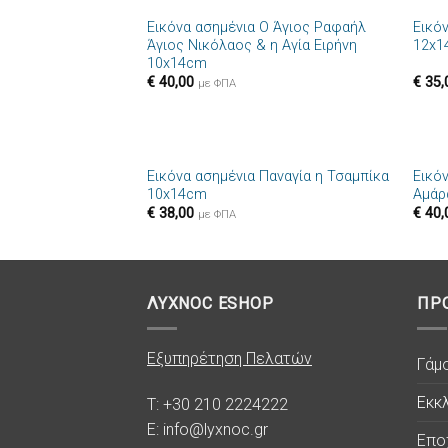
Εικόνα ασημένια Ο Άγιος Ραφαήλ
Εικό
Πρόσθήκη
Άγιος Νικόλαος & η Αγία Ειρήνη
12x1
στην λίστα
10x14cm
επιθυμιών
€
40,00
€
35,
με ΦΠΑ
+
+
Εικόνα ασημένια Παναγία η Τσαμπίκα
Εικό
Πρόσθήκη
10x14cm
Αμάρ
στην λίστα
€
38,00
€
40,
επιθυμιών
με ΦΠΑ
ΛΥΧΝΟC ESHOP
ΠΡ
Εξυπηρέτηση Πελατών
Γάμ
Εκκλ
T: +30 210 2224222
E: info@lyxnoc.gr
Επο