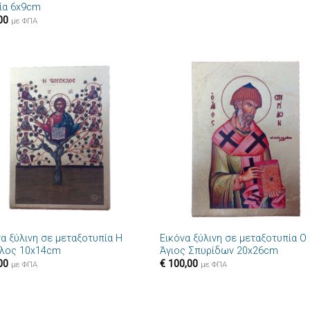
ία 6x9cm
00
με ΦΠΑ
Πρόσθήκη
Πρόσθ
στην λίστα
στην λί
επιθυμιών
επιθυμ
+
να ξύλινη σε μεταξοτυπία Η
Εικόνα ξύλινη σε μεταξοτυπία Ο
λος 10x14cm
Άγιος Σπυρίδων 20x26cm
00
€
100,00
με ΦΠΑ
με ΦΠΑ
+