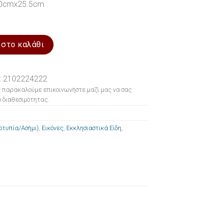
20cmx25.5cm
(Μεταξοτυπία/Ασήμι) Παναγία η Γλυκοφιλούσα 20x25.5cm ποσότητα
 στο καλάθι
: 2102224222
 παρακαλούμε επικοινωνήστε μαζί μας να σας
 διαθεσιμότητας.
οτυπία/Ασήμι)
,
Εικόνες
,
Εκκλησιαστικά Είδη
,