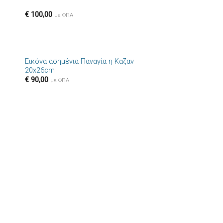
€
100,00
με ΦΠΑ
+
Εικόνα ασημένια Παναγία η Καζαν
ήκη
Πρόσθήκη
20x26cm
στα
στην λίστα
€
90,00
ιών
επιθυμιών
με ΦΠΑ
+