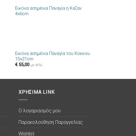
Εικόνα ασημένια Παναγία η Καζαν
ήκη
Πρόσθήκη
4x6cm
στα
στην λίστα
ιών
επιθυμιών
+
Εικόνα ασημένια Παναγία του Κύκκου
ήκη
Πρόσθήκη
15x21cm
στα
στην λίστα
€
55,00
ιών
επιθυμιών
με ΦΠΑ
ΧΡΗΣΙΜΑ LINK
Ο λογαριασμός μου
Παρακολούθηση Παραγγελίας
Wishlist