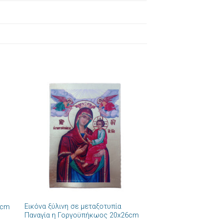
ήκη
Πρόσθήκη
στα
στην λίστα
ιών
επιθυμιών
+
Εικόνα ξύλινη σε μεταξοτυπία
6cm
Παναγία η Γοργοϋπήκωος 20x26cm