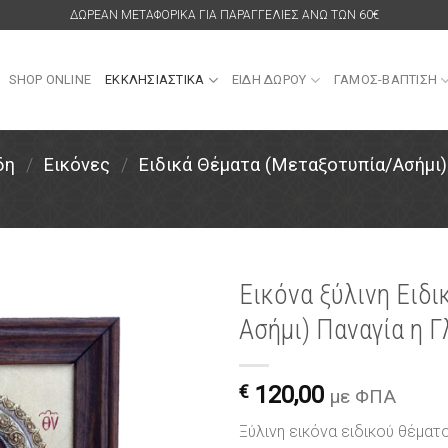
ΔΩΡΕΑΝ ΜΕΤΑΦΟΡΙΚΑ ΓΙΑ ΠΑΡΑΓΓΕΛΙΕΣ ΑΝΩ ΤΩΝ 60€
SHOP ONLINE
ΕΚΚΛΗΣΙΑΣΤΙΚΑ
ΕΙΔΗ ΔΩΡΟΥ
ΓΑΜΟΣ-ΒΑΠΤΙΣΗ
δη
/
Εικόνες
/
Ειδικά Θέματα (Μεταξοτυπία/Ασήμι)
Εικόνα ξύλινη Ειδ
Ασήμι) Παναγία η 
Πρόσθήκη
στην
λίστα
€
120,00
επιθυμιών
με ΦΠΑ
Ξύλινη εικόνα ειδικού θέματο