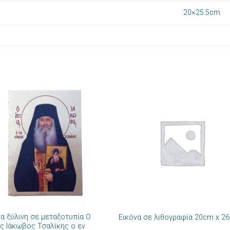
20×25.5cm
Πρόσθήκη
Πρόσθ
στην λίστα
στην λί
επιθυμιών
επιθυμ
+
να ξύλινη σε μεταξοτυπία Ο
Εικόνα σε λιθογραφία 20cm x 2
ος Ιάκωβος Τσαλίκης ο εν