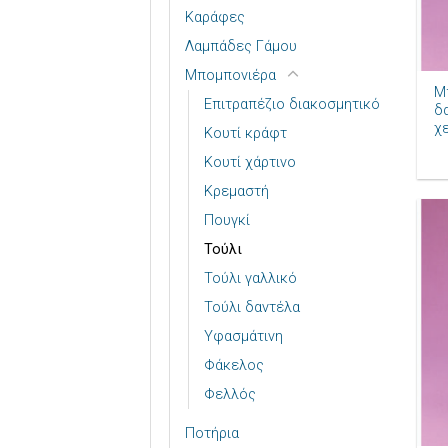
Καράφες
Λαμπάδες Γάμου
+
Μπομπονιέρα
Μ
Επιτραπέζιο διακοσμητικό
δ
χ
Κουτί κράφτ
Κουτί χάρτινο
Κρεμαστή
Πουγκί
Τούλι
Τούλι γαλλικό
Τούλι δαντέλα
Υφασμάτινη
Φάκελος
Φελλός
+
Ποτήρια