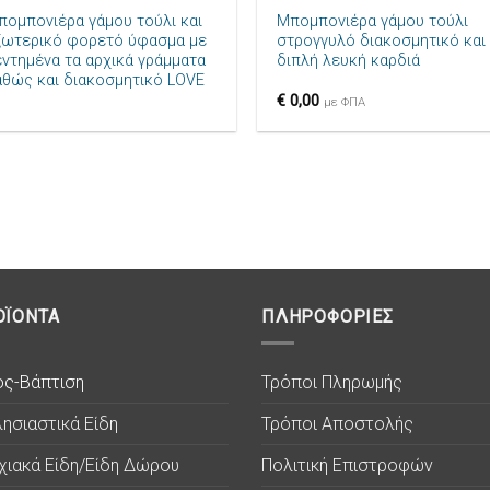
πομπονιέρα γάμου τούλι και
Μπομπονιέρα γάμου τούλι
ξωτερικό φορετό ύφασμα με
στρογγυλό διακοσμητικό και
εντημένα τα αρχικά γράμματα
διπλή λευκή καρδιά
αθώς και διακοσμητικό LOVE
€
0,00
με ΦΠΑ
ΟΪΟΝΤΑ
ΠΛΗΡΟΦΟΡΙΕΣ
ος-Βάπτιση
Τρόποι Πληρωμής
ησιαστικά Είδη
Τρόποι Αποστολής
χιακά Είδη/Είδη Δώρου
Πολιτική Επιστροφών