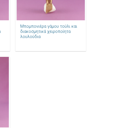
+
Μπομπονιέρα γάμου τούλι και
α
διακοσμητικά χειροποίητα
λουλούδια
ήκη
ίστα
μιών