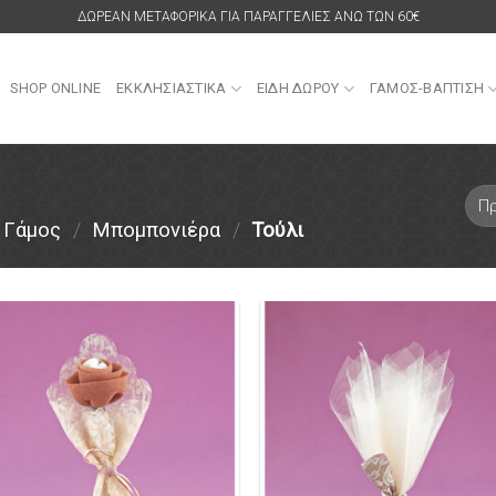
ΔΩΡΕΑΝ ΜΕΤΑΦΟΡΙΚΑ ΓΙΑ ΠΑΡΑΓΓΕΛΙΕΣ ΑΝΩ ΤΩΝ 60€
SHOP ONLINE
ΕΚΚΛΗΣΙΑΣΤΙΚΑ
ΕΙΔΗ ΔΩΡΟΥ
ΓΑΜΟΣ-ΒΑΠΤΙΣΗ
Γάμος
/
Μπομπονιέρα
/
Τούλι
Πρόσθήκη
Πρόσθ
στην λίστα
στην λ
επιθυμιών
επιθυ