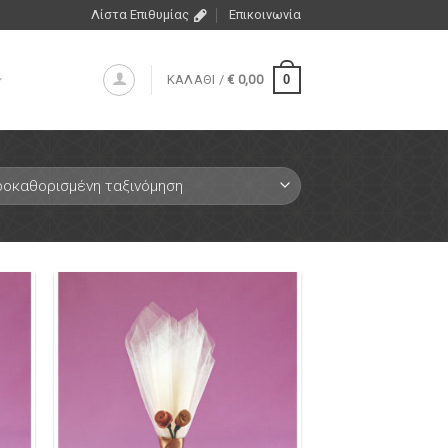
Λίστα Επιθυμίας
Επικοινωνία
0
ΚΑΛΑΘΙ /
€
0,00
ήκη
Πρόσθήκη
ίστα
στην λίστα
μιών
επιθυμιών