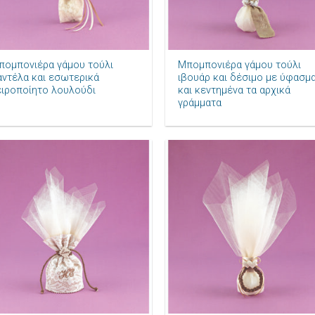
+
πομπονιέρα γάμου τούλι
Μπομπονιέρα γάμου τούλι
αντέλα και εσωτερικά
ιβουάρ και δέσιμο με ύφασμ
ειροποίητο λουλούδι
και κεντημένα τα αρχικά
γράμματα
Πρόσθήκη
Πρόσθ
στην λίστα
στην λ
επιθυμιών
επιθυ
+