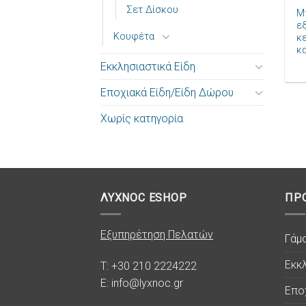
Σετ Δίσκου
Μ
ε
Κουφέτα
κ
κ
Εκκλησιαστικά Είδη
Εποχιακά Είδη/Είδη Δώρου
Χωρίς κατηγορία
ΛΥΧΝΟC ESHOP
ΠΡ
Εξυπηρέτηση Πελατών
Γάμ
Εκκλ
T: +30 210 2224222
E: info@lyxnoc.gr
Επο