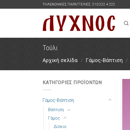
Skip
ΤΗΛΕΦΩΝΙΚΕΣ ΠΑΡΑΓΓΕΛΙΕΣ: 210 222 4 222
to
content
Τούλι
Αρχική σελίδα
/
Γάμος-Βάπτιση
/
ΚΑΤΗΓΟΡΙΕΣ ΠΡΟΪΟΝΤΩΝ
Γάμος-Βάπτιση
Βάπτιση
Γάμος
Δίσκοι