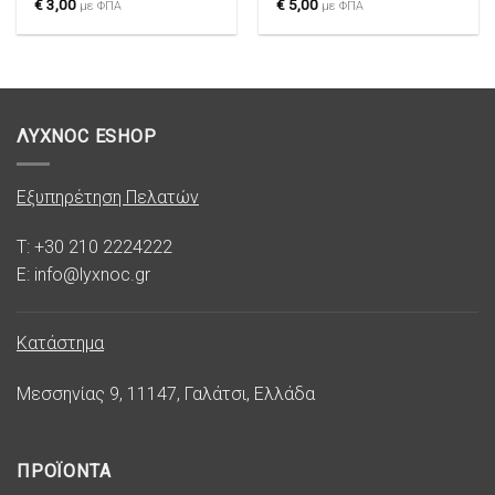
€
3,00
€
5,00
με ΦΠΑ
με ΦΠΑ
ΛΥΧΝΟC ESHOP
Εξυπηρέτηση Πελατών
T: +30 210 2224222
E: info@lyxnoc.gr
Κατάστημα
Μεσσηνίας 9, 11147, Γαλάτσι, Ελλάδα
ΠΡΟΪΟΝΤΑ