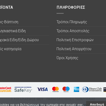
ΟΪΟΝΤΑ
ΠΛΗΡΟΦΟΡΙΕΣ
ος-Βάπτιση
Τρόποι Πληρωμής
ησιαστικά Είδη
Τρόποι Αποστολής
χιακά Είδη/Είδη Δώρου
Πολιτική Επιστροφών
ίς κατηγορία
Πολιτική Απορρήτου
Όροι Χρήσης
Ο ΛΟΓΑΡΙΑΣΜΟΣ ΜΟΥ
ΠΑΡΑΚΟΛΟΥΘΗΣΗ ΠΑΡΑΓΓΕΛΙΑΣ
okies για να βελτιώσουμε την εμπειρία στις αγορές σας.
Αποδοχή
Copyright © 2026
ΛΥΧΝΟC
. Eshop created by
Softland Digital Agency.