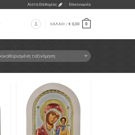
Λίστα Επιθυμίας
Επικοινωνία
0
ΚΑΛΑΘΙ /
€
0,00
ήκη
Πρόσθήκη
ίστα
στην λίστα
μιών
επιθυμιών