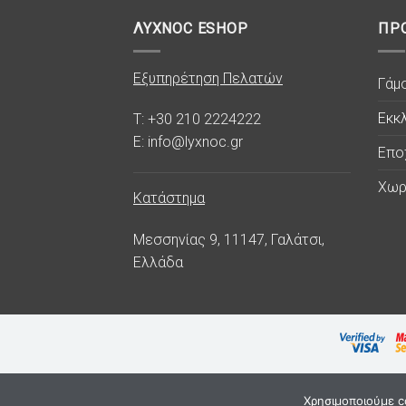
ΛΥΧΝΟC ESHOP
ΠΡ
Εξυπηρέτηση Πελατών
Γάμ
Εκκλ
T: +30 210 2224222
E: info@lyxnoc.gr
Επο
Χωρ
Κατάστημα
Μεσσηνίας 9, 11147, Γαλάτσι,
Ελλάδα
Χρησιμοποιούμε co