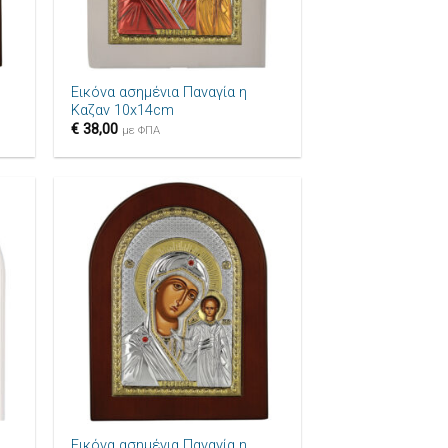
+
Εικόνα ασημένια Παναγία η
Καζαν 10x14cm
€
38,00
με ΦΠΑ
ήκη
Πρόσθήκη
ίστα
στην λίστα
μιών
επιθυμιών
+
Εικόνα ασημένια Παναγία η