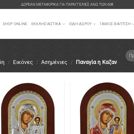
ΔΩΡΕΑΝ ΜΕΤΑΦΟΡΙΚΑ ΓΙΑ ΠΑΡΑΓΓΕΛΙΕΣ ΑΝΩ ΤΩΝ 60€
SHOP ONLINE
ΕΚΚΛΗΣΙΑΣΤΙΚΑ
ΕΙΔΗ ΔΩΡΟΥ
ΓΑΜΟΣ-ΒΑΠΤΙΣΗ
δη
/
Εικόνες
/
Ασημένιες
/
Παναγία η Καζαν
Πρόσθήκη
Πρόσθ
στην λίστα
στην λ
επιθυμιών
επιθυ