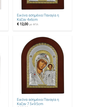
+
Εικόνα ασημένια Παναγία η
Καζαν 4x6cm
€
12,00
με ΦΠΑ
ήκη
Πρόσθήκη
ίστα
στην λίστα
μιών
επιθυμιών
+
Εικόνα ασημένια Παναγία η
Καζαν 7.5×9.5cm