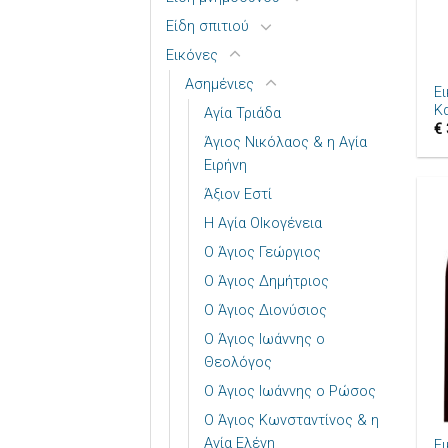
Είδη σπιτιού
+
Εικόνες
Ασημένιες
Ε
Κ
Αγία Τριάδα
€
Άγιος Νικόλαος & η Αγία
Ειρήνη
Άξιον Εστί
Η Αγία ΟΙκογένεια
Ο Άγιος Γεώργιος
Ο Άγιος Δημήτριος
Ο Άγιος Διονύσιος
Ο Άγιος Ιωάννης ο
Θεολόγος
Ο Άγιος Ιωάννης ο Ρώσος
+
Ο Άγιος Κωνσταντίνος & η
Αγία Ελένη
Ε