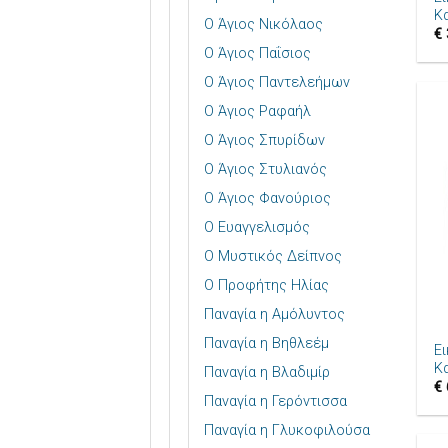
Κ
Ο Άγιος Νικόλαος
€
Ο Άγιος Παΐσιος
Ο Άγιος Παντελεήμων
Ο Άγιος Ραφαήλ
Ο Άγιος Σπυρίδων
Ο Άγιος Στυλιανός
Ο Άγιος Φανούριος
Ο Ευαγγελισμός
Ο Μυστικός Δείπνος
Ο Προφήτης Ηλίας
+
Παναγία η Αμόλυντος
Παναγία η Βηθλεέμ
Ε
Κ
Παναγία η Βλαδιμίρ
€
Παναγία η Γερόντισσα
Παναγία η Γλυκοφιλούσα