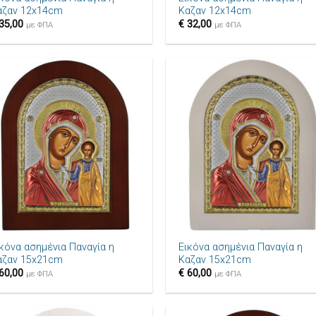
αζαν 12x14cm
Καζαν 12x14cm
35,00
€
32,00
με ΦΠΑ
με ΦΠΑ
Πρόσθήκη
Πρόσθ
στην λίστα
στην λ
επιθυμιών
επιθυ
+
ικόνα ασημένια Παναγία η
Εικόνα ασημένια Παναγία η
αζαν 15x21cm
Καζαν 15x21cm
60,00
€
60,00
με ΦΠΑ
με ΦΠΑ