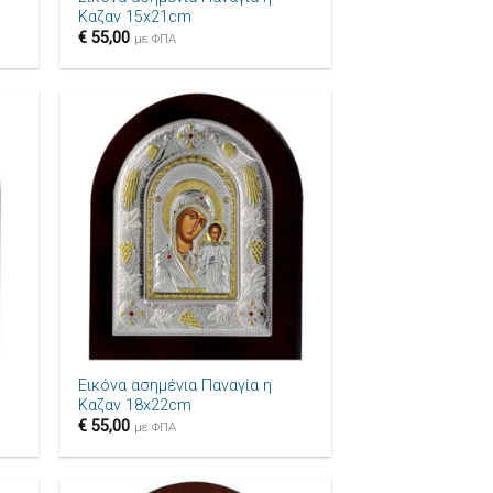
Καζαν 15x21cm
€
55,00
με ΦΠΑ
ήκη
Πρόσθήκη
ίστα
στην λίστα
μιών
επιθυμιών
+
Εικόνα ασημένια Παναγία η
Καζαν 18x22cm
€
55,00
με ΦΠΑ