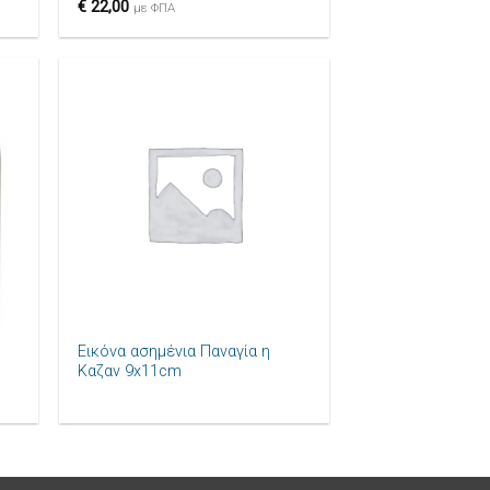
€
22,00
με ΦΠΑ
ήκη
Πρόσθήκη
ίστα
στην λίστα
μιών
επιθυμιών
+
Εικόνα ασημένια Παναγία η
Καζαν 9x11cm