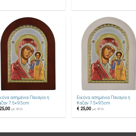
Πρόσθήκη
Πρόσθ
στην λίστα
στην λ
επιθυμιών
επιθυ
+
ικόνα ασημένια Παναγία η
Εικόνα ασημένια Παναγία η
αζαν 7.5×9.5cm
Καζαν 7.5×9.5cm
25,00
€
25,00
με ΦΠΑ
με ΦΠΑ