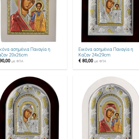
+
ικόνα ασημένια Παναγία η
Εικόνα ασημένια Παναγία η
αζαν 20x26cm
Καζαν 24x29cm
90,00
€
80,00
με ΦΠΑ
με ΦΠΑ
Πρόσθήκη
Πρόσθ
στην λίστα
στην λ
επιθυμιών
επιθυ