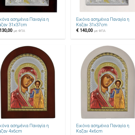
+
ικόνα ασημένια Παναγία η
Εικόνα ασημένια Παναγία η
αζαν 31x37cm
Καζαν 31x37cm
130,00
€
140,00
με ΦΠΑ
με ΦΠΑ
Πρόσθήκη
Πρόσθ
στην λίστα
στην λ
επιθυμιών
επιθυ
+
ικόνα ασημένια Παναγία η
Εικόνα ασημένια Παναγία η
αζαν 4x6cm
Καζαν 4x6cm