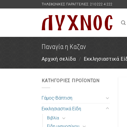
Skip
ΤΗΛΕΦΩΝΙΚΕΣ ΠΑΡΑΓΓΕΛΙΕΣ: 210 222 4 222
to
content
Παναγία η Καζαν
Αρχική σελίδα
/
Εκκλησιαστικά Εί
ΚΑΤΗΓΟΡΙΕΣ ΠΡΟΪΟΝΤΩΝ
Γάμος-Βάπτιση
Εκκλησιαστικά Είδη
Βιβλία
Είδη μνημοσύνου