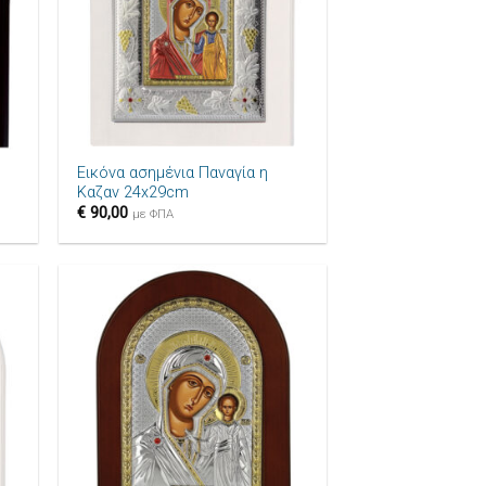
+
Εικόνα ασημένια Παναγία η
Καζαν 24x29cm
€
90,00
με ΦΠΑ
ήκη
Πρόσθήκη
ίστα
στην λίστα
μιών
επιθυμιών