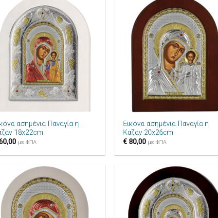
Πρόσθήκη
Πρόσθ
στην λίστα
στην λ
επιθυμιών
επιθυ
+
ικόνα ασημένια Παναγία η
Εικόνα ασημένια Παναγία η
αζαν 18x22cm
Καζαν 20x26cm
60,00
€
80,00
με ΦΠΑ
με ΦΠΑ
Πρόσθήκη
Πρόσθ
στην λίστα
στην λ
επιθυμιών
επιθυ