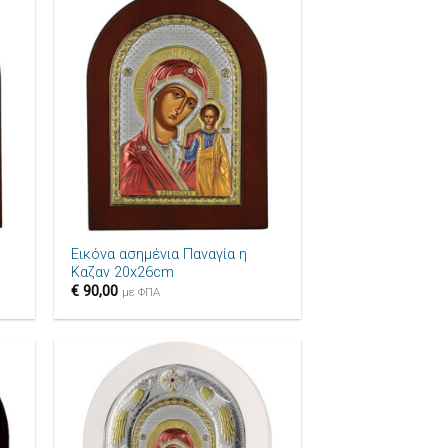
ήκη
Πρόσθήκη
ίστα
στην λίστα
μιών
επιθυμιών
+
Εικόνα ασημένια Παναγία η
Καζαν 20x26cm
€
90,00
με ΦΠΑ
ήκη
Πρόσθήκη
ίστα
στην λίστα
μιών
επιθυμιών