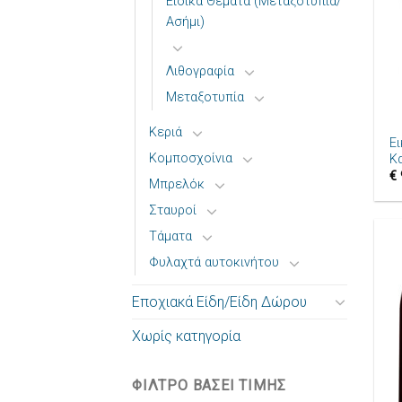
Ειδικά Θέματα (Μεταξοτυπία/
Ασήμι)
Λιθογραφία
Μεταξοτυπία
+
Κεριά
Ε
Κομποσχοίνια
Κ
€
Μπρελόκ
Σταυροί
Τάματα
Φυλαχτά αυτοκινήτου
Εποχιακά Είδη/Είδη Δώρου
Χωρίς κατηγορία
ΦΙΛΤΡΟ ΒΑΣΕΙ ΤΙΜΗΣ