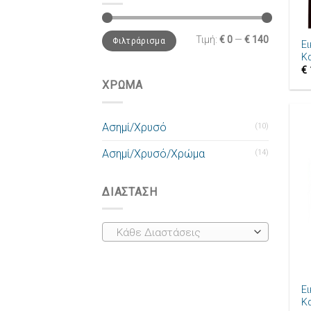
+
Τιμή:
€ 0
—
€ 140
Φιλτράρισμα
Ε
Κ
€
ΧΡΩΜΑ
Ασημί/Χρυσό
(10)
Ασημί/Χρυσό/Χρώμα
(14)
ΔΙΑΣΤΑΣΗ
Κάθε Διαστάσεις
+
Ε
Κ