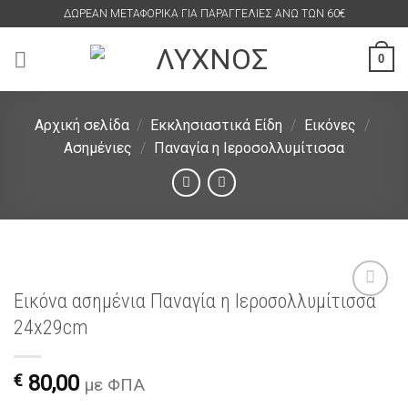
Skip
ΔΩΡΕΑΝ ΜΕΤΑΦΟΡΙΚΑ ΓΙΑ ΠΑΡΑΓΓΕΛΙΕΣ ΑΝΩ ΤΩΝ 60€
to
content
0
Αρχική σελίδα
/
Εκκλησιαστικά Είδη
/
Εικόνες
/
Ασημένιες
/
Παναγία η Ιεροσολλυμίτισσα
Εικόνα ασημένια Παναγία η Ιεροσολλυμίτισσα
Πρόσθήκη
24x29cm
στην
λίστα
επιθυμιών
€
80,00
με ΦΠΑ