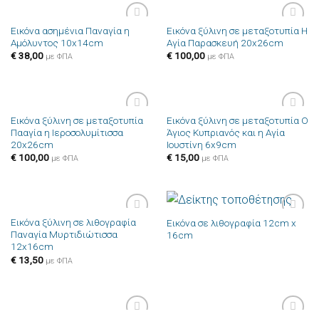
Εικόνα ασημένια Παναγία η
Εικόνα ξύλινη σε μεταξοτυπία Η
Πρόσθήκη
Πρόσθήκη
Αμόλυντος 10x14cm
Αγία Παρασκευή 20x26cm
στην λίστα
στην λίστα
επιθυμιών
επιθυμιών
€
38,00
€
100,00
με ΦΠΑ
με ΦΠΑ
Εικόνα ξύλινη σε μεταξοτυπία
Εικόνα ξύλινη σε μεταξοτυπία Ο
Πρόσθήκη
Πρόσθήκη
Πααγία η Ιεροσολυμίτισσα
Άγιος Κυπριανός και η Αγία
στην λίστα
στην λίστα
20x26cm
Ιουστίνη 6x9cm
επιθυμιών
επιθυμιών
€
100,00
€
15,00
με ΦΠΑ
με ΦΠΑ
Εικόνα ξύλινη σε λιθογραφία
Εικόνα σε λιθογραφία 12cm x
Πρόσθήκη
Πρόσθήκη
Παναγία Μυρτιδιώτισσα
16cm
στην λίστα
στην λίστα
12x16cm
επιθυμιών
επιθυμιών
€
13,50
με ΦΠΑ