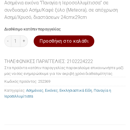
Ασημένια εικόνα “Παναγία η Ιεροσολλυμίτισσα” σε
συνδυασμό Ασήμι/Καφέ ξύλο (Meteora), σε απόχρωση
Ασημί/Χρυσό, διαστάσεων 24cmx29cm
Διαθέσιμο κατόπιν παραγγελίας
Εικόνα ασημένια Παναγία η Ιεροσολλυμίτισσα 24x29cm ποσότητ
Προσθήκη στο καλάθι
ΤΗΛΕΦΩΝΙΚΕΣ ΠΑΡΑΓΓΕΛΙΕΣ: 2102224222
Στα προϊόντα κατόπιν παραγγελίας παρακαλούμε επικοινωνήστε μαζί
μας να σας ενημερώσουμε για τον ακριβή χρόνο διαθεσιμότητας.
Κωδικός προϊόντος:
252369
Κατηγορίες:
Ασημένιες
,
Εικόνες
,
Εκκλησιαστικά Είδη
,
Παναγία η
Ιεροσολλυμίτισσα