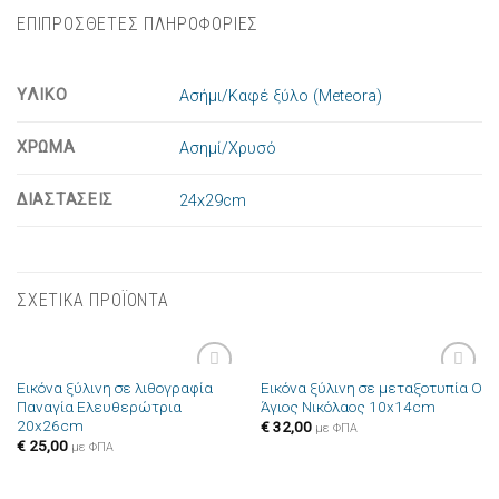
ΕΠΙΠΡΟΣΘΕΤΕΣ ΠΛΗΡΟΦΟΡΙΕΣ
ΥΛΙΚΟ
Ασήμι/Καφέ ξύλο (Meteora)
ΧΡΩΜΑ
Ασημί/Χρυσό
ΔΙΑΣΤΑΣΕΙΣ
24x29cm
ΣΧΕΤΙΚΑ ΠΡΟΪΟΝΤΑ
Εικόνα ξύλινη σε λιθογραφία
Εικόνα ξύλινη σε μεταξοτυπία Ο
Πρόσθήκη
Πρόσθήκη
Παναγία Ελευθερώτρια
Άγιος Νικόλαος 10x14cm
στην λίστα
στην λίστα
20x26cm
επιθυμιών
επιθυμιών
€
32,00
με ΦΠΑ
€
25,00
με ΦΠΑ