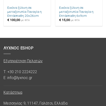
Εικόνα ξύλινη σε
Εικόνα ξύλινη σε
μεταξοτυπία Παναγία η
μεταξοτυπία Παναγία η
Επτάσπαθη 20x26cm
Επτάσπαθη 6x9cm
€
100,00
€
15,00
με ΦΠΑ
με ΦΠΑ
ΛΥΧΝΟC ESHOP
Εξυπηρέτηση Πελατών
T: +30 210 2224222
E: info@lyxnoc.gr
Κατάστημα
Μεσσηνίας 9, 11147, Γαλάτσι, Ελλάδα