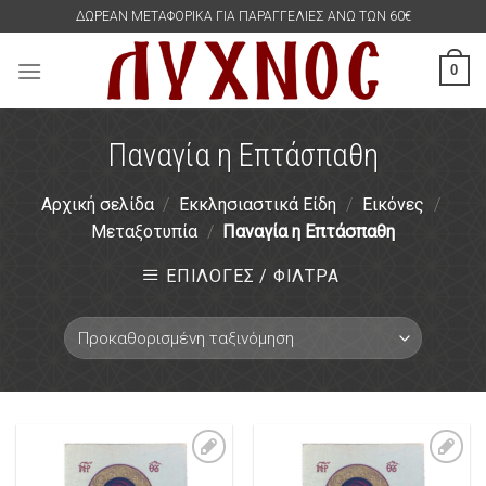
Skip
ΔΩΡΕΑΝ ΜΕΤΑΦΟΡΙΚΑ ΓΙΑ ΠΑΡΑΓΓΕΛΙΕΣ ΑΝΩ ΤΩΝ 60€
to
content
0
Παναγία η Επτάσπαθη
Αρχική σελίδα
/
Εκκλησιαστικά Είδη
/
Εικόνες
/
Μεταξοτυπία
/
Παναγία η Επτάσπαθη
ΕΠΙΛΟΓΕΣ / ΦΙΛΤΡΑ
Πρόσθήκη
Πρόσθήκη