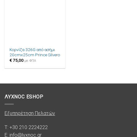
στην λίστα
επιθυμιών
Κορνίζα 326G από ασήμι
20cmx25cm Prince Silvero
€
75,00
με ΦΠΑ
ΛΥΧΝΟC ESHOP
Εξυπηρέτηση Πελατών
T: +30 210 2224222
E: info@lyxnoc.gr