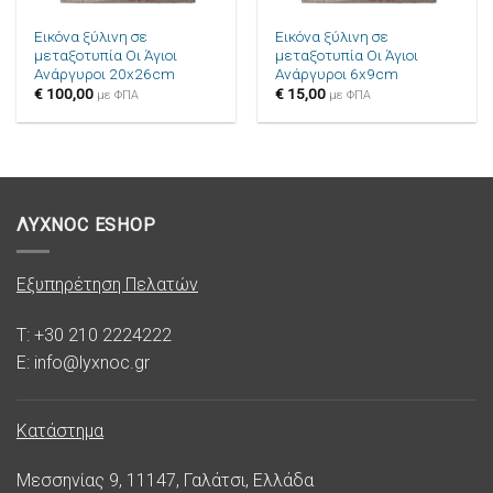
Εικόνα ξύλινη σε
Εικόνα ξύλινη σε
μεταξοτυπία Οι Άγιοι
μεταξοτυπία Οι Άγιοι
Ανάργυροι 20x26cm
Ανάργυροι 6x9cm
€
100,00
€
15,00
με ΦΠΑ
με ΦΠΑ
ΛΥΧΝΟC ESHOP
Εξυπηρέτηση Πελατών
T: +30 210 2224222
E: info@lyxnoc.gr
Κατάστημα
Μεσσηνίας 9, 11147, Γαλάτσι, Ελλάδα