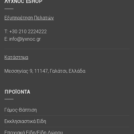
ΛΥΧΝΟC ESHOP
Εξυπηρέτηση Πελατών
T: +30 210 2224222
E: info@lyxnoc.gr
Κατάστημα
Μεσσηνίας 9, 11147, Γαλάτσι, Ελλάδα
ΠΡΟΪΟΝΤΑ
Γάμος-Βάπτιση
Εκκλησιαστικά Είδη
Εποχιακά Είδη/Είδη Δώρου