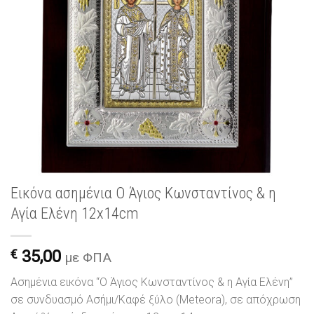
Εικόνα ασημένια Ο Άγιος Κωνσταντίνος & η
Αγία Ελένη 12x14cm
€
35,00
με ΦΠΑ
Ασημένια εικόνα “Ο Άγιος Κωνσταντίνος & η Αγία Ελένη”
σε συνδυασμό Ασήμι/Καφέ ξύλο (Meteora), σε απόχρωση