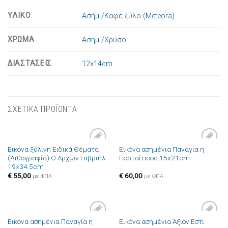
ΥΛΙΚΟ
Ασήμι/Καφέ ξύλο (Meteora)
ΧΡΩΜΑ
Ασημί/Χρυσό
ΔΙΑΣΤΑΣΕΙΣ
12x14cm
ΣΧΕΤΙΚΑ ΠΡΟΪΟΝΤΑ
Εικόνα ξύλινη Ειδικά Θέματα
Εικόνα ασημένια Παναγία η
Πρόσθήκη
Πρόσθήκη
(Λιθογραφία) Ο Αρχων Γαβριήλ
Πορταΐτισσα 15x21cm
στην λίστα
στην λίστα
19×34.5cm
επιθυμιών
επιθυμιών
€
55,00
€
60,00
με ΦΠΑ
με ΦΠΑ
Εικόνα ασημένια Παναγία η
Εικόνα ασημένια Άξιον Εστί
Πρόσθήκη
Πρόσθήκη