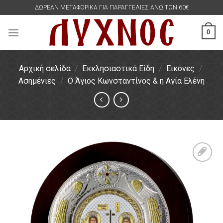
Skip
ΔΩΡΕΑΝ ΜΕΤΑΦΟΡΙΚΑ ΓΙΑ ΠΑΡΑΓΓΕΛΙΕΣ ΑΝΩ ΤΩΝ 60€
to
content
0
Αρχική σελίδα
/
Εκκλησιαστικά Είδη
/
Εικόνες
/
Ασημένιες
/
Ο Άγιος Κωνσταντίνος & η Αγία Ελένη
Πρόσθήκη
στην
λίστα
επιθυμιών