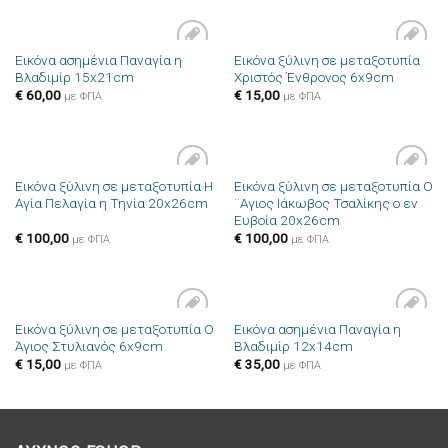
Εικόνα ασημένια Παναγία η
Εικόνα ξύλινη σε μεταξοτυπία
Πρόσθήκη
Πρόσθήκη
Βλαδιμίρ 15x21cm
Χριστός Ένθρονος 6x9cm
στην λίστα
στην λίστα
επιθυμιών
επιθυμιών
€
60,00
€
15,00
με ΦΠΑ
με ΦΠΑ
Εικόνα ξύλινη σε μεταξοτυπία Η
Εικόνα ξύλινη σε μεταξοτυπία Ο
Πρόσθήκη
Πρόσθήκη
Αγία Πελαγία η Τηνία 20x26cm
¨Αγιος Ιάκωβος Τσαλίκης ο εν
στην λίστα
στην λίστα
Ευβοία 20x26cm
επιθυμιών
επιθυμιών
€
100,00
€
100,00
με ΦΠΑ
με ΦΠΑ
Εικόνα ξύλινη σε μεταξοτυπία Ο
Εικόνα ασημένια Παναγία η
Πρόσθήκη
Πρόσθήκη
Άγιος Στυλιανός 6x9cm
Βλαδιμίρ 12x14cm
στην λίστα
στην λίστα
επιθυμιών
επιθυμιών
€
15,00
€
35,00
με ΦΠΑ
με ΦΠΑ