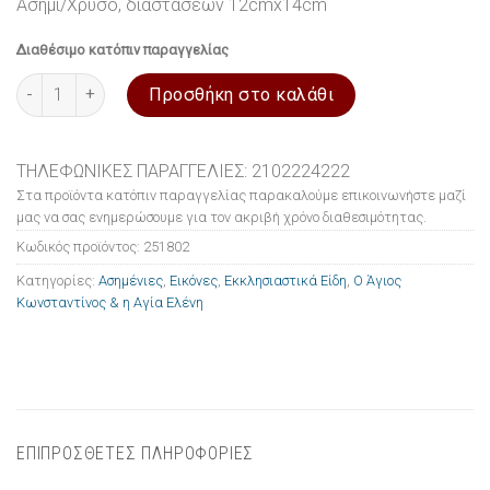
Ασημί/Χρυσό, διαστάσεων 12cmx14cm
Διαθέσιμο κατόπιν παραγγελίας
Εικόνα ασημένια Ο Άγιος Κωνσταντίνος & η Αγία Ελένη 12x14c
Προσθήκη στο καλάθι
ΤΗΛΕΦΩΝΙΚΕΣ ΠΑΡΑΓΓΕΛΙΕΣ: 2102224222
Στα προϊόντα κατόπιν παραγγελίας παρακαλούμε επικοινωνήστε μαζί
μας να σας ενημερώσουμε για τον ακριβή χρόνο διαθεσιμότητας.
Κωδικός προϊόντος:
251802
Κατηγορίες:
Ασημένιες
,
Εικόνες
,
Εκκλησιαστικά Είδη
,
Ο Άγιος
Κωνσταντίνος & η Αγία Ελένη
ΕΠΙΠΡΟΣΘΕΤΕΣ ΠΛΗΡΟΦΟΡΙΕΣ