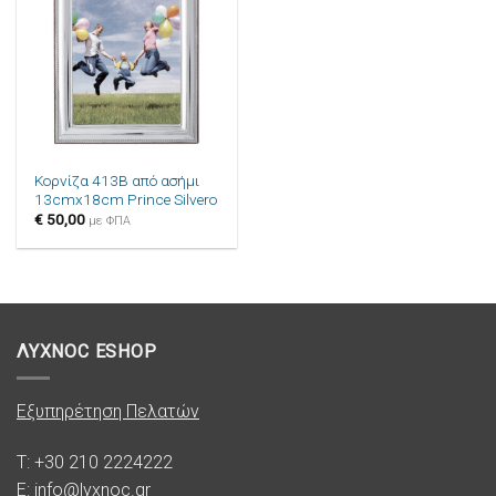
στην λίστα
επιθυμιών
Κορνίζα 413B από ασήμι
13cmx18cm Prince Silvero
€
50,00
με ΦΠΑ
ΛΥΧΝΟC ESHOP
Εξυπηρέτηση Πελατών
T: +30 210 2224222
E: info@lyxnoc.gr