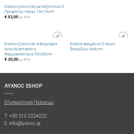
Εικόνα ξύλινη σε μεταξοτυπία Ο
Προφήτης Ηλίας 10x14cm
€
32,00
με ΦΠΑ
Εικόνα ξύλινη σε λιθογραφία
Εικόνα ασημένια Ο Άγιος
Πρόσθήκη
Πρόσθήκη
Αγία Αναστασία η
Σπυρίδων 4x6cm
στην λίστα
στην λίστα
Φαρμακολύτρια 20x26cm
επιθυμιών
επιθυμιών
€
25,00
με ΦΠΑ
ΛΥΧΝΟC ESHOP
Εξυπηρέτηση Πελατών
T: +30 210 2224222
E: info@lyxnoc.gr