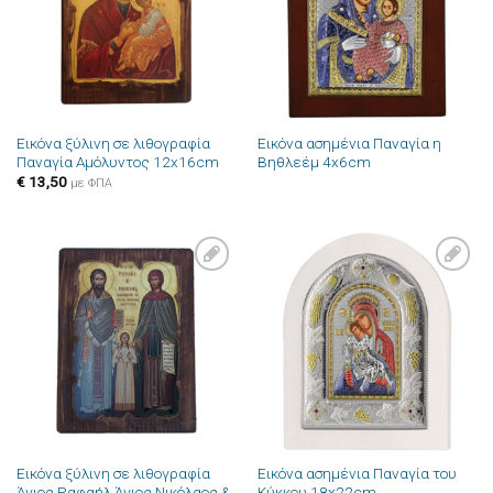
Εικόνα ξύλινη σε λιθογραφία
Εικόνα ασημένια Παναγία η
Παναγία Αμόλυντος 12x16cm
Βηθλεέμ 4x6cm
€
13,50
με ΦΠΑ
Πρόσθήκη
Πρόσθήκη
στην λίστα
στην λίστα
επιθυμιών
επιθυμιών
Εικόνα ξύλινη σε λιθογραφία
Εικόνα ασημένια Παναγία του
Άγιος Ραφαήλ Άγιος Νικόλαος &
Κύκκου 18x22cm