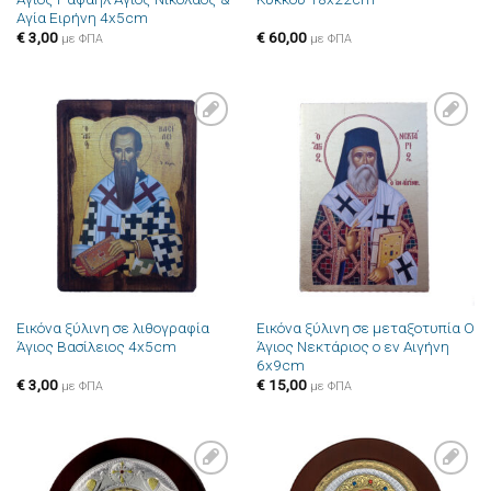
Αγία Ειρήνη 4x5cm
€
3,00
€
60,00
με ΦΠΑ
με ΦΠΑ
Πρόσθήκη
Πρόσθήκη
στην λίστα
στην λίστα
επιθυμιών
επιθυμιών
Εικόνα ξύλινη σε λιθογραφία
Εικόνα ξύλινη σε μεταξοτυπία Ο
Άγιος Βασίλειος 4x5cm
Άγιος Νεκτάριος ο εν Αιγήνη
6x9cm
€
3,00
€
15,00
με ΦΠΑ
με ΦΠΑ
Πρόσθήκη
Πρόσθήκη