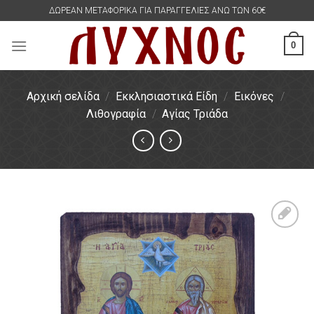
Skip
ΔΩΡΕΑΝ ΜΕΤΑΦΟΡΙΚΑ ΓΙΑ ΠΑΡΑΓΓΕΛΙΕΣ ΑΝΩ ΤΩΝ 60€
to
content
0
Αρχική σελίδα
/
Εκκλησιαστικά Είδη
/
Εικόνες
/
Λιθογραφία
/
Αγίας Τριάδα
Πρόσθήκη
στην
λίστα
επιθυμιών