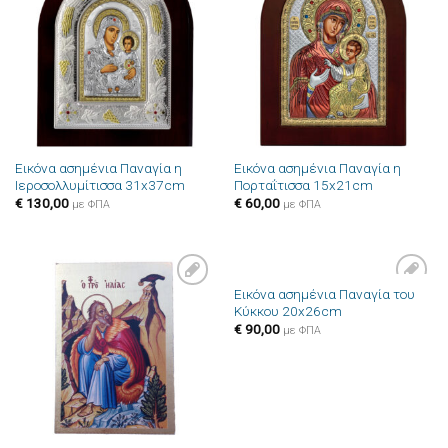
στην λίστα
στην λίστα
επιθυμιών
επιθυμιών
Εικόνα ασημένια Παναγία η
Εικόνα ασημένια Παναγία η
Ιεροσολλυμίτισσα 31x37cm
Πορταΐτισσα 15x21cm
€
130,00
€
60,00
με ΦΠΑ
με ΦΠΑ
Εικόνα ασημένια Παναγία του
Πρόσθήκη
Πρόσθήκη
Κύκκου 20x26cm
στην λίστα
στην λίστα
επιθυμιών
επιθυμιών
€
90,00
με ΦΠΑ