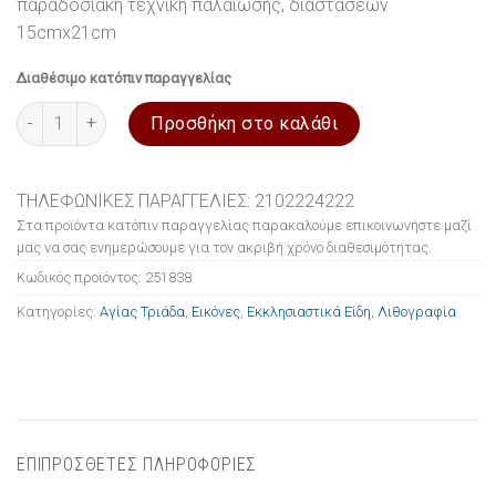
παραδοσιακή τεχνική παλαίωσης, διαστάσεων
15cmx21cm
Διαθέσιμο κατόπιν παραγγελίας
Εικόνα ξύλινη σε λιθογραφία Αγίας Τριάδα 15x21cm ποσότητα
Προσθήκη στο καλάθι
ΤΗΛΕΦΩΝΙΚΕΣ ΠΑΡΑΓΓΕΛΙΕΣ: 2102224222
Στα προϊόντα κατόπιν παραγγελίας παρακαλούμε επικοινωνήστε μαζί
μας να σας ενημερώσουμε για τον ακριβή χρόνο διαθεσιμότητας.
Κωδικός προϊόντος:
251838
Κατηγορίες:
Αγίας Τριάδα
,
Εικόνες
,
Εκκλησιαστικά Είδη
,
Λιθογραφία
ΕΠΙΠΡΟΣΘΕΤΕΣ ΠΛΗΡΟΦΟΡΙΕΣ