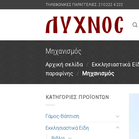
Skip
ΤΗΛΕΦΩΝΙΚΕΣ ΠΑΡΑΓΓΕΛΙΕΣ: 210 222 4 222
to
content
Μηχανισμός
Αρχική σελίδα
/
Εκκλησιαστικά Εί
παραφίνης
/
Μηχανισμός
ΚΑΤΗΓΟΡΙΕΣ ΠΡΟΪΟΝΤΩΝ
Γάμος-Βάπτιση
Εκκλησιαστικά Είδη
Βιβλία