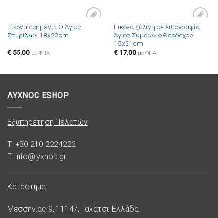
Εικόνα ασημένια Ο Άγιος
Εικόνα ξύλινη σε λιθογραφία
Πρόσθήκη
Πρόσθήκη
Σπυρίδων 18x22cm
Άγιος Συμεών ο Θεοδόχος
στην λίστα
στην λίστα
15x21cm
επιθυμιών
επιθυμιών
€
55,00
€
17,00
με ΦΠΑ
με ΦΠΑ
ΛΥΧΝΟC ESHOP
Εξυπηρέτηση Πελατών
T: +30 210 2224222
E: info@lyxnoc.gr
Κατάστημα
Μεσσηνίας 9, 11147, Γαλάτσι, Ελλάδα