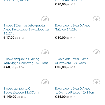
στην λίστα
στην λίστα
επιθυμιών
επιθυμιών
€
90,00
με ΦΠΑ
Εικόνα ξύλινη σε λιθογραφία
Εικόνα ασημένια Ο Άγιος
Πρόσθήκη
Πρόσθήκη
Άγιος Κυπριανός & Αγία Ιουστίνη
Παΐσιος 24x29cm
στην λίστα
στην λίστα
15x21cm
επιθυμιών
επιθυμιών
€
17,00
€
80,00
με ΦΠΑ
με ΦΠΑ
Εικόνα ασημένια Ο Άγιος
Εικόνα ασημένια Η Αγία
Πρόσθήκη
Πρόσθήκη
Ιωάννης ο Θεολόγος 15x21cm
ΟΙκογένεια 12x14cm
στην λίστα
στην λίστα
επιθυμιών
επιθυμιών
€
60,00
€
35,00
με ΦΠΑ
με ΦΠΑ
Εικόνα ασημένια Ο
Εικόνα ασημένια Ο Άγιος
Πρόσθήκη
Πρόσθήκη
Ευαγγελισμός 31x37cm
Ιωάννης ο Ρώσος 12x14cm
στην λίστα
στην λίστα
επιθυμιών
επιθυμιών
€
140,00
€
35,00
με ΦΠΑ
με ΦΠΑ