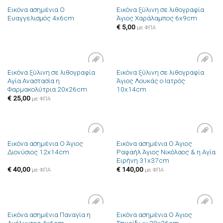
Εικόνα ασημένια Ο
Εικόνα ξύλινη σε λιθογραφία
Ευαγγελισμός 4x6cm
Άγιος Χαράλαμπος 6x9cm
€
5,00
με ΦΠΑ
Εικόνα ξύλινη σε λιθογραφία
Εικόνα ξύλινη σε λιθογραφία
Πρόσθήκη
Πρόσθήκη
Αγία Αναστασία η
Άγιος Λουκάς ο Ιατρός
στην λίστα
στην λίστα
Φαρμακολύτρια 20x26cm
10x14cm
επιθυμιών
επιθυμιών
€
25,00
με ΦΠΑ
Εικόνα ασημένια Ο Άγιος
Εικόνα ασημένια Ο Άγιος
Πρόσθήκη
Πρόσθήκη
Διονύσιος 12x14cm
Ραφαήλ Άγιος Νικόλαος & η Αγία
στην λίστα
στην λίστα
Ειρήνη 31x37cm
επιθυμιών
επιθυμιών
€
40,00
€
140,00
με ΦΠΑ
με ΦΠΑ
Εικόνα ασημένια Παναγία η
Εικόνα ασημένια Ο Άγιος
Πρόσθήκη
Πρόσθήκη
Αμόλυντος 4x6cm
Σπυρίδων 20x26cm