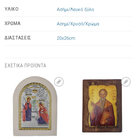
ΥΛΙΚΟ
Ασήμι/Λευκό ξύλο
ΧΡΩΜΑ
Ασημί/Χρυσό/Χρώμα
ΔΙΑΣΤΑΣΕΙΣ
20x26cm
ΣΧΕΤΙΚΑ ΠΡΟΪΟΝΤΑ
Πρόσθήκη
Πρόσθήκη
στην λίστα
στην λίστα
επιθυμιών
επιθυμιών