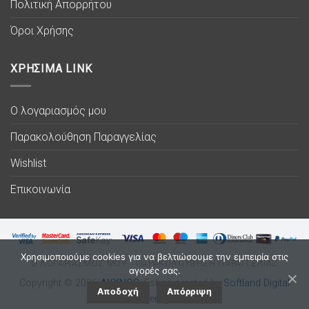
Πολιτική Απορρήτου
Όροι Χρήσης
ΧΡΗΣΙΜΑ LINK
Ο λογαριασμός μου
Παρακολούθηση Παραγγελίας
Wishlist
Επικοινωνία
Χρησιμοποιούμε cookies για να βελτιώσουμε την εμπειρία στις
Ο ΛΟΓΑΡΙΑΣΜΟΣ ΜΟΥ
ΠΑΡΑΚΟΛΟΥΘΗΣΗ ΠΑΡΑΓΓΕΛΙΑΣ
αγορές σας.
Copyright © 2026
ΛΥΧΝΟC
. Eshop created by
Softland Digital
Αποδοχή
Απόρριψη
Agency.