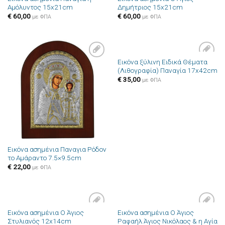
Αμόλυντος 15x21cm
Δημήτριος 15x21cm
€
60,00
€
60,00
με ΦΠΑ
με ΦΠΑ
Εικόνα ξύλινη Ειδικά Θέματα
Πρόσθήκη
Πρόσθήκη
(Λιθογραφία) Παναγία 17x42cm
στην λίστα
στην λίστα
επιθυμιών
επιθυμιών
€
35,00
με ΦΠΑ
Εικόνα ασημένια Παναγια Ρόδον
το Αμάραντο 7.5×9.5cm
€
22,00
με ΦΠΑ
Εικόνα ασημένια Ο Άγιος
Εικόνα ασημένια Ο Άγιος
Πρόσθήκη
Πρόσθήκη
Στυλιανός 12x14cm
Ραφαήλ Άγιος Νικόλαος & η Αγία
στην λίστα
στην λίστα