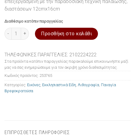
επεξεργασμένη με την παραδοσιακή τεχνική παλαίωσης,
διαστάσεων 12cmx16cm
Διαθέσιμο κατόπιν παραγγελίας
Εικόνα ξύλινη σε λιθογραφία Παναγία Βρεφοκρατούσα 12x16cm
Προσθήκη στο καλάθι
ΤΗΛΕΦΩΝΙΚΕΣ ΠΑΡΑΓΓΕΛΙΕΣ: 2102224222
Στα προϊόντα κατόπιν παραγγελίας παρακαλούμε επικοινωνήστε μαζί
μας να σας ενημερώσουμε για τον ακριβή χρόνο διαθεσιμότητας.
Κωδικός προϊόντος:
253765
Κατηγορίες:
Εικόνες
,
Εκκλησιαστικά Είδη
,
Λιθογραφία
,
Παναγία
Βρεφοκρατούσα
ΕΠΙΠΡΟΣΘΕΤΕΣ ΠΛΗΡΟΦΟΡΙΕΣ