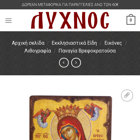
Skip
ΔΩΡΕΑΝ ΜΕΤΑΦΟΡΙΚΑ ΓΙΑ ΠΑΡΑΓΓΕΛΙΕΣ ΑΝΩ ΤΩΝ 60€
to
content
0
Αρχική σελίδα
/
Εκκλησιαστικά Είδη
/
Εικόνες
/
Λιθογραφία
/
Παναγία Βρεφοκρατούσα
Πρόσθήκη
στην
λίστα
επιθυμιών