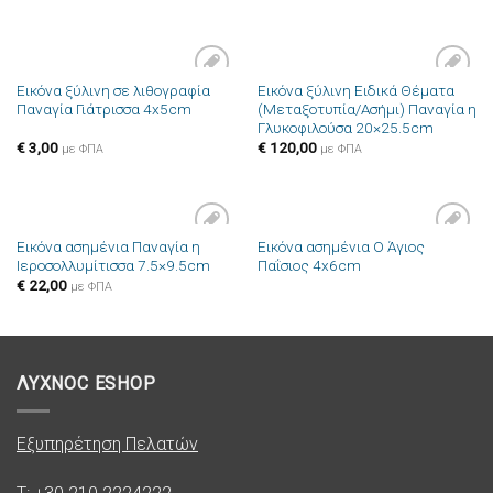
Εικόνα ξύλινη σε λιθογραφία
Εικόνα ξύλινη Ειδικά Θέματα
Πρόσθήκη
Πρόσθήκη
Παναγία Γιάτρισσα 4x5cm
(Μεταξοτυπία/Ασήμι) Παναγία η
στην λίστα
στην λίστα
Γλυκοφιλούσα 20×25.5cm
επιθυμιών
επιθυμιών
€
3,00
€
120,00
με ΦΠΑ
με ΦΠΑ
Εικόνα ασημένια Παναγία η
Εικόνα ασημένια Ο Άγιος
Πρόσθήκη
Πρόσθήκη
Ιεροσολλυμίτισσα 7.5×9.5cm
Παΐσιος 4x6cm
στην λίστα
στην λίστα
επιθυμιών
επιθυμιών
€
22,00
με ΦΠΑ
ΛΥΧΝΟC ESHOP
Εξυπηρέτηση Πελατών