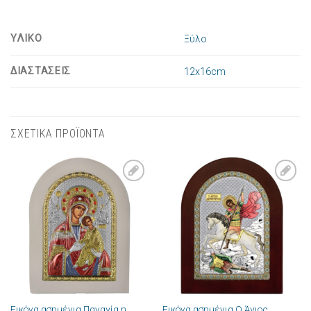
ΥΛΙΚΟ
Ξύλο
ΔΙΑΣΤΑΣΕΙΣ
12x16cm
ΣΧΕΤΙΚΑ ΠΡΟΪΟΝΤΑ
Πρόσθήκη
Πρόσθήκη
στην λίστα
στην λίστα
επιθυμιών
επιθυμιών
Εικόνα ασημένια Παναγία η
Εικόνα ασημένια Ο Άγιος