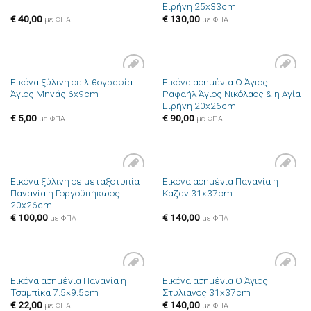
Ειρήνη 25x33cm
επιθυμιών
επιθυμιών
€
40,00
€
130,00
με ΦΠΑ
με ΦΠΑ
Εικόνα ξύλινη σε λιθογραφία
Εικόνα ασημένια Ο Άγιος
Πρόσθήκη
Πρόσθήκη
Άγιος Μηνάς 6x9cm
Ραφαήλ Άγιος Νικόλαος & η Αγία
στην λίστα
στην λίστα
Ειρήνη 20x26cm
επιθυμιών
επιθυμιών
€
5,00
€
90,00
με ΦΠΑ
με ΦΠΑ
Εικόνα ξύλινη σε μεταξοτυπία
Εικόνα ασημένια Παναγία η
Πρόσθήκη
Πρόσθήκη
Παναγία η Γοργοϋπήκωος
Καζαν 31x37cm
στην λίστα
στην λίστα
20x26cm
επιθυμιών
επιθυμιών
€
100,00
€
140,00
με ΦΠΑ
με ΦΠΑ
Εικόνα ασημένια Παναγία η
Εικόνα ασημένια Ο Άγιος
Πρόσθήκη
Πρόσθήκη
Τσαμπίκα 7.5×9.5cm
Στυλιανός 31x37cm
στην λίστα
στην λίστα
επιθυμιών
επιθυμιών
€
22,00
€
140,00
με ΦΠΑ
με ΦΠΑ