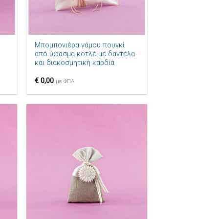
+
Μπομπονιέρα γάμου πουγκί
από ύφασμα κοτλέ με δαντέλα
και διακοσμητική καρδιά
€
0,00
με ΦΠΑ
ήκη
Πρόσθήκη
ίστα
στην λίστα
μιών
επιθυμιών
+