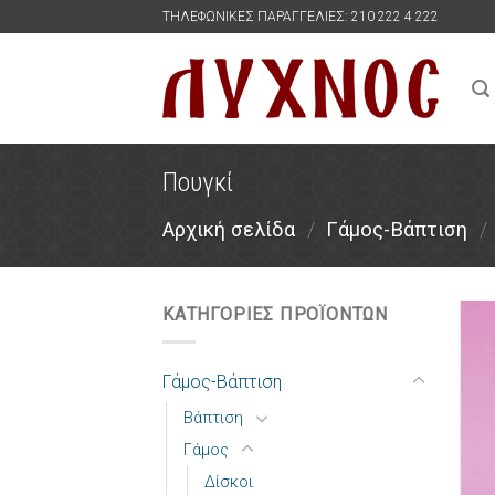
Skip
ΤΗΛΕΦΩΝΙΚΕΣ ΠΑΡΑΓΓΕΛΙΕΣ: 210 222 4 222
to
content
Πουγκί
Αρχική σελίδα
/
Γάμος-Βάπτιση
/
ΚΑΤΗΓΟΡΙΕΣ ΠΡΟΪΟΝΤΩΝ
Γάμος-Βάπτιση
Βάπτιση
Γάμος
Δίσκοι