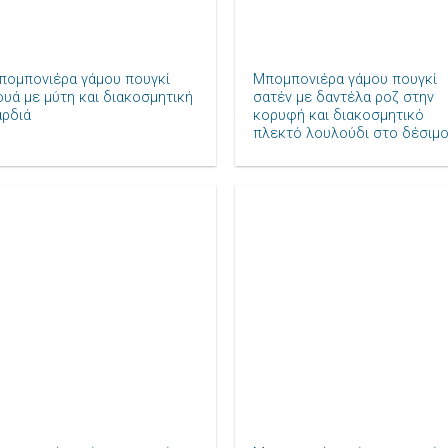
+
πομπονιέρα γάμου πουγκί
Μπομπονιέρα γάμου πουγκί
ουά με μύτη και διακοσμητική
σατέν με δαντέλα ροζ στην
αρδιά
κορυφή και διακοσμητικό
πλεκτό λουλούδι στο δέσιμ
Πρόσθήκη
Πρόσθ
στην λίστα
στην λ
επιθυμιών
επιθυ
+