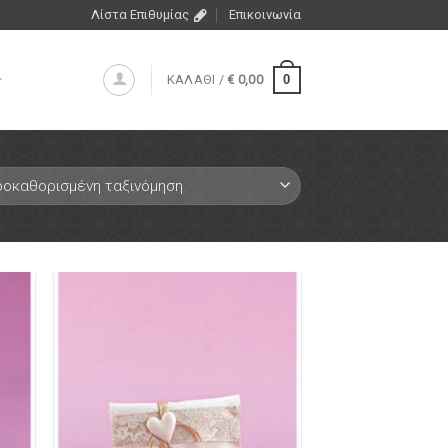
Λίστα Επιθυμίας
Επικοινωνία
0
ΚΑΛΑΘΙ /
€
0,00
ήκη
Πρόσθήκη
ίστα
στην λίστα
μιών
επιθυμιών