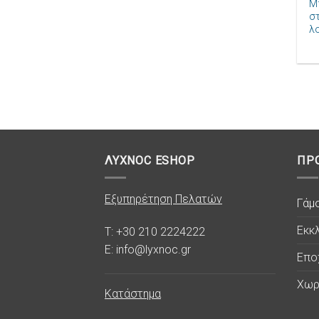
Μ
σ
λ
ΛΥΧΝΟC ESHOP
ΠΡ
Εξυπηρέτηση Πελατών
Γάμ
Εκκλ
T: +30 210 2224222
E: info@lyxnoc.gr
Επο
Χωρ
Κατάστημα