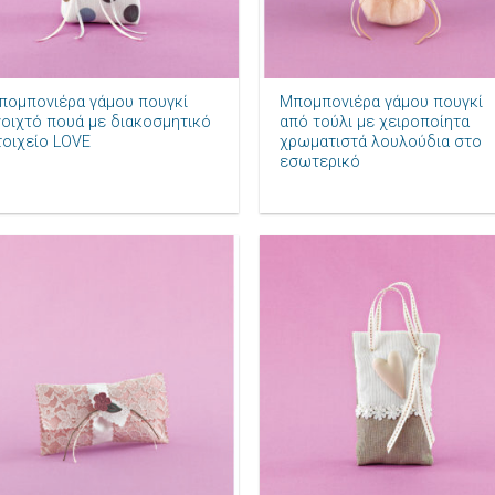
+
πομπονιέρα γάμου πουγκί
Μπομπονιέρα γάμου πουγκί
νοιχτό πουά με διακοσμητικό
από τούλι με χειροποίητα
τοιχείο LOVE
χρωματιστά λουλούδια στο
εσωτερικό
Πρόσθήκη
Πρόσθ
στην λίστα
στην λ
επιθυμιών
επιθυ
+