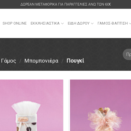
ΔΩΡΕΑΝ ΜΕΤΑΦΟΡΙΚΑ ΓΙΑ ΠΑΡΑΓΓΕΛΙΕΣ ΑΝΩ ΤΩΝ 60€
SHOP ONLINE
ΕΚΚΛΗΣΙΑΣΤΙΚΑ
ΕΙΔΗ ΔΩΡΟΥ
ΓΑΜΟΣ-ΒΑΠΤΙΣΗ
Γάμος
/
Μπομπονιέρα
/
Πουγκί
Πρόσθήκη
Πρόσθ
στην λίστα
στην λ
επιθυμιών
επιθυ