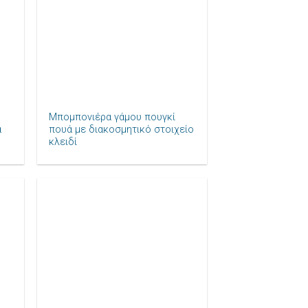
+
Μπομπονιέρα γάμου πουγκί
ά
πουά με διακοσμητικό στοιχείο
κλειδί
ήκη
Πρόσθήκη
ίστα
στην λίστα
μιών
επιθυμιών