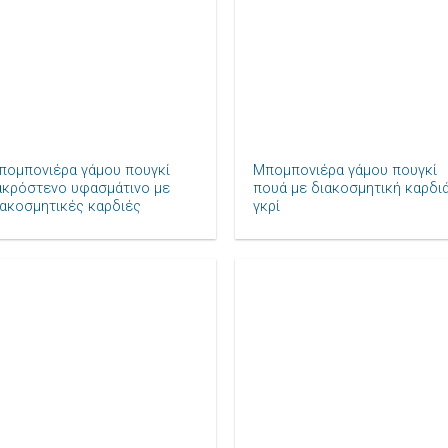
+
πομπονιέρα γάμου πουγκί
Μπομπονιέρα γάμου πουγκί
ακρόστενο υφασμάτινο με
πουά με διακοσμητική καρδι
ιακοσμητικές καρδιές
γκρί
Πρόσθήκη
Πρόσθ
στην λίστα
στην λ
επιθυμιών
επιθυ