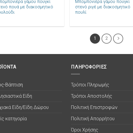
πομπονιέρα γάμου πουγκί
Μπομπονιέρα γάμου πουγκί
τενό πουά με διακοσμητικό
στενό ριγέ με διακοσμητικό
ουλούδι
πουλί
1
2
ΟΪΟΝΤΑ
ΠΛΗΡΟΦΟΡΙΕΣ
ος-Βάπτιση
Τρόποι Πληρωμής
ησιαστικά Είδη
Τρόποι Αποστολής
χιακά Είδη/Είδη Δώρου
Πολιτική Επιστροφών
ίς κατηγορία
Πολιτική Απορρήτου
Όροι Χρήσης