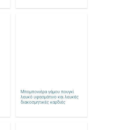
ήκη
Πρόσθήκη
ίστα
στην λίστα
μιών
επιθυμιών
+
Μπομπονιέρα γάμου πουγκί
λευκό υφασμάτινο και λευκές
διακοσμητικές καρδιές