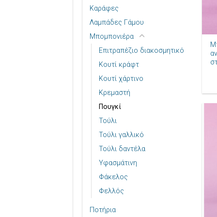
Καράφες
Λαμπάδες Γάμου
+
Μπομπονιέρα
Μ
Επιτραπέζιο διακοσμητικό
α
σ
Κουτί κράφτ
Κουτί χάρτινο
Κρεμαστή
Πουγκί
Τούλι
Τούλι γαλλικό
Τούλι δαντέλα
Υφασμάτινη
Φάκελος
Φελλός
Ποτήρια
+