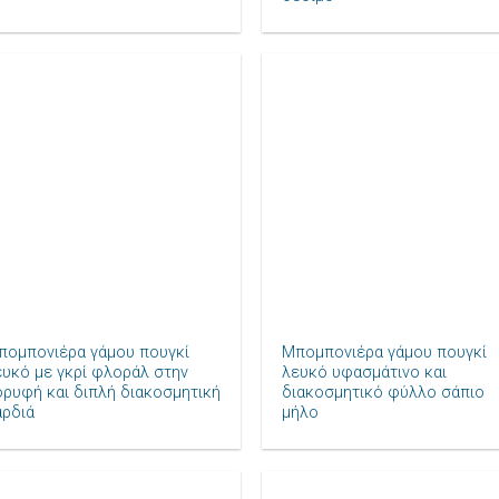
Πρόσθήκη
Πρόσθ
στην λίστα
στην λ
επιθυμιών
επιθυ
+
πομπονιέρα γάμου πουγκί
Μπομπονιέρα γάμου πουγκί
ευκό με γκρί φλοράλ στην
λευκό υφασμάτινο και
ορυφή και διπλή διακοσμητική
διακοσμητικό φύλλο σάπιο
αρδιά
μήλο