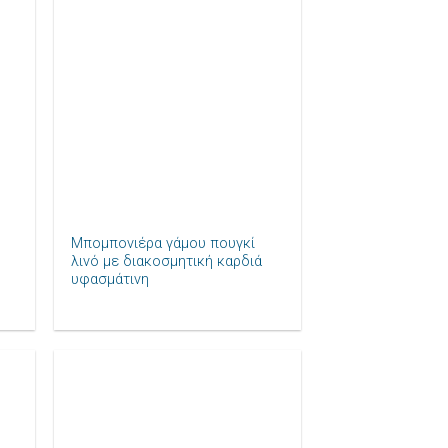
ήκη
Πρόσθήκη
ίστα
στην λίστα
μιών
επιθυμιών
+
Μπομπονιέρα γάμου πουγκί
λινό με διακοσμητική καρδιά
υφασμάτινη
ήκη
Πρόσθήκη
ίστα
στην λίστα
μιών
επιθυμιών