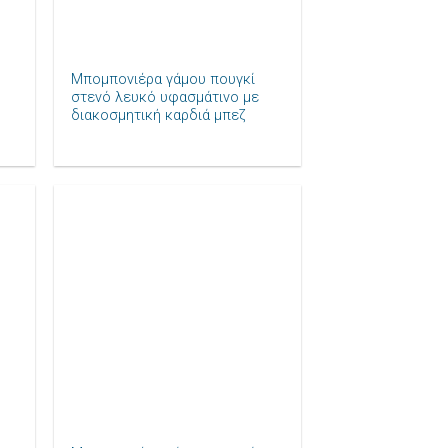
+
Μπομπονιέρα γάμου πουγκί
στενό λευκό υφασμάτινο με
διακοσμητική καρδιά μπεζ
ο
ήκη
Πρόσθήκη
ίστα
στην λίστα
μιών
επιθυμιών
+