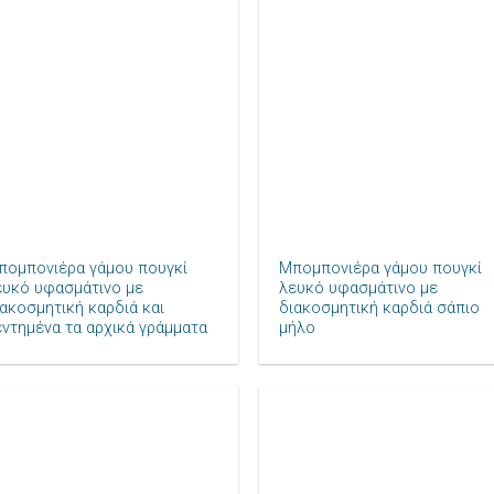
Πρόσθήκη
Πρόσθ
στην λίστα
στην λ
επιθυμιών
επιθυ
+
πομπονιέρα γάμου πουγκί
Μπομπονιέρα γάμου πουγκί
ευκό υφασμάτινο με
λευκό υφασμάτινο με
ιακοσμητική καρδιά και
διακοσμητική καρδιά σάπιο
εντημένα τα αρχικά γράμματα
μήλο
Πρόσθήκη
Πρόσθ
στην λίστα
στην λ
επιθυμιών
επιθυ