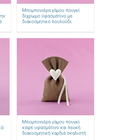
Μπομπονιέρα γάμου πουγκί
την
δίχρωμο ύφασμάτινο με
ά
διακοσμητικό λουλούδι
ήκη
Πρόσθήκη
ίστα
στην λίστα
μιών
επιθυμιών
+
Μπομπονιέρα γάμου πουγκί
κά
καφέ υφασμάτινο και λευκή
διακοσμητική καρδιά σκαλιστή