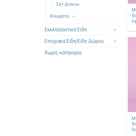
Σετ Δίσκου
Μ
δ
Κουφέτα
ύ
Εκκλησιαστικά Είδη
Εποχιακά Είδη/Είδη Δώρου
Χωρίς κατηγορία
+
Μ
δ
λ