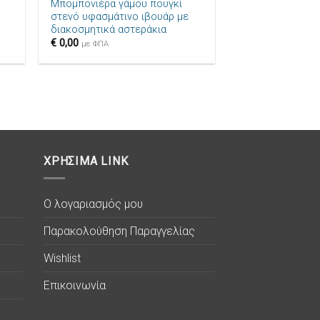
Μπομπονιέρα γάμου πουγκί
στενό υφασμάτινο ιβουάρ με
διακοσμητικά αστεράκια
€
0,00
με ΦΠΑ
ΧΡΗΣΙΜΑ LINK
Ο λογαριασμός μου
Παρακολούθηση Παραγγελίας
Wishlist
Επικοινωνία