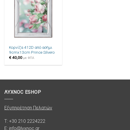
στην λίστα
επιθυμιών
Κορνίζα 412D από ασήμι
9cmx13cm Prince Silvero
€
40,00
με ΦΠΑ
ΛΥΧΝΟC ESHOP
Εξυπηρέτηση Πελατών
T: +30 210 2224222
E: info@lyxnoc.gr