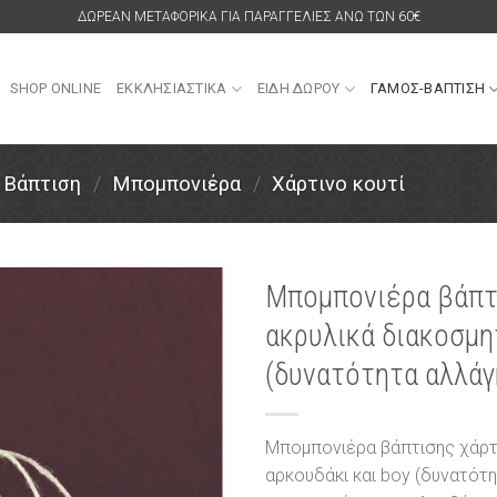
ΔΩΡΕΑΝ ΜΕΤΑΦΟΡΙΚΑ ΓΙΑ ΠΑΡΑΓΓΕΛΙΕΣ ΑΝΩ ΤΩΝ 60€
SHOP ONLINE
ΕΚΚΛΗΣΙΑΣΤΙΚΑ
ΕΙΔΗ ΔΩΡΟΥ
ΓΑΜΟΣ-ΒΑΠΤΙΣΗ
Βάπτιση
/
Μπομπονιέρα
/
Χάρτινο κουτί
Μπομπονιέρα βάπτ
ακρυλικά διακοσμη
Πρόσθήκη
στην
(δυνατότητα αλλάγ
λίστα
επιθυμιών
Μπομπονιέρα βάπτισης χάρτι
αρκουδάκι και boy (δυνατότη