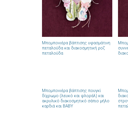
+
+
Μπομπονιέρα βάπτισης υφασμάτινη
Μπομ
πεταλούδα και διακοσμητική ροζ
συνν
πεταλούδα
διακ
+
+
Μπομπονιέρα βάπτισης πουγκί
Μπομ
Πρόσθήκη
δίχρωμο (λευκό και φλοράλ) και
διακ
στην λίστα
ακρυλικό διακοσμητικό σάπιο μήλο
στρο
επιθυμιών
καρδιά και BABY
πετα
+
+