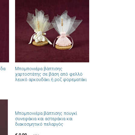
ήκη
Πρόσθήκη
στα
στην λίστα
ιών
επιθυμιών
+
ύδα
Μπομπονιέρα βάπτισης
χαρτοστάτης σε βάση από φελλό
λευκό αρκουδάκι ή ροζ φορεματάκι
+
Μπομπονιέρα βάπτισης πουγκί
ήκη
Πρόσθήκη
συνεφάκια και αστεράκια και
στα
στην λίστα
διακοσμητικό πελαργός
ιών
επιθυμιών