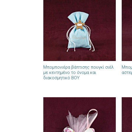
Πρόσθήκη
στην λίστα
επιθυμιών
+
+
Μπομπονιέρα βάπτισης πουγκί σιέλ
Μπομ
με κεντημένο το όνομα και
αστε
διακοσμητικό BOY
Πρόσθήκη
στην λίστα
επιθυμιών