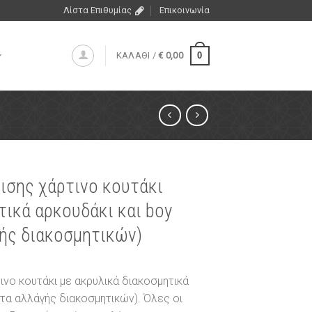
Λίστα Επιθυμίας
Επικοινωνία
0
ΚΑΛΑΘΙ /
€
0,00
ισης χάρτινο κουτάκι
τικά αρκουδάκι και boy
ής διακοσμητικών)
νο κουτάκι με ακρυλικά διακοσμητικά
τα αλλάγής διακοσμητικών). Όλες οι