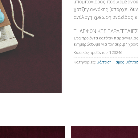
μπομπονιέρες περιλαμβάνου
χατζηγιαννάκης (υπάρχει δυ
ανάλογη χρέωση ανάείδος επ
ΤΗΛΕΦΩΝΙΚΕΣ ΠΑΡΑΓΓΕΛΙΕΣ
Στα προϊόντα κατόπιν παραγγελίας
ενημερώσουμε για τον ακριβή χρόνο
Κωδικός προϊόντος:
123246
Κατηγορίες:
Βάπτιση
,
Γάμος-Βάπτι