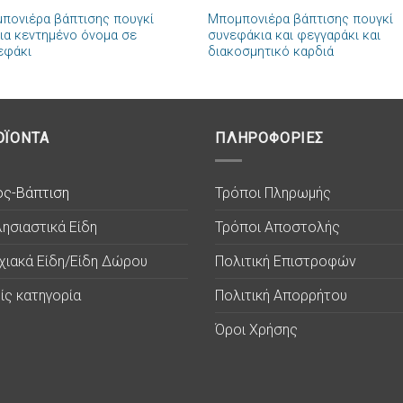
πονιέρα βάπτισης πουγκί
Μπομπονιέρα βάπτισης πουγκί
Πρόσθήκη
Πρόσθ
ια κεντημένο όνομα σε
συνεφάκια και φεγγαράκι και
στην λίστα
στην λί
εφάκι
διακοσμητικό καρδιά
επιθυμιών
επιθυμ
ΟΪΟΝΤΑ
ΠΛΗΡΟΦΟΡΙΕΣ
ος-Βάπτιση
Τρόποι Πληρωμής
ησιαστικά Είδη
Τρόποι Αποστολής
χιακά Είδη/Είδη Δώρου
Πολιτική Επιστροφών
ίς κατηγορία
Πολιτική Απορρήτου
Όροι Χρήσης