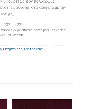
ν 5 κουφέτα crispy πολύχρωμα
νατότητα αλλαγής στα κουφέτα με την
ιλογής).
: 2102224222
 παρακαλούμε επικοινωνήστε μαζί μας να σας
 διαθεσιμότητας.
ση
,
Μπομπονιέρα
,
Χάρτινο κουτί