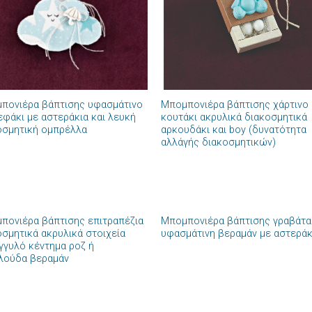
+
πονιέρα βάπτισης υφασμάτινο
Μπομπονιέρα βάπτισης χάρτινο
εφάκι με αστεράκια και λευκή
κουτάκι ακρυλικά διακοσμητικά
οσμητική ομπρέλλα
αρκουδάκι και boy (δυνατότητα
αλλάγής διακοσμητικών)
+
πονιέρα βάπτισης επιτραπέζια
Μπομπονιέρα βάπτισης γραβάτα
Πρόσθήκη
Πρόσθ
οσμητικά ακρυλικά στοιχεία
υφασμάτινη βεραμάν με αστεράκ
στην λίστα
στην λί
γγυλό κέντημα ροζ ή
επιθυμιών
επιθυμ
λούδα βεραμάν
+