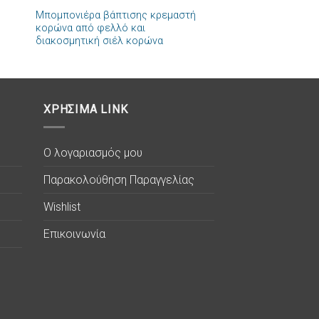
Μπομπονιέρα βάπτισης κρεμαστή
ήκη
Πρόσθήκη
κορώνα από φελλό και
στα
στην λίστα
διακοσμητική σιέλ κορώνα
ιών
επιθυμιών
ΧΡΗΣΙΜΑ LINK
Ο λογαριασμός μου
Παρακολούθηση Παραγγελίας
Wishlist
Επικοινωνία