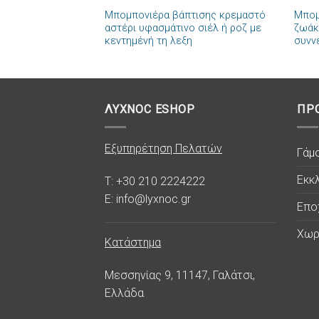
Μπομπονιέρα βάπτισης κρεμαστό
Μπομ
Πρόσθήκη
αστέρι υφασμάτινο σιέλ ή ροζ με
ζωάκ
στην λίστα
κεντημένή τη λεξη
συνν
επιθυμιών
ΛΥΧΝΟC ESHOP
ΠΡ
Εξυπηρέτηση Πελατών
Γάμ
Εκκλ
T: +30 210 2224222
E: info@lyxnoc.gr
Επο
Χωρ
Κατάστημα
Μεσσηνίας 9, 11147, Γαλάτσι,
Ελλάδα