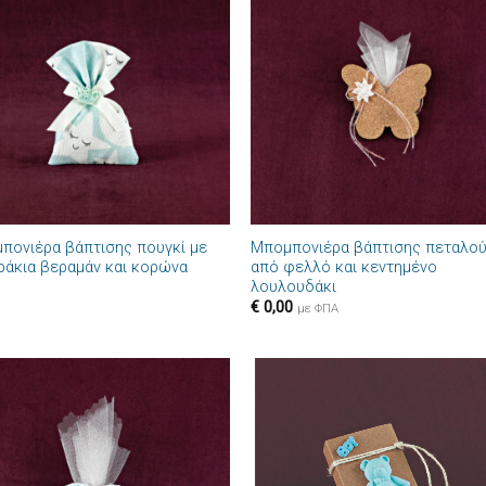
Πρόσθήκη
Πρόσθ
στην λίστα
στην λί
επιθυμιών
επιθυμ
+
πονιέρα βάπτισης πουγκί με
Μπομπονιέρα βάπτισης πεταλο
ράκια βεραμάν και κορώνα
από φελλό και κεντημένο
λουλουδάκι
€
0,00
με ΦΠΑ
Πρόσθήκη
Πρόσθ
στην λίστα
στην λί
επιθυμιών
επιθυμ