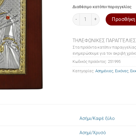
Διαθέσιμο κατόπιν παραγγελίας
Εικόνα ασημένια Παναγία με τ
Προσθήκη
ΤΗΛΕΦΩΝΙΚΕΣ ΠΑΡΑΓΓΕΛΙΕΣ
Στα προϊόντα κατόπιν παραγγελίας
ενημερώσουμε για τον ακριβή χρόνο
Κωδικός προϊόντος:
251995
Κατηγορίες:
Ασημένιες
,
Εικόνες
,
Εκκ
Ασήμι/Καφέ ξύλο
Ασημί/Χρυσό