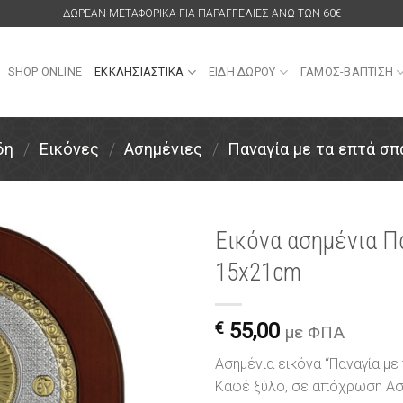
ΔΩΡΕΑΝ ΜΕΤΑΦΟΡΙΚΑ ΓΙΑ ΠΑΡΑΓΓΕΛΙΕΣ ΑΝΩ ΤΩΝ 60€
SHOP ONLINE
ΕΚΚΛΗΣΙΑΣΤΙΚΑ
ΕΙΔΗ ΔΩΡΟΥ
ΓΑΜΟΣ-ΒΑΠΤΙΣΗ
δη
/
Εικόνες
/
Ασημένιες
/
Παναγία με τα επτά σπ
Εικόνα ασημένια Π
15x21cm
Πρόσθήκη
στην
λίστα
€
55,00
επιθυμιών
με ΦΠΑ
Ασημένια εικόνα “Παναγία με
Καφέ ξύλο, σε απόχρωση Α