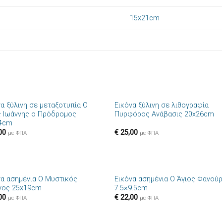
15x21cm
+
να ξύλινη σε μεταξοτυπία Ο
Εικόνα ξύλινη σε λιθογραφία
Πρόσθήκη
Πρόσθ
ς Ιωάννης ο Πρόδρομος
Πυρφόρος Ανάβασις 20x26cm
στην λίστα
στην λί
4cm
επιθυμιών
επιθυμ
00
€
25,00
με ΦΠΑ
με ΦΠΑ
+
να ασημένια Ο Μυστικός
Εικόνα ασημένια Ο Άγιος Φανού
Πρόσθήκη
Πρόσθ
νος 25x19cm
7.5×9.5cm
στην λίστα
στην λί
00
€
22,00
επιθυμιών
επιθυμ
με ΦΠΑ
με ΦΠΑ