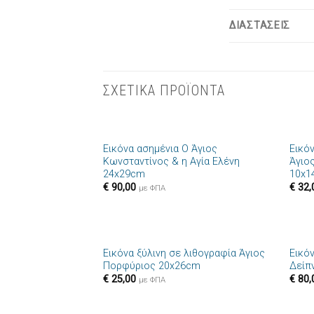
ΔΙΑΣΤΑΣΕΙΣ
ΣΧΕΤΙΚΑ ΠΡΟΪΟΝΤΑ
+
+
Εικόνα ασημένια Ο Άγιος
Εικό
Πρόσθήκη
Κωνσταντίνος & η Αγία Ελένη
Άγιο
στην λίστα
24x29cm
10x1
επιθυμιών
€
90,00
€
32,
με ΦΠΑ
+
+
Εικόνα ξύλινη σε λιθογραφία Άγιος
Εικό
Πρόσθήκη
Πορφύριος 20x26cm
Δείπ
στην λίστα
€
25,00
€
80,
επιθυμιών
με ΦΠΑ