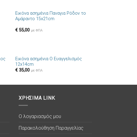
+
Εικόνα ασημένια Παναγια Ρόδον το
ήκη
Πρόσθήκη
Αμάραντο 15x21cm
στα
στην λίστα
ιών
επιθυμιών
€
55,00
με ΦΠΑ
+
ιος
Εικόνα ασημένια Ο Ευαγγελισμός
ήκη
Πρόσθήκη
12x14cm
στα
στην λίστα
€
35,00
ιών
επιθυμιών
με ΦΠΑ
ΧΡΗΣΙΜΑ LINK
Ο λογαριασμός μου
Παρακολούθηση Παραγγελίας