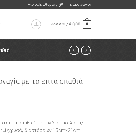
Λίστα Επιθυμίας
Επικοινωνία
0
ΚΑΛΑΘΙ /
€
0,00
αθιά
αναγία με τα επτά σπαθιά
 τα επτά σπαθιά” σε συνδυασμό Ασήμι/
σημί/χρυσό, διαστάσεων 15cmx21cm