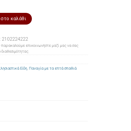
α επτά σπαθιά 15x21cm ποσότητα
 στο καλάθι
: 2102224222
 παρακαλούμε επικοινωνήστε μαζί μας να σας
 διαθεσιμότητας.
λησιαστικά Είδη
,
Παναγία με τα επτά σπαθιά