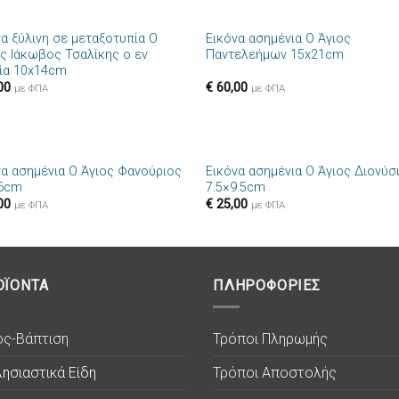
+
να ξύλινη σε μεταξοτυπία Ο
Εικόνα ασημένια Ο Άγιος
Πρόσθήκη
Πρόσθ
ος Ιάκωβος Τσαλίκης ο εν
Παντελεήμων 15x21cm
στην λίστα
στην λί
ία 10x14cm
επιθυμιών
επιθυμ
00
€
60,00
με ΦΠΑ
με ΦΠΑ
+
να ασημένια Ο Άγιος Φανούριος
Εικόνα ασημένια Ο Άγιος Διονύσ
Πρόσθήκη
Πρόσθ
6cm
7.5×9.5cm
στην λίστα
στην λί
00
€
25,00
επιθυμιών
επιθυμ
με ΦΠΑ
με ΦΠΑ
ΟΪΟΝΤΑ
ΠΛΗΡΟΦΟΡΙΕΣ
ος-Βάπτιση
Τρόποι Πληρωμής
ησιαστικά Είδη
Τρόποι Αποστολής