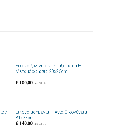
+
Εικόνα ξύλινη σε μεταξοτυπία Η
ήκη
Πρόσθήκη
Μεταμόρφωσις 20x26cm
στα
στην λίστα
ιών
επιθυμιών
€
100,00
με ΦΠΑ
+
ριος
Εικόνα ασημένια Η Αγία ΟΙκογένεια
ήκη
Πρόσθήκη
31x37cm
στα
στην λίστα
€
140,00
ιών
επιθυμιών
με ΦΠΑ