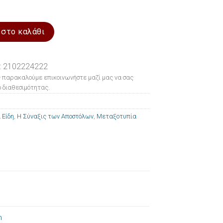
α Η Σύναξις των Αποστόλων 10x14cm ποσότητα
 στο καλάθι
: 2102224222
 παρακαλούμε επικοινωνήστε μαζί μας να σας
 διαθεσιμότητας.
 Είδη
,
Η Σύναξις των Αποστόλων
,
Μεταξοτυπία
m