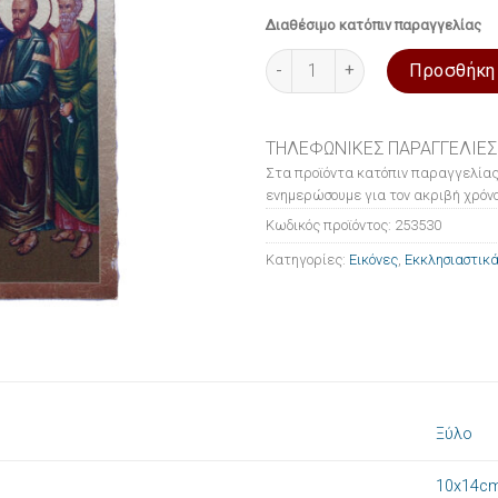
Διαθέσιμο κατόπιν παραγγελίας
Εικόνα ξύλινη σε μεταξοτυπί
Προσθήκη
ΤΗΛΕΦΩΝΙΚΕΣ ΠΑΡΑΓΓΕΛΙΕΣ
Στα προϊόντα κατόπιν παραγγελίας
ενημερώσουμε για τον ακριβή χρόνο
Κωδικός προϊόντος:
253530
Κατηγορίες:
Εικόνες
,
Εκκλησιαστικά
Ξύλο
10x14c