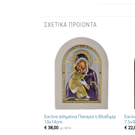
ΣΧΕΤΙΚΑ ΠΡΟΪΟΝΤΑ
Πρόσθήκη
στην λίστα
επιθυμιών
+
+
Εικόνα ασημένια Παναγία η Βλαδιμίρ
Εικό
10x14cm
7.5×
€
38,00
€
22,
με ΦΠΑ