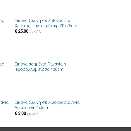
+
ιος
Εικόνα ξύλινη σε λιθογραφία
ήκη
Πρόσθήκη
Χριστός Παντοκράτωρ 20x26cm
στα
στην λίστα
€
25,00
ιών
επιθυμιών
με ΦΠΑ
+
ιος
Εικόνα ασημένια Παναγία η
ήκη
Πρόσθήκη
Ιεροσολλυμίτισσα 4x6cm
στα
στην λίστα
ιών
επιθυμιών
+
ναγία
Εικόνα ξύλινη σε λιθογραφία Αγία
ήκη
Πρόσθήκη
Αικατερίνη 4x5cm
στα
στην λίστα
€
3,00
ιών
επιθυμιών
με ΦΠΑ