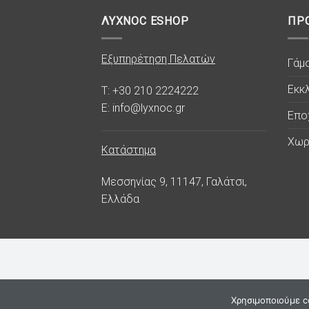
ΛΥΧΝΟC ESHOP
ΠΡ
Εξυπηρέτηση Πελατών
Γάμ
Εκκλ
T: +30 210 2224222
E: info@lyxnoc.gr
Επο
Χωρ
Κατάστημα
Μεσσηνίας 9, 11147, Γαλάτσι,
Ελλάδα
Χρησιμοποιούμε co