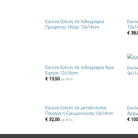
+
+
Εικόνα ξύλινη σε λιθογραφία
Εικό
Πρόσθήκη
Προφήτης Ηλίας 10x14cm
10x1
στην λίστα
€
38,
επιθυμιών
+
+
Εικόνα ξύλινη σε λιθογραφία Αγία
Εικό
Πρόσθήκη
Ειρήνη 12x16cm
9x11
στην λίστα
€
13,50
επιθυμιών
με ΦΠΑ
+
+
Εικόνα ξύλινη σε μεταξοτυπία
Εικό
Πρόσθήκη
Παναγία η Εγκυμονούσα 10x14cm
Αρχω
στην λίστα
€
32,00
€
100
επιθυμιών
με ΦΠΑ