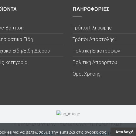
ΟΪΟΝΤΑ
ΠΛΗΡΟΦΟΡΙΕΣ
ος-Βάπτιση
Τρόποι Πληρωμής
ησιαστικά Είδη
Τρόποι Αποστολής
χιακά Είδη/Είδη Δώρου
Πολιτική Επιστροφών
ίς κατηγορία
Πολιτική Απορρήτου
Όροι Χρήσης
Ο ΛΟΓΑΡΙΑΣΜΟΣ ΜΟΥ
ΠΑΡΑΚΟΛΟΥΘΗΣΗ ΠΑΡΑΓΓΕΛΙΑΣ
okies για να βελτιώσουμε την εμπειρία στις αγορές σας.
Αποδοχή
Copyright © 2026
ΛΥΧΝΟC
. Eshop created by
Softland Digital Agency.