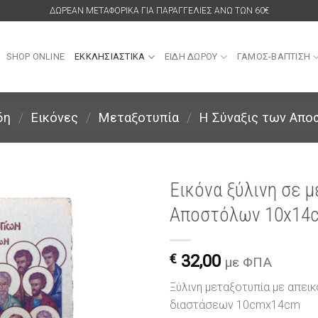
ΔΩΡΕΑΝ ΜΕΤΑΦΟΡΙΚΑ ΓΙΑ ΠΑΡΑΓΓΕΛΙΕΣ ΑΝΩ ΤΩΝ 60€
SHOP ONLINE
ΕΚΚΛΗΣΙΑΣΤΙΚΑ
ΕΙΔΗ ΔΩΡΟΥ
ΓΑΜΟΣ-ΒΑΠΤΙΣΗ
δη
/
Εικόνες
/
Μεταξοτυπία
/
Η Σύναξις των Απο
Εικόνα ξύλινη σε 
Αποστόλων 10x14
Πρόσθήκη
στην
λίστα
€
32,00
επιθυμιών
με ΦΠΑ
Ξύλινη μεταξοτυπία με απεικ
διαστάσεων 10cmx14cm