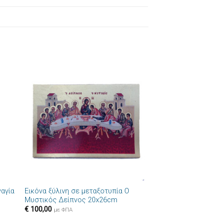
ήκη
Πρόσθήκη
στα
στην λίστα
ιών
επιθυμιών
+
ναγία
Εικόνα ξύλινη σε μεταξοτυπία Ο
Μυστικός Δείπνος 20x26cm
€
100,00
με ΦΠΑ