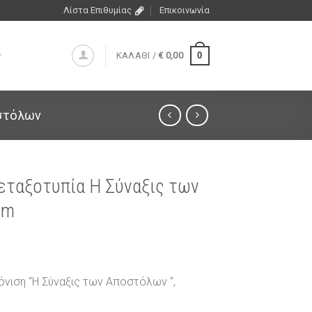
Λίστα Επιθυμίας
Επικοινωνία
0
ΚΑΛΑΘΙ /
€
0,00
στόλων
μεταξοτυπία Η Σύναξις των
cm
όνιση “Η Σύναξις των Αποστόλων “,