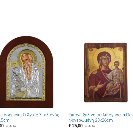
Πρόσθήκη
Πρόσθ
στην λίστα
στην λί
επιθυμιών
επιθυμ
+
να ασημένια Ο Άγιος Στυλιανός
Εικόνα ξύλινη σε λιθογραφία Πα
9.5cm
Φανερωμένη 20x26cm
00
€
25,00
με ΦΠΑ
με ΦΠΑ