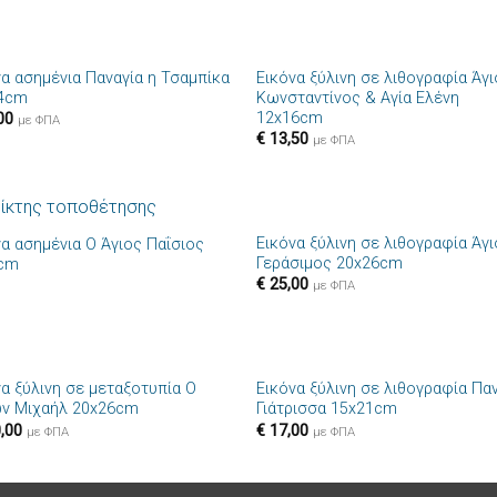
+
να ασημένια Παναγία η Τσαμπίκα
Εικόνα ξύλινη σε λιθογραφία Άγ
Πρόσθήκη
Πρόσθ
4cm
Κωνσταντίνος & Αγία Ελένη
στην λίστα
στην λί
12x16cm
00
επιθυμιών
επιθυμ
με ΦΠΑ
€
13,50
με ΦΠΑ
+
Εικόνα ξύλινη σε λιθογραφία Άγ
να ασημένια Ο Άγιος Παΐσιος
Πρόσθήκη
Πρόσθ
Γεράσιμος 20x26cm
cm
στην λίστα
στην λί
€
25,00
επιθυμιών
επιθυμ
με ΦΠΑ
+
να ξύλινη σε μεταξοτυπία Ο
Εικόνα ξύλινη σε λιθογραφία Πα
Πρόσθήκη
Πρόσθ
ν Μιχαήλ 20x26cm
Γιάτρισσα 15x21cm
στην λίστα
στην λί
,00
€
17,00
επιθυμιών
επιθυμ
με ΦΠΑ
με ΦΠΑ