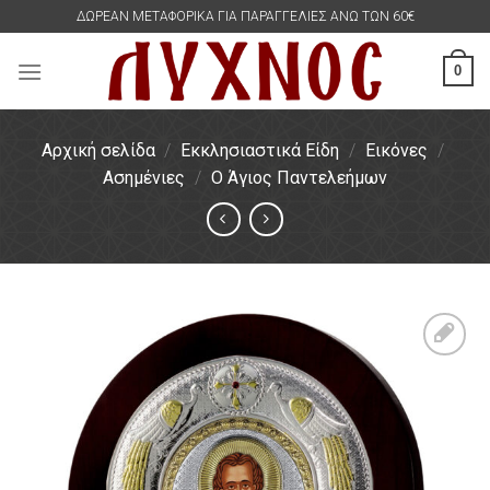
Skip
ΔΩΡΕΑΝ ΜΕΤΑΦΟΡΙΚΑ ΓΙΑ ΠΑΡΑΓΓΕΛΙΕΣ ΑΝΩ ΤΩΝ 60€
to
content
0
Αρχική σελίδα
/
Εκκλησιαστικά Είδη
/
Εικόνες
/
Ασημένιες
/
Ο Άγιος Παντελεήμων
Πρόσθήκη
στην
λίστα
επιθυμιών