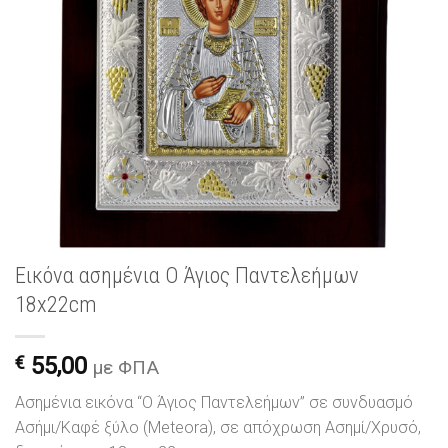
Εικόνα ασημένια Ο Άγιος Παντελεήμων
18x22cm
€
55,00
με ΦΠΑ
Ασημένια εικόνα “Ο Άγιος Παντελεήμων” σε συνδυασμό
Ασήμι/Καφέ ξύλο (Meteora), σε απόχρωση Ασημί/Χρυσό,