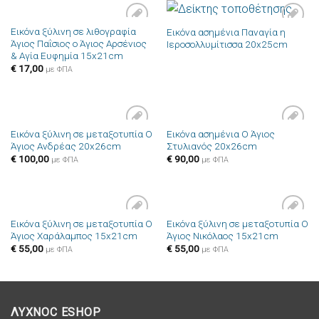
Εικόνα ξύλινη σε λιθογραφία
Εικόνα ασημένια Παναγία η
Πρόσθήκη
Πρόσθήκη
Άγιος Παΐσιος ο Άγιος Αρσένιος
Ιεροσολλυμίτισσα 20x25cm
στην λίστα
στην λίστα
& Αγία Ευφημία 15x21cm
επιθυμιών
επιθυμιών
€
17,00
με ΦΠΑ
Εικόνα ξύλινη σε μεταξοτυπία Ο
Εικόνα ασημένια Ο Άγιος
Πρόσθήκη
Πρόσθήκη
Άγιος Ανδρέας 20x26cm
Στυλιανός 20x26cm
στην λίστα
στην λίστα
επιθυμιών
επιθυμιών
€
100,00
€
90,00
με ΦΠΑ
με ΦΠΑ
Εικόνα ξύλινη σε μεταξοτυπία Ο
Εικόνα ξύλινη σε μεταξοτυπία Ο
Πρόσθήκη
Πρόσθήκη
Άγιος Χαράλαμπος 15x21cm
Άγιος Νικόλαος 15x21cm
στην λίστα
στην λίστα
επιθυμιών
επιθυμιών
€
55,00
€
55,00
με ΦΠΑ
με ΦΠΑ
ΛΥΧΝΟC ESHOP