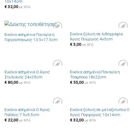
10x14cm
επιθυμιών
επιθυμιών
€
32,00
με ΦΠΑ
Εικόνα ξύλινη σε λιθογραφία
Εικόνα ασημένια Παναγία η
Πρόσθήκη
Πρόσθήκη
Άγιος Γεώργιος 4x5cm
Γοργοϋπήκωος 13.5×17.5cm
στην λίστα
στην λίστα
επιθυμιών
επιθυμιών
€
3,00
με ΦΠΑ
Εικόνα ασημένια Ο Άγιος
Εικόνα ασημένια Παναγία η
Πρόσθήκη
Πρόσθήκη
Στυλιανός 24x29cm
Τσαμπίκα 18x22cm
στην λίστα
στην λίστα
επιθυμιών
επιθυμιών
€
80,00
€
55,00
με ΦΠΑ
με ΦΠΑ
Εικόνα ασημένια Ο Άγιος
Εικόνα ξύλινη σε μεταξοτυπία Ο
Πρόσθήκη
Πρόσθήκη
Παΐσιος 7.5×9.5cm
Άγιος Πορφύριος 10x14cm
στην λίστα
στην λίστα
επιθυμιών
επιθυμιών
€
22,00
€
32,00
με ΦΠΑ
με ΦΠΑ