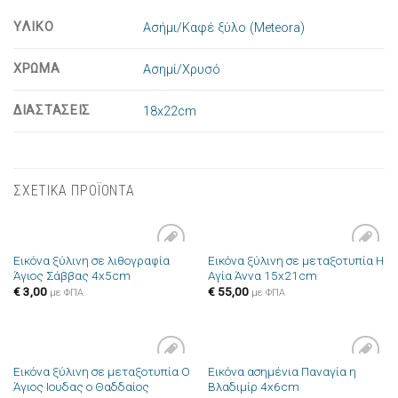
ΥΛΙΚΟ
Ασήμι/Καφέ ξύλο (Meteora)
ΧΡΩΜΑ
Ασημί/Χρυσό
ΔΙΑΣΤΑΣΕΙΣ
18x22cm
ΣΧΕΤΙΚΑ ΠΡΟΪΟΝΤΑ
Εικόνα ξύλινη σε λιθογραφία
Εικόνα ξύλινη σε μεταξοτυπία Η
Πρόσθήκη
Πρόσθήκη
Άγιος Σάββας 4x5cm
Αγία Άννα 15x21cm
στην λίστα
στην λίστα
επιθυμιών
επιθυμιών
€
3,00
€
55,00
με ΦΠΑ
με ΦΠΑ
Εικόνα ξύλινη σε μεταξοτυπία Ο
Εικόνα ασημένια Παναγία η
Πρόσθήκη
Πρόσθήκη
Άγιος Ιουδας ο Θαδδαίος
Βλαδιμίρ 4x6cm
στην λίστα
στην λίστα