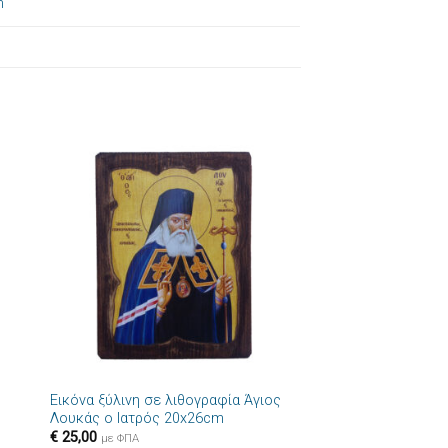
m
ήκη
Πρόσθήκη
στα
στην λίστα
ιών
επιθυμιών
+
Εικόνα ξύλινη σε λιθογραφία Άγιος
Λουκάς ο Ιατρός 20x26cm
€
25,00
με ΦΠΑ