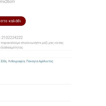
0cmx26cm
Παναγία Αμόλυντος 20x26cm ποσότητα
 στο καλάθι
: 2102224222
 παρακαλούμε επικοινωνήστε μαζί μας να σας
 διαθεσιμότητας.
 Είδη
,
Λιθογραφία
,
Παναγία Αμόλυντος