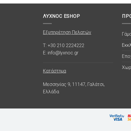
ΛΥΧΝΟC ESHOP
ΠΡ
Εξυπηρέτηση Πελατών
Γάμ
Εκκλ
T: +30 210 2224222
E: info@lyxnoc.gr
Επο
Χωρ
Κατάστημα
Μεσσηνίας 9, 11147, Γαλάτσι,
Ελλάδα