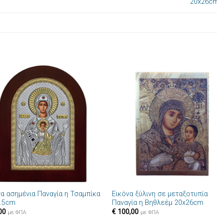
20x26c
Πρόσθήκη
Πρόσθ
στην λίστα
στην λί
επιθυμιών
επιθυμ
+
να ασημένια Παναγία η Τσαμπίκα
Εικόνα ξύλινη σε μεταξοτυπία
9.5cm
Παναγία η Βηθλεέμ 20x26cm
00
€
100,00
με ΦΠΑ
με ΦΠΑ