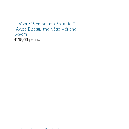
+
Εικόνα ξύλινη σε μεταξοτυπία Ο
ήκη
Πρόσθήκη
¨Αγιος Εφραιμ της Νέας Μάκρης
στα
στην λίστα
6x9cm
ιών
επιθυμιών
€
15,00
με ΦΠΑ
+