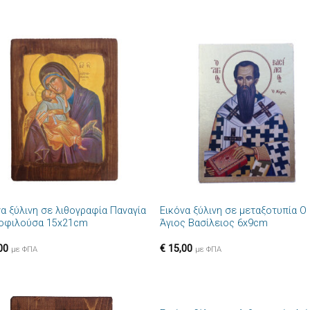
Πρόσθήκη
Πρόσθ
στην λίστα
στην λί
επιθυμιών
επιθυμ
+
να ξύλινη σε λιθογραφία Παναγία
Εικόνα ξύλινη σε μεταξοτυπία Ο
οφιλούσα 15x21cm
Άγιος Βασίλειος 6x9cm
00
€
15,00
με ΦΠΑ
με ΦΠΑ
+