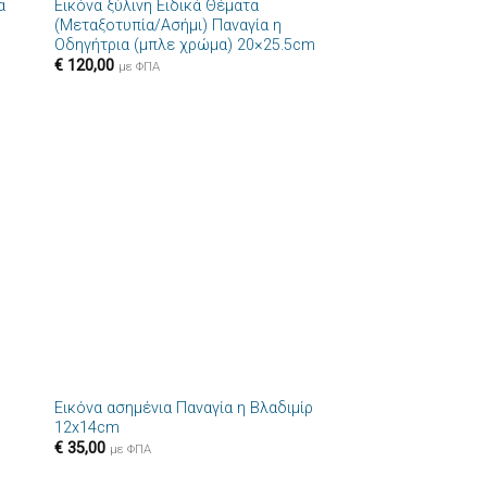
α
Εικόνα ξύλινη Ειδικά Θέματα
ήκη
Πρόσθήκη
(Μεταξοτυπία/Ασήμι) Παναγία η
στα
στην λίστα
Οδηγήτρια (μπλε χρώμα) 20×25.5cm
ιών
επιθυμιών
€
120,00
με ΦΠΑ
+
Εικόνα ασημένια Παναγία η Βλαδιμίρ
ήκη
Πρόσθήκη
12x14cm
στα
στην λίστα
€
35,00
ιών
επιθυμιών
με ΦΠΑ