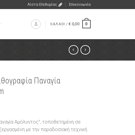
Λίστα Επιθυμίας
Επικοινωνία
0
ΚΑΛΑΘΙ /
€
0,00
λιθογραφία Παναγία
m
Παναγία Αμόλυντος”, τοποθετημένη σε
εξεργασμένη με την παραδοσιακή τεχνική