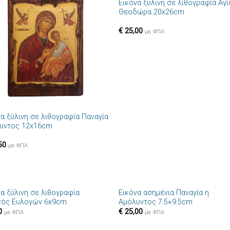
Εικόνα ξύλινη σε λιθογραφία Αγί
Πρόσθήκη
Πρόσθ
Θεοδώρα 20x26cm
στην λίστα
στην λί
επιθυμιών
επιθυμ
€
25,00
με ΦΠΑ
να ξύλινη σε λιθογραφία Παναγία
υντος 12x16cm
50
με ΦΠΑ
+
να ξύλινη σε λιθογραφία
Εικόνα ασημένια Παναγία η
Πρόσθήκη
Πρόσθ
τός Ευλογών 6x9cm
Αμόλυντος 7.5×9.5cm
στην λίστα
στην λί
0
€
25,00
επιθυμιών
επιθυμ
με ΦΠΑ
με ΦΠΑ