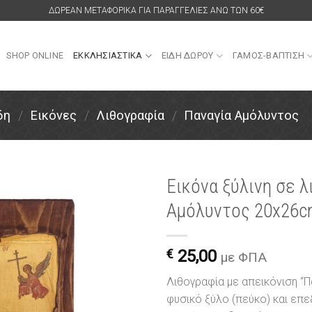
ΔΩΡΕΑΝ ΜΕΤΑΦΟΡΙΚΑ ΓΙΑ ΠΑΡΑΓΓΕΛΙΕΣ ΑΝΩ ΤΩΝ 60€
SHOP ONLINE
ΕΚΚΛΗΣΙΑΣΤΙΚΑ
ΕΙΔΗ ΔΩΡΟΥ
ΓΑΜΟΣ-ΒΑΠΤΙΣΗ
δη
/
Εικόνες
/
Λιθογραφία
/
Παναγία Αμόλυντος
Εικόνα ξύλινη σε 
Αμόλυντος 20x26c
Πρόσθήκη
στην
λίστα
€
25,00
επιθυμιών
με ΦΠΑ
Λιθογραφία με απεικόνιση “
φυσικό ξύλο (πεύκο) και επ