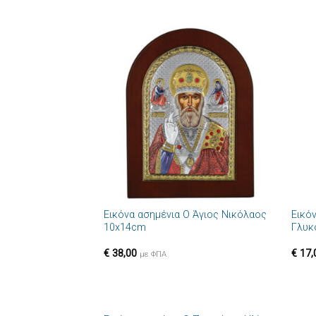
Πρόσθήκη
στην λίστα
επιθυμιών
+
+
Εικόνα ασημένια Ο Άγιος Νικόλαος
Εικό
10x14cm
Γλυκ
€
38,00
€
17,
με ΦΠΑ
+