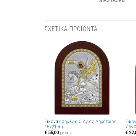
ΔΙΑΣΤΑΣΕΙΣ
ΣΧΕΤΙΚΑ ΠΡΟΪΟΝΤΑ
Πρόσθήκη
στην λίστα
επιθυμιών
+
+
Εικόνα ασημένια Ο Άγιος Δημήτριος
Εικό
15x21cm
7.5×
€
55,00
€
22,
με ΦΠΑ