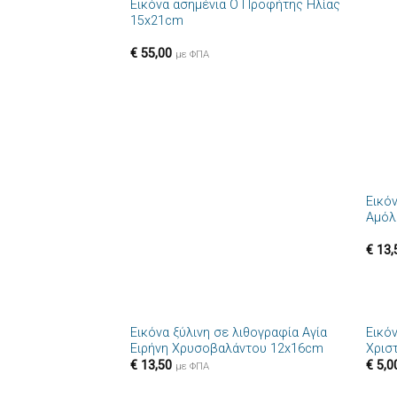
Εικόνα ασημένια Ο Προφήτης Ηλίας
Πρόσθήκη
15x21cm
στην λίστα
επιθυμιών
€
55,00
με ΦΠΑ
+
Εικό
Αμόλ
€
13,
+
+
Εικόνα ξύλινη σε λιθογραφία Αγία
Εικό
Πρόσθήκη
Ειρήνη Χρυσοβαλάντου 12x16cm
Χρισ
στην λίστα
€
13,50
€
5,0
επιθυμιών
με ΦΠΑ