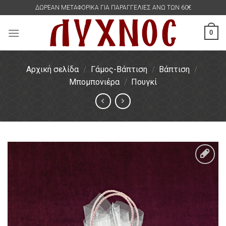
Skip
ΔΩΡΕΑΝ ΜΕΤΑΦΟΡΙΚΑ ΓΙΑ ΠΑΡΑΓΓΕΛΙΕΣ ΑΝΩ ΤΩΝ 60€
to
content
0
Αρχική σελίδα
/
Γάμος-Βάπτιση
/
Βάπτιση
/
Μπομπονιέρα
/
Πουγκί
Πρόσθήκη
στην
λίστα
επιθυμιών