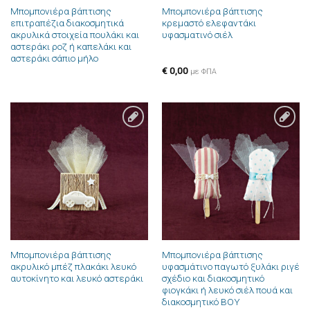
Μπομπονιέρα βάπτισης
Μπομπονιέρα βάπτισης
επιτραπέζια διακοσμητικά
κρεμαστό ελεφαντάκι
ακρυλικά στοιχεία πουλάκι και
υφασματινό σιέλ
αστεράκι ροζ ή καπελάκι και
αστεράκι σάπιο μήλο
€
0,00
με ΦΠΑ
Πρόσθήκη
Πρόσθήκη
στην λίστα
στην λίστα
επιθυμιών
επιθυμιών
Μπομπονιέρα βάπτισης
Μπομπονιέρα βάπτισης
ακρυλικό μπέζ πλακάκι λευκό
υφασμάτινο παγωτό ξυλάκι ριγέ
αυτοκίνητο και λευκό αστεράκι
σχέδιο και διακοσμητικό
φιογκάκι ή λευκό σιέλ πουά και
διακοσμητικό BOY