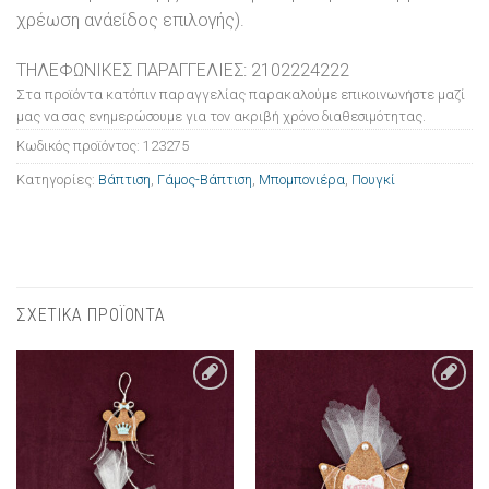
χρέωση ανάείδος επιλογής).
ΤΗΛΕΦΩΝΙΚΕΣ ΠΑΡΑΓΓΕΛΙΕΣ: 2102224222
Στα προϊόντα κατόπιν παραγγελίας παρακαλούμε επικοινωνήστε μαζί
μας να σας ενημερώσουμε για τον ακριβή χρόνο διαθεσιμότητας.
Κωδικός προϊόντος:
123275
Κατηγορίες:
Βάπτιση
,
Γάμος-Βάπτιση
,
Μπομπονιέρα
,
Πουγκί
ΣΧΕΤΙΚΑ ΠΡΟΪΟΝΤΑ
Πρόσθήκη
Πρόσθήκη
στην λίστα
στην λίστα
επιθυμιών
επιθυμιών