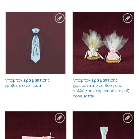
Πρόσθήκη
Πρόσθήκη
στην λίστα
στην λίστα
επιθυμιών
επιθυμιών
Μπομπονιέρα βάπτισης
Μπομπονιέρα βάπτισης
γραβάτα σιέλ πουά
χαρτοστάτης σε βάση από
φελλό λευκό αρκουδάκι ή ροζ
φορεματάκι
Πρόσθήκη
Πρόσθήκη
στην λίστα
στην λίστα
επιθυμιών
επιθυμιών