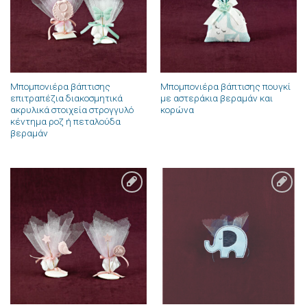
Μπομπονιέρα βάπτισης
Μπομπονιέρα βάπτισης πουγκί
επιτραπέζια διακοσμητικά
με αστεράκια βεραμάν και
ακρυλικά στοιχεία στρογγυλό
κορώνα
κέντημα ροζ ή πεταλούδα
βεραμάν
Πρόσθήκη
Πρόσθήκη
στην λίστα
στην λίστα
επιθυμιών
επιθυμιών