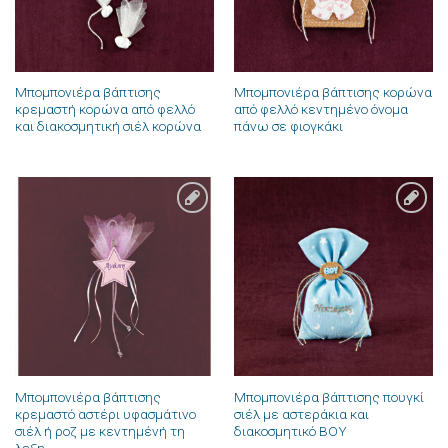
Μπομπονιέρα βάπτισης
Μπομπονιέρα βάπτισης κορώνα
κρεμαστή κορώνα από φελλό
από φελλό κεντημένο όνομα
και διακοσμητική σιέλ κορώνα
πάνω σε φιογκάκι
Πρόσθήκη
Πρόσθήκη
στην λίστα
στην λίστα
επιθυμιών
επιθυμιών
Μπομπονιέρα βάπτισης
Μπομπονιέρα βάπτισης πουγκί
κρεμαστό αστέρι υφασμάτινο
σιέλ με αστεράκια και
σιέλ ή ροζ με κεντημένή τη
διακοσμητικό BOY
λεξη