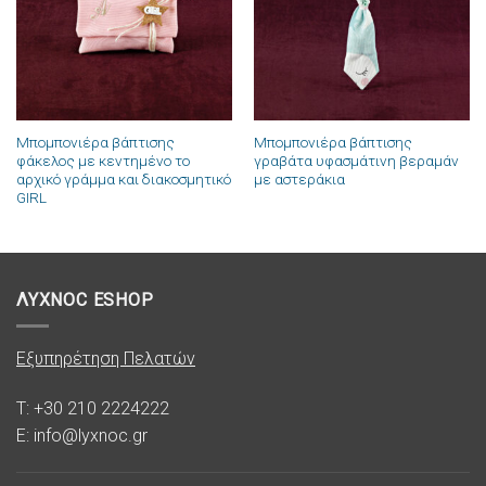
Μπομπονιέρα βάπτισης
Μπομπονιέρα βάπτισης
φάκελος με κεντημένο το
γραβάτα υφασμάτινη βεραμάν
αρχικό γράμμα και διακοσμητικό
με αστεράκια
GIRL
ΛΥΧΝΟC ESHOP
Εξυπηρέτηση Πελατών
T: +30 210 2224222
E: info@lyxnoc.gr