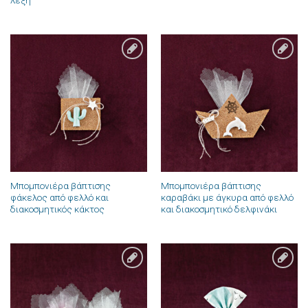
Πρόσθήκη
Πρόσθήκη
στην λίστα
στην λίστα
επιθυμιών
επιθυμιών
Μπομπονιέρα βάπτισης
Μπομπονιέρα βάπτισης
φάκελος από φελλό και
καραβάκι με άγκυρα από φελλό
διακοσμητικός κάκτος
και διακοσμητικό δελφινάκι
Πρόσθήκη
Πρόσθήκη
στην λίστα
στην λίστα
επιθυμιών
επιθυμιών