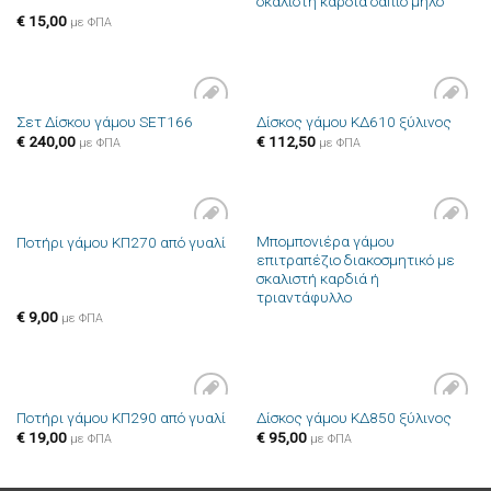
σκαλιστή καρδιά σάπιο μήλο
€
15,00
με ΦΠΑ
Σετ Δίσκου γάμου SET166
Δίσκος γάμου ΚΔ610 ξύλινος
Πρόσθήκη
Πρόσθήκη
€
240,00
€
112,50
στην λίστα
στην λίστα
με ΦΠΑ
με ΦΠΑ
επιθυμιών
επιθυμιών
Μπομπονιέρα γάμου
Ποτήρι γάμου ΚΠ270 από γυαλί
Πρόσθήκη
Πρόσθήκη
επιτραπέζιο διακοσμητικό με
στην λίστα
στην λίστα
σκαλιστή καρδιά ή
επιθυμιών
επιθυμιών
τριαντάφυλλο
€
9,00
με ΦΠΑ
Ποτήρι γάμου ΚΠ290 από γυαλί
Δίσκος γάμου ΚΔ850 ξύλινος
Πρόσθήκη
Πρόσθήκη
€
19,00
€
95,00
στην λίστα
στην λίστα
με ΦΠΑ
με ΦΠΑ
επιθυμιών
επιθυμιών