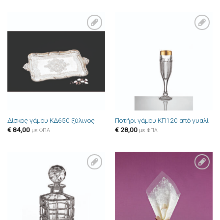
Πρόσθήκη
Πρόσθήκη
στην λίστα
στην λίστα
επιθυμιών
επιθυμιών
Δίσκος γάμου ΚΔ650 ξύλινος
Ποτήρι γάμου ΚΠ120 από γυαλί
€
84,00
€
28,00
με ΦΠΑ
με ΦΠΑ
Πρόσθήκη
Πρόσθήκη
στην λίστα
στην λίστα
επιθυμιών
επιθυμιών