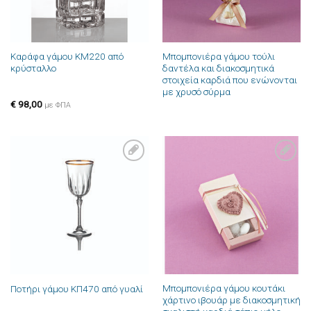
Καράφα γάμου ΚΜ220 από
Μπομπονιέρα γάμου τούλι
κρύσταλλο
δαντέλα και διακοσμητικά
στοιχεία καρδιά που ενώνονται
με χρυσό σύρμα
€
98,00
με ΦΠΑ
Πρόσθήκη
Πρόσθήκη
στην λίστα
στην λίστα
επιθυμιών
επιθυμιών
Μπομπονιέρα γάμου κουτάκι
Ποτήρι γάμου ΚΠ470 από γυαλί
χάρτινο ιβουάρ με διακοσμητική