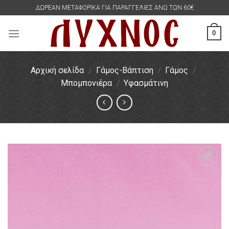
Skip
ΔΩΡΕΑΝ ΜΕΤΑΦΟΡΙΚΑ ΓΙΑ ΠΑΡΑΓΓΕΛΙΕΣ ΑΝΩ ΤΩΝ 60€
to
content
0
Αρχική σελίδα
/
Γάμος-Βάπτιση
/
Γάμος
/
Μπομπονιέρα
/
Υφασμάτινη
Πρόσθήκη
στην
λίστα
επιθυμιών