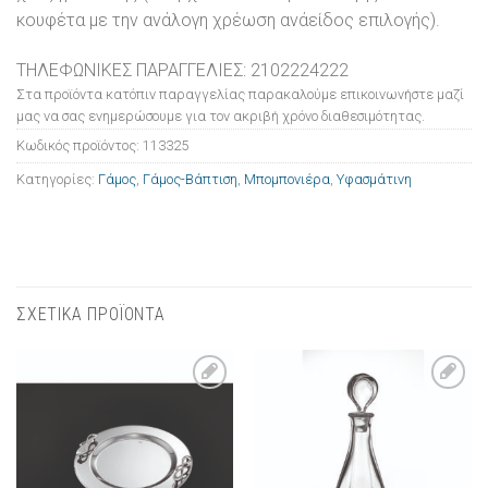
κουφέτα με την ανάλογη χρέωση ανάείδος επιλογής).
ΤΗΛΕΦΩΝΙΚΕΣ ΠΑΡΑΓΓΕΛΙΕΣ: 2102224222
Στα προϊόντα κατόπιν παραγγελίας παρακαλούμε επικοινωνήστε μαζί
μας να σας ενημερώσουμε για τον ακριβή χρόνο διαθεσιμότητας.
Κωδικός προϊόντος:
113325
Κατηγορίες:
Γάμος
,
Γάμος-Βάπτιση
,
Μπομπονιέρα
,
Υφασμάτινη
ΣΧΕΤΙΚΑ ΠΡΟΪΟΝΤΑ
Πρόσθήκη
Πρόσθήκη
στην λίστα
στην λίστα
επιθυμιών
επιθυμιών