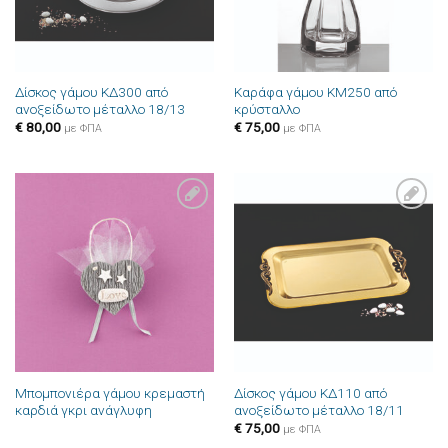
Δίσκος γάμου ΚΔ300 από
Καράφα γάμου ΚΜ250 από
ανοξείδωτο μέταλλο 18/13
κρύσταλλο
€
80,00
€
75,00
με ΦΠΑ
με ΦΠΑ
Πρόσθήκη
Πρόσθήκη
στην λίστα
στην λίστα
επιθυμιών
επιθυμιών
Μπομπονιέρα γάμου κρεμαστή
Δίσκος γάμου ΚΔ110 από
καρδιά γκρι ανάγλυφη
ανοξείδωτο μέταλλο 18/11
€
75,00
με ΦΠΑ