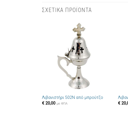
ΣΧΕΤΙΚΑ ΠΡΟΪΟΝΤΑ
Πρόσθήκη
στην λίστα
επιθυμιών
+
+
Λιβανιστήρι 502N από μπρούτζο
Λιβα
€
20,00
€
20,
με ΦΠΑ
+
+