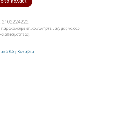
 στο καλάθι
: 2102224222
 παρακαλούμε επικοινωνήστε μαζί μας να σας
 διαθεσιμότητας.
τικά Είδη
,
Καντήλια