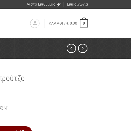
Λίστα Επιθυμίας
Επικοινωνία
0
ΚΑΛΑΘΙ /
€
0,00
προύτζο
83N”
σότητα