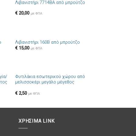
Λιβανιστήρι 7714BA από μπρούτζο
ήκη
Πρόσθήκη
στα
στην λίστα
€
20,00
ιών
επιθυμιών
με ΦΠΑ
+
ο
Λιβανιστήρι 160B από μπρούτζο
ήκη
Πρόσθήκη
€
15,00
με ΦΠΑ
στα
στην λίστα
ιών
επιθυμιών
+
γία/
Φυτιλάκια εσωτερικού χώρου από
ήκη
Πρόσθήκη
ατος
μελισσοκέρι μεγάλο μέγεθος
στα
στην λίστα
ιών
επιθυμιών
€
2,50
με ΦΠΑ
ΧΡΗΣΙΜΑ LINK