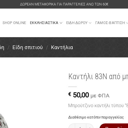
ΔΩΡΕΑΝ ΜΕΤΑΦΟΡΙΚΑ ΓΙΑ ΠΑΡΑΓΓΕΛΙΕΣ ΑΝΩ ΤΩΝ 60€
SHOP ONLINE
ΕΚΚΛΗΣΙΑΣΤΙΚΑ
ΕΙΔΗ ΔΩΡΟΥ
ΓΑΜΟΣ-ΒΑΠΤΙΣΗ
δη
/
Είδη σπιτιού
/
Καντήλια
Καντήλι 83N από μ
Πρόσθήκη
στην
€
50,00
με ΦΠΑ
λίστα
επιθυμιών
Μπρούτζινο καντήλι τύπου “
Διαθέσιμο κατόπιν παραγγελίας
Καντήλι 83N από μπρούτζο πο