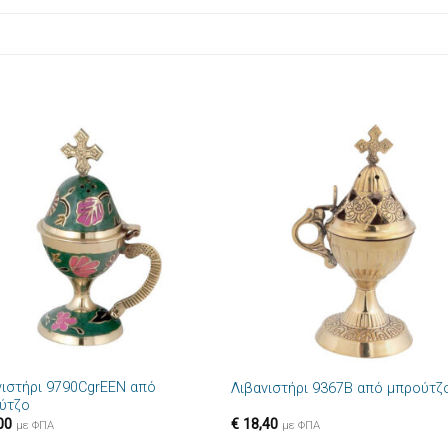
Πρόσθήκη
Πρόσθ
στην λίστα
στην λί
επιθυμιών
επιθυμ
+
νιστήρι 9790CgrEEN από
Λιβανιστήρι 9367B από μπρούτζ
ύτζο
00
€
18,40
με ΦΠΑ
με ΦΠΑ