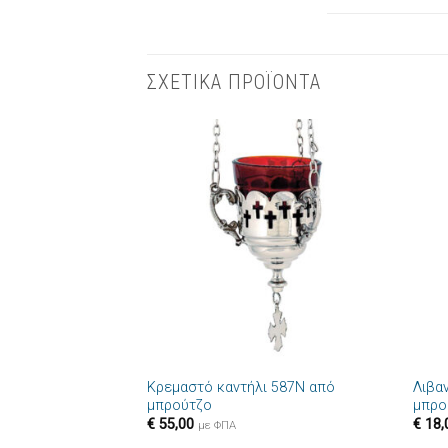
ΣΧΕΤΙΚΑ ΠΡΟΪΟΝΤΑ
Πρόσθήκη
στην λίστα
επιθυμιών
+
+
Κρεμαστό καντήλι 587N από
Λιβα
μπρούτζο
μπρο
€
55,00
€
18,
με ΦΠΑ