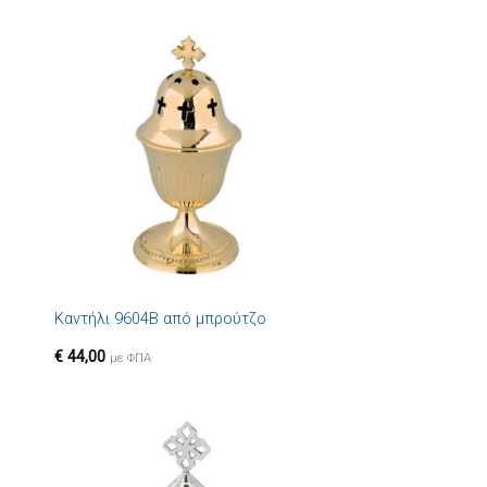
ήκη
Πρόσθήκη
στα
στην λίστα
ιών
επιθυμιών
+
Καντήλι 9604B από μπρούτζο
€
44,00
με ΦΠΑ
ήκη
Πρόσθήκη
στα
στην λίστα