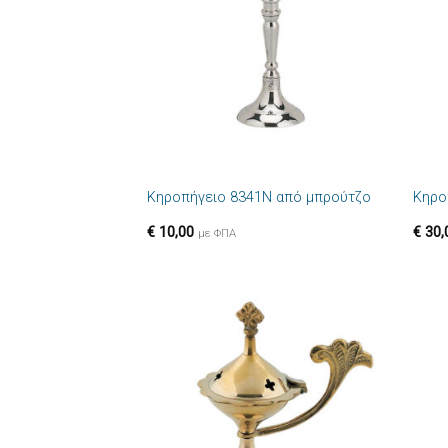
επιθυμιών
+
+
Κηροπήγειο 8341N από μπρούτζο
Κηρο
€
10,00
€
30,
με ΦΠΑ
Πρόσθήκη
στην λίστα
επιθυμιών