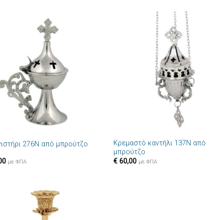
Πρόσθήκη
Πρόσθ
στην λίστα
στην λί
επιθυμιών
επιθυμ
+
Κρεμαστό καντήλι 137N από
νιστήρι 276N από μπρούτζο
μπρούτζο
00
€
60,00
με ΦΠΑ
με ΦΠΑ
Πρόσθήκη
Πρόσθ
στην λίστα
στην λί