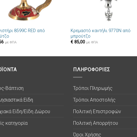
+
νιστήρι 8599C RED από
Κρεμαστό καντήλι 9770N από
ύτζο
μπρούτζο
56
€
85,00
με ΦΠΑ
με ΦΠΑ
ΟΪΟΝΤΑ
ΠΛΗΡΟΦΟΡΙΕΣ
ος-Βάπτιση
Τρόποι Πληρωμής
ησιαστικά Είδη
Τρόποι Αποστολής
χιακά Είδη/Είδη Δώρου
Πολιτική Επιστροφών
ίς κατηγορία
Πολιτική Απορρήτου
Όροι Χρήσης