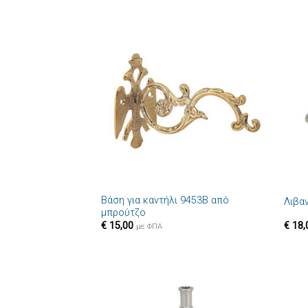
Πρόσθήκη
στην λίστα
επιθυμιών
+
+
Βάση για καντήλι 9453B από
Λιβα
μπρούτζο
€
15,00
€
18,
με ΦΠΑ
Πρόσθήκη
στην λίστα