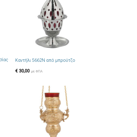
ιών
επιθυμιών
+
σίας
Καντήλι 5662N από μπρούτζο
€
30,00
με ΦΠΑ
ήκη
Πρόσθήκη
στα
στην λίστα
ιών
επιθυμιών