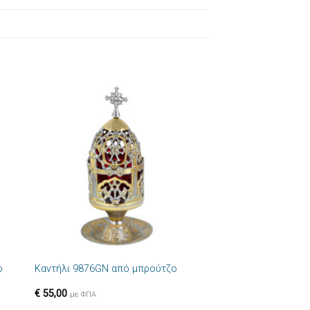
ήκη
Πρόσθήκη
στα
στην λίστα
ιών
επιθυμιών
+
ο
Καντήλι 9876GN από μπρούτζο
€
55,00
με ΦΠΑ