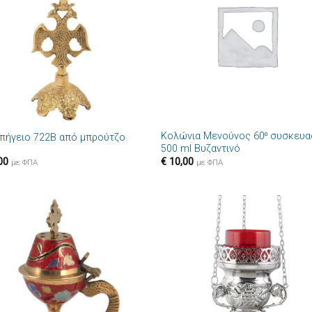
επιθυμιών
επιθυμ
+
Κολώνια Μενούνος 60⁰ συσκευα
πήγειο 722B από μπρούτζο
500 ml Βυζαντινό
00
€
10,00
με ΦΠΑ
με ΦΠΑ
Πρόσθήκη
Πρόσθ
στην λίστα
στην λί
επιθυμιών
επιθυμ