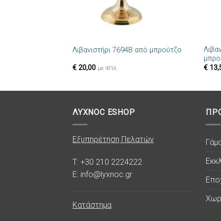
+
+
Λιβα
Λιβανιστήρι 7694B από μπρούτζο
μπρο
€
20,00
€
13,
με ΦΠΑ
ΛΥΧΝΟC ESHOP
ΠΡ
Εξυπηρέτηση Πελατών
Γάμ
Εκκλ
T: +30 210 2224222
E: info@lyxnoc.gr
Επο
Χωρ
Κατάστημα