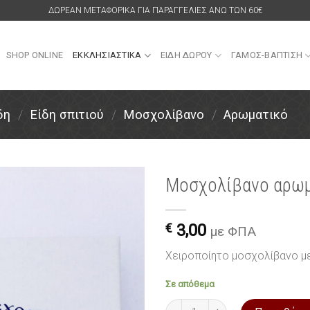
ΔΩΡΕΑΝ ΜΕΤΑΦΟΡΙΚΑ ΓΙΑ ΠΑΡΑΓΓΕΛΙΕΣ ΑΝΩ ΤΩΝ 60€
SHOP ONLINE
ΕΚΚΛΗΣΙΑΣΤΙΚΑ
ΕΙΔΗ ΔΩΡΟΥ
ΓΑΜΟΣ-ΒΑΠΤΙΣΗ
δη
/
Είδη σπιτιού
/
Μοσχολίβανο
/
Αρωματικό
Μοσχολίβανο αρωμ
Πρόσθήκη
στην
€
3,00
με ΦΠΑ
λίστα
επιθυμιών
Χειροποίητο μοσχολίβανο με
Σε απόθεμα
Μοσχολίβανο αρωματικό 50 gr