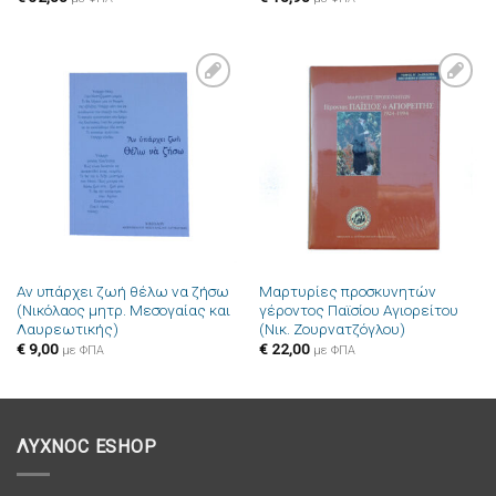
Πρόσθήκη
Πρόσθήκη
στην λίστα
στην λίστα
επιθυμιών
επιθυμιών
Αν υπάρχει ζωή θέλω να ζήσω
Μαρτυρίες προσκυνητών
(Νικόλαος μητρ. Μεσογαίας και
γέροντος Παϊσίου Αγιορείτου
Λαυρεωτικής)
(Νικ. Ζουρνατζόγλου)
€
9,00
€
22,00
με ΦΠΑ
με ΦΠΑ
ΛΥΧΝΟC ESHOP