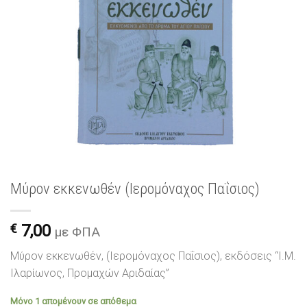
Μύρον εκκενωθέν (Ιερομόναχος Παΐσιος)
€
7,00
με ΦΠΑ
Μύρον εκκενωθέν, (Ιερομόναχος Παΐσιος), εκδόσεις “Ι.Μ.
Ιλαρίωνος, Προμαχών Αριδαίας”
Μόνο 1 απομένουν σε απόθεμα