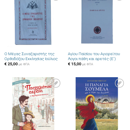
Πρόσθήκη
Πρόσθήκη
στην λίστα
στην λίστα
επιθυμιών
επιθυμιών
Ο Μέγας Συναξαριστής της
Αγίου Παϊσίου του Αγιορείτου
Ορθοδόξου Εκκλησίας Ιούλιος
Λογοι πάθη και αρετές (Ε’)
€
25,00
€
15,00
με ΦΠΑ
με ΦΠΑ
Πρόσθήκη
Πρόσθήκη
στην λίστα
στην λίστα
επιθυμιών
επιθυμιών