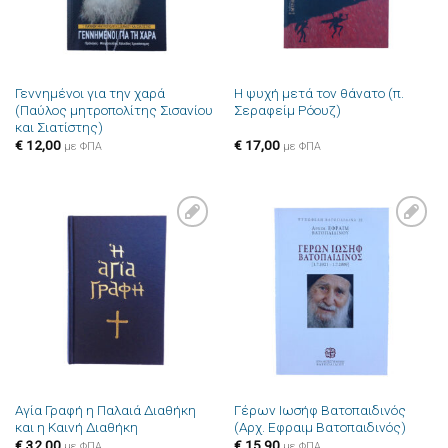
Γεννημένοι για την χαρά
Η ψυχή μετά τον θάνατο (π.
(Παύλος μητροπολίτης Σισανίου
Σεραφείμ Ρόουζ)
και Σιατίστης)
€
12,00
€
17,00
με ΦΠΑ
με ΦΠΑ
Πρόσθήκη
Πρόσθήκη
στην λίστα
στην λίστα
επιθυμιών
επιθυμιών
Αγία Γραφή η Παλαιά Διαθήκη
Γέρων Ιωσήφ Βατοπαιδινός
και η Καινή Διαθήκη
(Αρχ. Εφραιμ Βατοπαιδινός)
€
32,00
€
15,90
με ΦΠΑ
με ΦΠΑ