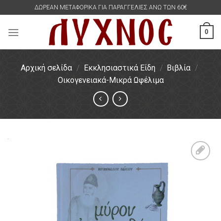
Skip
ΔΩΡΕΑΝ ΜΕΤΑΦΟΡΙΚΑ ΓΙΑ ΠΑΡΑΓΓΕΛΙΕΣ ΑΝΩ ΤΩΝ 60€
to
content
0
Αρχική σελίδα
/
Εκκλησιαστικά Είδη
/
Βιβλία
/
Οικογενειακά-Μικρά Ωφέλιμα
Πρόσθήκη
στην
λίστα
επιθυμιών