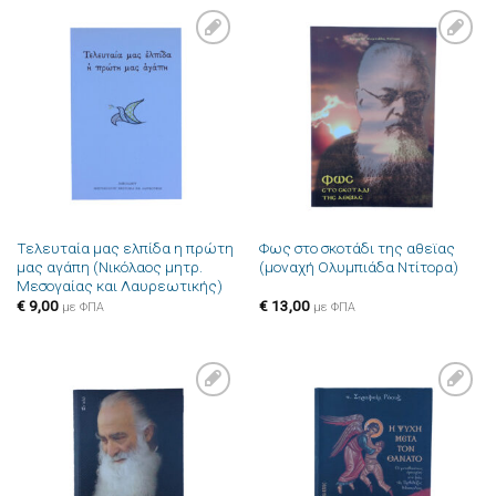
Πρόσθήκη
Πρόσθήκη
στην λίστα
στην λίστα
επιθυμιών
επιθυμιών
Τελευταία μας ελπίδα η πρώτη
Φως στο σκοτάδι της αθεϊας
μας αγάπη (Νικόλαος μητρ.
(μοναχή Ολυμπιάδα Ντίτορα)
Μεσογαίας και Λαυρεωτικής)
€
9,00
€
13,00
με ΦΠΑ
με ΦΠΑ
Πρόσθήκη
Πρόσθήκη
στην λίστα
στην λίστα
επιθυμιών
επιθυμιών