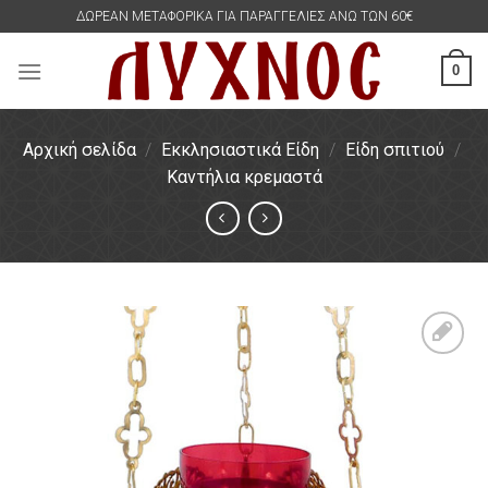
Skip
ΔΩΡΕΑΝ ΜΕΤΑΦΟΡΙΚΑ ΓΙΑ ΠΑΡΑΓΓΕΛΙΕΣ ΑΝΩ ΤΩΝ 60€
to
content
0
Αρχική σελίδα
/
Εκκλησιαστικά Είδη
/
Είδη σπιτιού
/
Καντήλια κρεμαστά
Πρόσθήκη
στην
λίστα
επιθυμιών