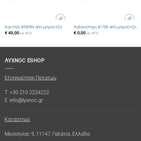
Καντήλι 8589N από μπρούτζο
Λιβανιστήρι 815B από μπρούτζο
Πρόσθήκη
Πρόσθήκη
€
43,00
€
0,00
στην λίστα
στην λίστα
με ΦΠΑ
με ΦΠΑ
επιθυμιών
επιθυμιών
ΛΥΧΝΟC ESHOP
Εξυπηρέτηση Πελατών
T: +30 210 2224222
E: info@lyxnoc.gr
Κατάστημα
Μεσσηνίας 9, 11147, Γαλάτσι, Ελλάδα