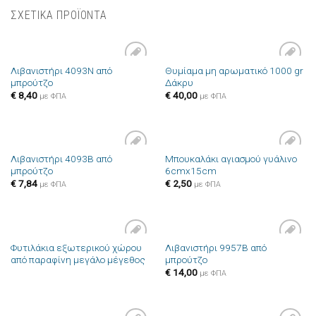
ΣΧΕΤΙΚΑ ΠΡΟΪΟΝΤΑ
Λιβανιστήρι 4093N από
Θυμίαμα μη αρωματικό 1000 gr
Πρόσθήκη
Πρόσθήκη
μπρούτζο
Δάκρυ
στην λίστα
στην λίστα
επιθυμιών
επιθυμιών
€
8,40
€
40,00
με ΦΠΑ
με ΦΠΑ
Λιβανιστήρι 4093B από
Μπουκαλάκι αγιασμού γυάλινο
Πρόσθήκη
Πρόσθήκη
μπρούτζο
6cmx15cm
στην λίστα
στην λίστα
επιθυμιών
επιθυμιών
€
7,84
€
2,50
με ΦΠΑ
με ΦΠΑ
Φυτιλάκια εξωτερικού χώρου
Λιβανιστήρι 9957B από
Πρόσθήκη
Πρόσθήκη
από παραφίνη μεγάλο μέγεθος
μπρούτζο
στην λίστα
στην λίστα
επιθυμιών
επιθυμιών
€
14,00
με ΦΠΑ