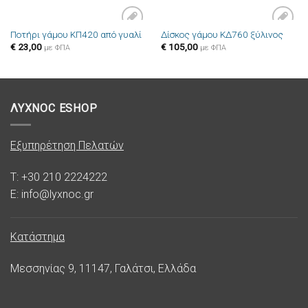
Ποτήρι γάμου ΚΠ420 από γυαλί
Δίσκος γάμου ΚΔ760 ξύλινος
Πρόσθήκη
Πρόσθήκη
€
23,00
€
105,00
στην λίστα
στην λίστα
με ΦΠΑ
με ΦΠΑ
επιθυμιών
επιθυμιών
ΛΥΧΝΟC ESHOP
Εξυπηρέτηση Πελατών
T: +30 210 2224222
E: info@lyxnoc.gr
Κατάστημα
Μεσσηνίας 9, 11147, Γαλάτσι, Ελλάδα