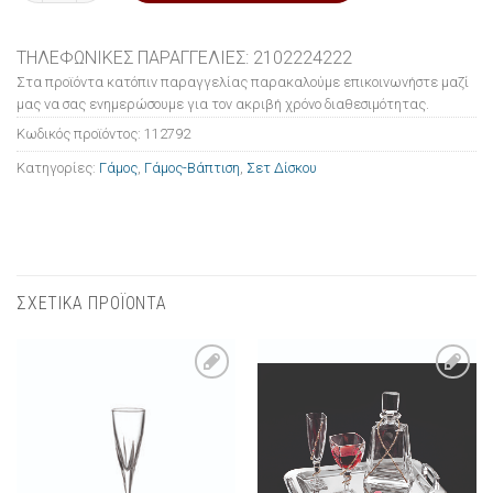
ΤΗΛΕΦΩΝΙΚΕΣ ΠΑΡΑΓΓΕΛΙΕΣ: 2102224222
Στα προϊόντα κατόπιν παραγγελίας παρακαλούμε επικοινωνήστε μαζί
μας να σας ενημερώσουμε για τον ακριβή χρόνο διαθεσιμότητας.
Κωδικός προϊόντος:
112792
Κατηγορίες:
Γάμος
,
Γάμος-Βάπτιση
,
Σετ Δίσκου
ΣΧΕΤΙΚΑ ΠΡΟΪΟΝΤΑ
Πρόσθήκη
Πρόσθήκη
στην λίστα
στην λίστα
επιθυμιών
επιθυμιών