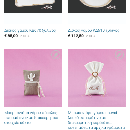
Δίσκος γάμου ΚΔ670 ξύλινος
Δίσκος γάμου ΚΔ610 ξύλινος
€
85,00
€
112,50
με ΦΠΑ
με ΦΠΑ
Πρόσθήκη
Πρόσθήκη
στην λίστα
στην λίστα
επιθυμιών
επιθυμιών
Μπομπονιέρα γάμου φάκελος
Μπομπονιέρα γάμου πουγκί
υφασμάτινος με διακοσμητικό
λευκό υφασμάτινο με
στοιχείο κάκτο
διακοσμητική καρδιά και
κεντημένα τα αρχικά γράμματα