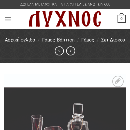
Skip
ΔΩΡΕΑΝ ΜΕΤΑΦΟΡΙΚΑ ΓΙΑ ΠΑΡΑΓΓΕΛΙΕΣ ΑΝΩ ΤΩΝ 60€
to
content
0
Αρχική σελίδα
/
Γάμος-Βάπτιση
/
Γάμος
/
Σετ Δίσκου
Πρόσθήκη
στην
λίστα
επιθυμιών