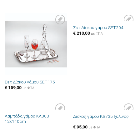
Σετ Δίσκου γάμου SET204
Πρόσθήκη
Πρόσθήκη
€
210,00
στην λίστα
στην λίστα
με ΦΠΑ
επιθυμιών
επιθυμιών
Σετ Δίσκου γάμου SET175
€
159,00
με ΦΠΑ
Λαμπάδα γάμου ΚΛ003
Δίσκος γάμου ΚΔ735 ξύλινος
Πρόσθήκη
Πρόσθήκη
12x140cm
στην λίστα
στην λίστα
επιθυμιών
επιθυμιών
€
95,00
με ΦΠΑ