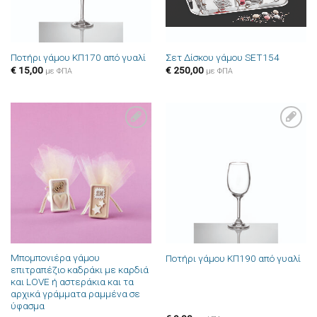
Ποτήρι γάμου ΚΠ170 από γυαλί
Σετ Δίσκου γάμου SET154
€
15,00
€
250,00
με ΦΠΑ
με ΦΠΑ
Πρόσθήκη
Πρόσθήκη
στην λίστα
στην λίστα
επιθυμιών
επιθυμιών
Μπομπονιέρα γάμου
Ποτήρι γάμου ΚΠ190 από γυαλί
επιτραπέζιο καδράκι με καρδιά
και LOVE ή αστεράκια και τα
αρχικά γράμματα ραμμένα σε
ύφασμα