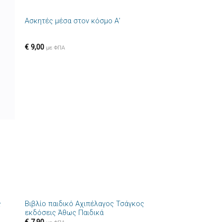
+
Ασκητές μέσα στον κόσμο Α’
ήκη
Πρόσθήκη
στα
στην λίστα
ιών
επιθυμιών
€
9,00
με ΦΠΑ
+
ς
Βιβλίο παιδικό Αχιπέλαγος Τσάγκος
ήκη
Πρόσθήκη
εκδόσεις Άθως Παιδικά
στα
στην λίστα