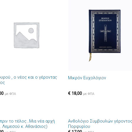
Πρόσθήκη
Πρόσθ
στην λίστα
στην λί
επιθυμιών
επιθυμ
+
υρού , ο νέος και ο γέροντας
Μικρόν Ευχολόγιον
ιος
00
€
18,00
με ΦΠΑ
με ΦΠΑ
+
 πριν το τέλος…Μια νέα αρχή
Ανθολόγιο Συμβουλών γέροντο
Πρόσθήκη
Πρόσθ
ρ. Λεμεσού κ. Αθανάσιος)
Πορφυρίου
στην λίστα
στην λί