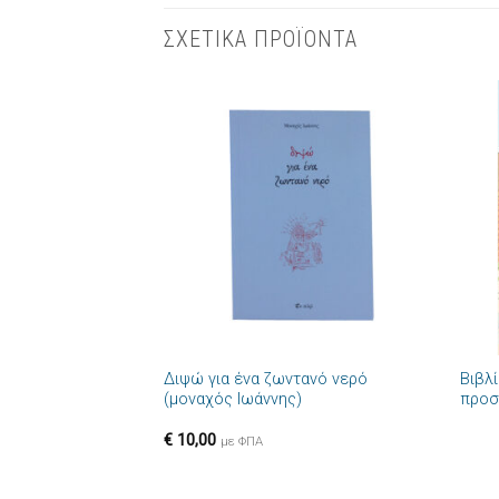
ΣΧΕΤΙΚΑ ΠΡΟΪΟΝΤΑ
Πρόσθήκη
στην λίστα
επιθυμιών
+
+
Διψώ για ένα ζωντανό νερό
Βιβλί
(μοναχός Ιωάννης)
προσ
€
10,00
με ΦΠΑ