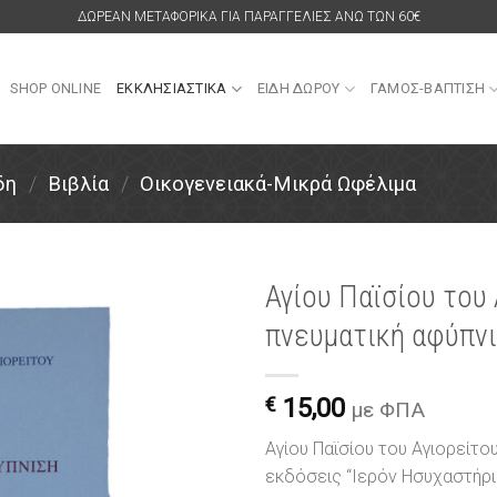
ΔΩΡΕΑΝ ΜΕΤΑΦΟΡΙΚΑ ΓΙΑ ΠΑΡΑΓΓΕΛΙΕΣ ΑΝΩ ΤΩΝ 60€
SHOP ONLINE
ΕΚΚΛΗΣΙΑΣΤΙΚΑ
ΕΙΔΗ ΔΩΡΟΥ
ΓΑΜΟΣ-ΒΑΠΤΙΣΗ
δη
/
Βιβλία
/
Οικογενειακά-Μικρά Ωφέλιμα
Αγίου Παϊσίου του
πνευματική αφύπνισ
Πρόσθήκη
στην
λίστα
€
15,00
επιθυμιών
με ΦΠΑ
Αγίου Παϊσίου του Αγιορείτου
εκδόσεις “Ιερόν Ησυχαστήρι