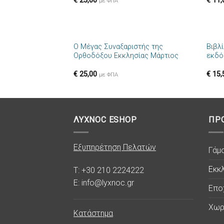
€
25,00
€
11,
επιθυμιών
με ΦΠΑ
+
+
Ο Μέγας Συναξαριστής της
Βιβλί
Πρόσθήκη
Ορθοδόξου Εκκλησίας Μάρτιος
εκδό
στην λίστα
επιθυμιών
€
25,00
€
15,
με ΦΠΑ
ΛΥΧΝΟC ESHOP
ΠΡ
Εξυπηρέτηση Πελατών
Γάμ
Εκκλ
T: +30 210 2224222
E: info@lyxnoc.gr
Επο
Χωρ
Κατάστημα