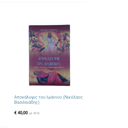
ήκη
Πρόσθήκη
στα
στην λίστα
ιών
επιθυμιών
+
ν
Αποκάλυψις του Ιωάννου (Νικόλαος
Βασιλειάδης)
€
40,00
με ΦΠΑ