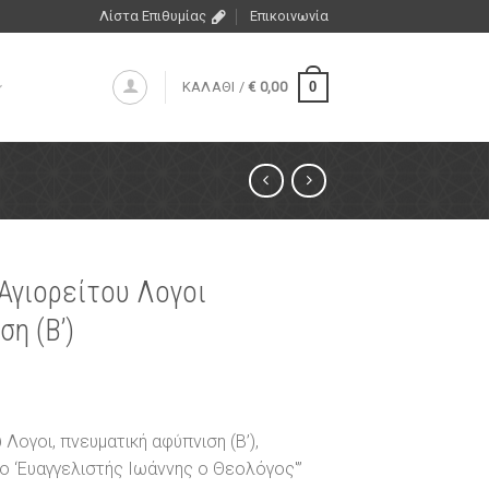
Λίστα Επιθυμίας
Επικοινωνία
0
ΚΑΛΑΘΙ /
€
0,00
 Αγιορείτου Λογοι
η (Β’)
 Λογοι, πνευματική αφύπνιση (Β’),
ο ‘Ευαγγελιστής Ιωάννης ο Θεολόγος'”