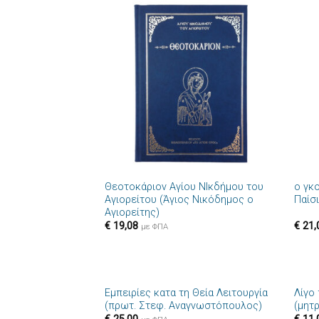
Πρόσθήκη
στην λίστα
επιθυμιών
+
+
Θεοτοκάριον Αγίου ΝΙκδήμου του
ο γκο
Αγιορείτου (Άγιος Νικόδημος ο
Παίσ
Αγιορείτης)
€
19,08
€
21,
με ΦΠΑ
+
+
Εμπειρίες κατα τη Θεία Λειτουργία
Λίγο
Πρόσθήκη
(πρωτ. Στεφ. Αναγνωστόπουλος)
(μητ
στην λίστα