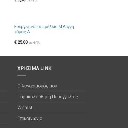
€
7,90
ιών
επιθυμιών
με ΦΠΑ
+
Ευεργετινός επιμέλεια Μ.Λαγγή
ήκη
Πρόσθήκη
τόμος Δ
στα
στην λίστα
ιών
επιθυμιών
€
25,00
με ΦΠΑ
ΧΡΗΣΙΜΑ LINK
Ο λογαριασμός μου
Παρακολούθηση Παραγγελίας
Wishlist
Επικοινωνία