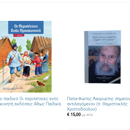
Πρόσθήκη
Πρόσθ
στην λίστα
στην λί
επιθυμιών
επιθυμ
+
ο παιδικό Οι περιπέτειες ενός
Παπα-Φώτης Λαυριώτης σημείο
κυνητή εκδόσεις Άθως Παιδικά
αντιλεγόμενον (π. Θεμιστοκλής
Χριστοδούλου)
€
15,00
με ΦΠΑ