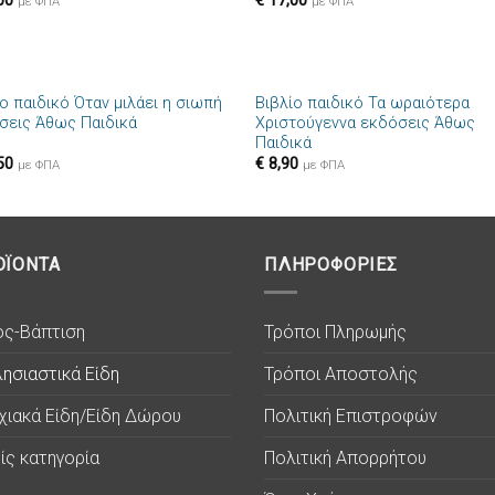
00
€
17,00
επιθυμιών
επιθυμ
με ΦΠΑ
με ΦΠΑ
+
ο παιδικό Όταν μιλάει η σιωπή
Βιβλίο παιδικό Τα ωραιότερα
Πρόσθήκη
Πρόσθ
σεις Άθως Παιδικά
Χριστούγεννα εκδόσεις Άθως
στην λίστα
στην λί
Παιδικά
επιθυμιών
επιθυμ
50
€
8,90
με ΦΠΑ
με ΦΠΑ
ΟΪΟΝΤΑ
ΠΛΗΡΟΦΟΡΙΕΣ
ος-Βάπτιση
Τρόποι Πληρωμής
ησιαστικά Είδη
Τρόποι Αποστολής
χιακά Είδη/Είδη Δώρου
Πολιτική Επιστροφών
ίς κατηγορία
Πολιτική Απορρήτου