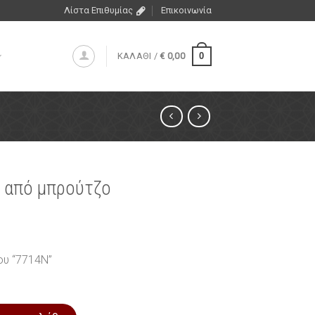
Λίστα Επιθυμίας
Επικοινωνία
0
ΚΑΛΑΘΙ /
€
0,00
 από μπρούτζο
ου “7714N”
τζο ποσότητα