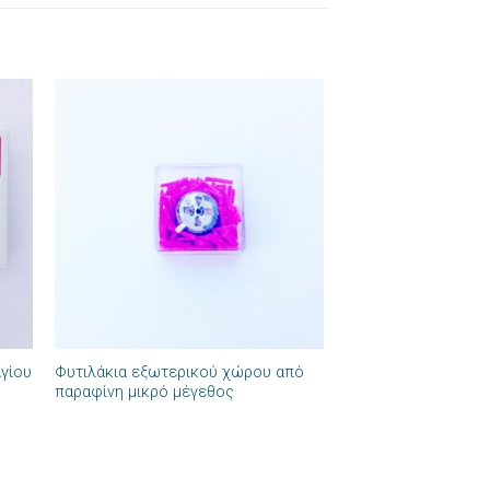
ήκη
Πρόσθήκη
στα
στην λίστα
ιών
επιθυμιών
+
γίου
Φυτιλάκια εξωτερικού χώρου από
παραφίνη μικρό μέγεθος
+