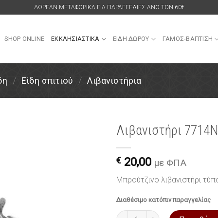
ΔΩΡΕΑΝ ΜΕΤΑΦΟΡΙΚΑ ΓΙΑ ΠΑΡΑΓΓΕΛΙΕΣ ΑΝΩ ΤΩΝ 60€
SHOP ONLINE
ΕΚΚΛΗΣΙΑΣΤΙΚΑ
ΕΙΔΗ ΔΩΡΟΥ
ΓΑΜΟΣ-ΒΑΠΤΙΣΗ
δη
/
Είδη σπιτιού
/
Λιβανιστήρια
Λιβανιστήρι 7714N
Πρόσθήκη
στην
€
20,00
με ΦΠΑ
λίστα
επιθυμιών
Μπρούτζινο λιβανιστήρι τύπ
Διαθέσιμο κατόπιν παραγγελίας
Λιβανιστήρι 7714N από μπρού