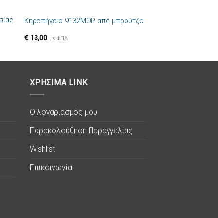
+
σίας
Κηροπήγειο 9132MOP από μπρούτζο
ήκη
Πρόσθήκη
στα
στην λίστα
€
13,00
ιών
επιθυμιών
με ΦΠΑ
ΧΡΗΣΙΜΑ LINK
Ο λογαριασμός μου
Παρακολούθηση Παραγγελίας
Wishlist
Επικοινωνία