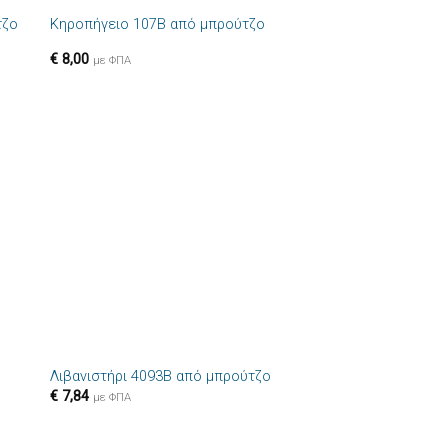
τζο
Κηροπήγειο 107B από μπρούτζο
ήκη
Πρόσθήκη
στα
στην λίστα
€
8,00
ιών
επιθυμιών
με ΦΠΑ
+
Λιβανιστήρι 4093B από μπρούτζο
ήκη
Πρόσθήκη
€
7,84
με ΦΠΑ
στα
στην λίστα
ιών
επιθυμιών