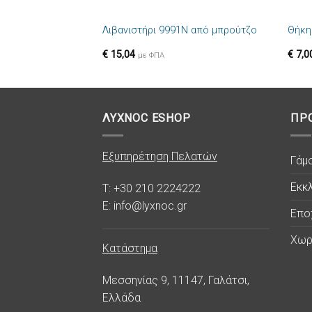
+
+
Λιβανιστήρι 9991N από μπρούτζο
Θήκη
Πρόσθήκη
στην λίστα
€
15,04
€
7,0
επιθυμιών
με ΦΠΑ
ΛΥΧΝΟC ESHOP
ΠΡ
Εξυπηρέτηση Πελατών
Γάμ
Εκκλ
T: +30 210 2224222
E: info@lyxnoc.gr
Επο
Χωρ
Κατάστημα
Μεσσηνίας 9, 11147, Γαλάτσι,
Ελλάδα