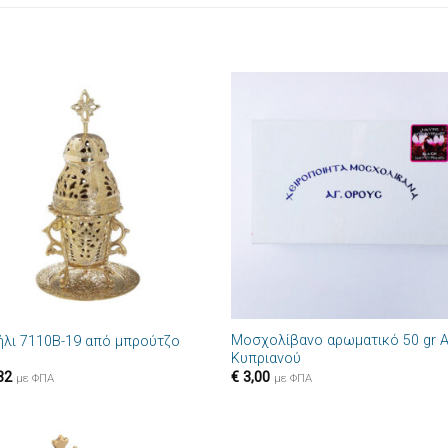
Πρόσθήκη
Πρόσθ
στην λίστα
στην λί
επιθυμιών
επιθυμ
+
Μοσχολίβανο αρωματικό 50 gr Α
ήλι 7110B-19 από μπρούτζο
Κυπριανού
32
€
3,00
με ΦΠΑ
με ΦΠΑ
+