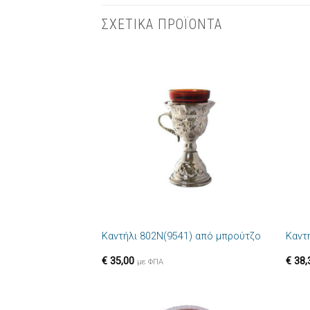
ΣΧΕΤΙΚΑ ΠΡΟΪΟΝΤΑ
Πρόσθήκη
στην λίστα
επιθυμιών
+
+
Καντήλι 802N(9541) από μπρούτζο
Καντ
€
35,00
€
38,
με ΦΠΑ