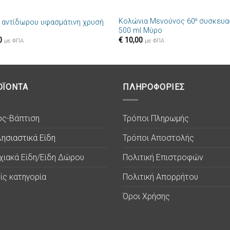
+
Κολώνια Μενούνος 60⁰ συσκευα
 αντίδωρου υφασμάτινη χρυσή
Πρόσθήκη
Πρόσθ
500 ml Μύρο
στην λίστα
στην λί
0
€
10,00
επιθυμιών
επιθυμ
με ΦΠΑ
με ΦΠΑ
ΟΪΟΝΤΑ
ΠΛΗΡΟΦΟΡΙΕΣ
ος-Βάπτιση
Τρόποι Πληρωμής
ησιαστικά Είδη
Τρόποι Αποστολής
χιακά Είδη/Είδη Δώρου
Πολιτική Επιστροφών
ίς κατηγορία
Πολιτική Απορρήτου
Όροι Χρήσης