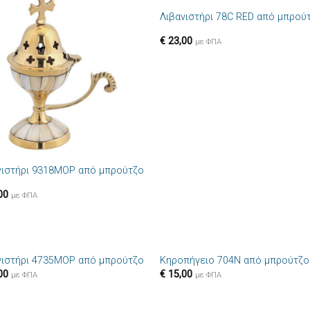
Λιβανιστήρι 78C RED από μπρού
Πρόσθήκη
Πρόσθ
στην λίστα
στην λί
€
23,00
επιθυμιών
επιθυμ
με ΦΠΑ
νιστήρι 9318MOP από μπρούτζο
00
με ΦΠΑ
+
νιστήρι 4735MOP από μπρούτζο
Κηροπήγειο 704N από μπρούτζο
Πρόσθήκη
Πρόσθ
00
€
15,00
με ΦΠΑ
με ΦΠΑ
στην λίστα
στην λί
επιθυμιών
επιθυμ