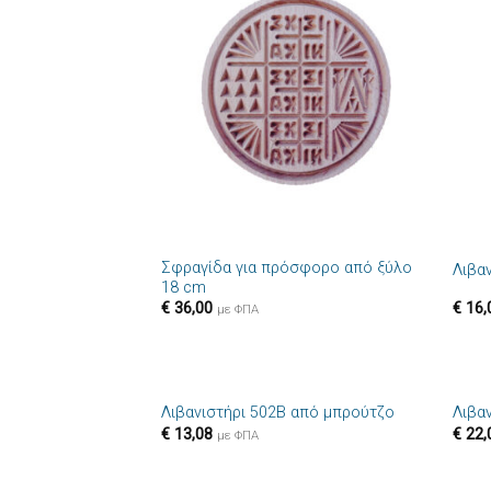
Πρόσθήκη
στην λίστα
επιθυμιών
+
+
Σφραγίδα για πρόσφορο από ξύλο
Λιβα
18 cm
€
36,00
€
16,
με ΦΠΑ
+
+
Λιβανιστήρι 502B από μπρούτζο
Λιβα
Πρόσθήκη
€
13,08
€
22,
με ΦΠΑ
στην λίστα
επιθυμιών