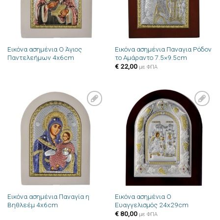
Εικόνα ασημένια Ο Άγιος
Εικόνα ασημένια Παναγια Ρόδον
Παντελεήμων 4x6cm
το Αμάραντο 7.5×9.5cm
€
22,00
με ΦΠΑ
Πρόσθήκη
Πρόσθήκη
στην λίστα
στην λίστα
επιθυμιών
επιθυμιών
Εικόνα ασημένια Παναγία η
Εικόνα ασημένια Ο
Βηθλεέμ 4x6cm
Ευαγγελισμός 24x29cm
€
80,00
με ΦΠΑ