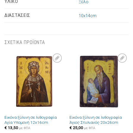
ΥΛΙΚΟ
Ξύλο
ΔΙΑΣΤΑΣΕΙΣ
10x14cm
ΣΧΕΤΙΚΑ ΠΡΟΪΟΝΤΑ
Πρόσθήκη
Πρόσθήκη
στην λίστα
στην λίστα
επιθυμιών
επιθυμιών
Εικόνα ξύλινη σε λιθογραφία
Εικόνα ξύλινη σε λιθογραφία
Αγία Υπομονή 12x16cm
Άγιος Στυλιανός 20x26cm
€
13,50
€
25,00
με ΦΠΑ
με ΦΠΑ