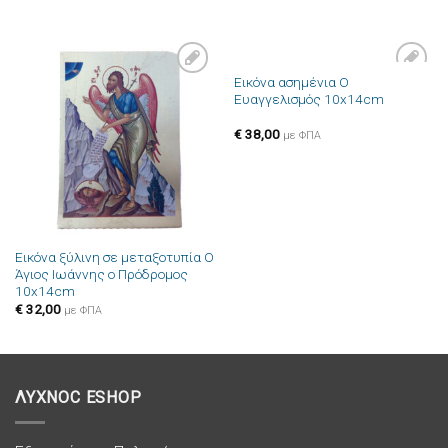
Εικόνα ασημένια Ο
Πρόσθήκη
Πρόσθήκη
Ευαγγελισμός 10x14cm
στην λίστα
στην λίστα
επιθυμιών
επιθυμιών
€
38,00
με ΦΠΑ
Εικόνα ξύλινη σε μεταξοτυπία Ο
Άγιος Ιωάννης ο Πρόδρομος
10x14cm
€
32,00
με ΦΠΑ
ΛΥΧΝΟC ESHOP