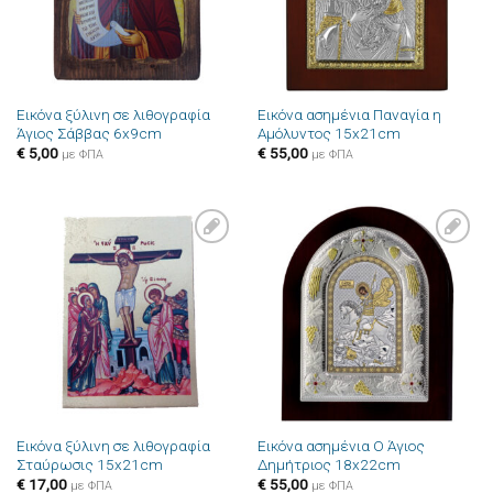
Εικόνα ξύλινη σε λιθογραφία
Εικόνα ασημένια Παναγία η
Άγιος Σάββας 6x9cm
Αμόλυντος 15x21cm
€
5,00
€
55,00
με ΦΠΑ
με ΦΠΑ
Πρόσθήκη
Πρόσθήκη
στην λίστα
στην λίστα
επιθυμιών
επιθυμιών
Εικόνα ξύλινη σε λιθογραφία
Εικόνα ασημένια Ο Άγιος
Σταύρωσις 15x21cm
Δημήτριος 18x22cm
€
17,00
€
55,00
με ΦΠΑ
με ΦΠΑ