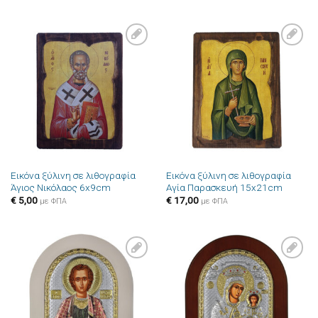
Πρόσθήκη
Πρόσθήκη
στην λίστα
στην λίστα
επιθυμιών
επιθυμιών
Εικόνα ξύλινη σε λιθογραφία
Εικόνα ξύλινη σε λιθογραφία
Άγιος Νικόλαος 6x9cm
Αγία Παρασκευή 15x21cm
€
5,00
€
17,00
με ΦΠΑ
με ΦΠΑ
Πρόσθήκη
Πρόσθήκη
στην λίστα
στην λίστα
επιθυμιών
επιθυμιών