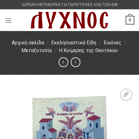
Skip
ΔΩΡΕΑΝ ΜΕΤΑΦΟΡΙΚΑ ΓΙΑ ΠΑΡΑΓΓΕΛΙΕΣ ΑΝΩ ΤΩΝ 60€
to
content
0
Αρχική σελίδα
/
Εκκλησιαστικά Είδη
/
Εικόνες
/
Μεταξοτυπία
/
Η Κοίμησης της Θεοτόκου
Πρόσθήκη
στην
λίστα
επιθυμιών