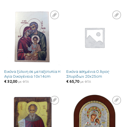
Πρόσθήκη
Πρόσθήκη
στην λίστα
στην λίστα
επιθυμιών
επιθυμιών
Εικόνα ξύλινη σε μεταξοτυπία Η
Εικόνα ασημένια Ο Άγιος
Αγία Οικογένεια 10x14cm
Σπυρίδων 20x25cm
€
32,00
€
65,70
με ΦΠΑ
με ΦΠΑ
Πρόσθήκη
Πρόσθήκη
στην λίστα
στην λίστα
επιθυμιών
επιθυμιών