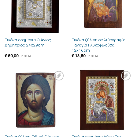
Εικόνα ασημένια Ο Άγιος
Εικόνα ξύλινη σε λιθογραφία
Δημήτριος 24x29cm
Παναγία Γλυκοφιλούσα
12x16cm
€
80,00
€
13,50
με ΦΠΑ
με ΦΠΑ
Πρόσθήκη
Πρόσθήκη
στην λίστα
στην λίστα
επιθυμιών
επιθυμιών
Εικόνα ξύλινη Ειδικά Θέματα
Εικόνα ασημένια Άξιον Εστί