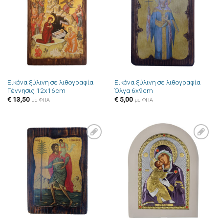
στην λίστα
στην λίστα
επιθυμιών
επιθυμιών
Εικόνα ξύλινη σε λιθογραφία
Εικόνα ξύλινη σε λιθογραφία
Γέννησις 12x16cm
Όλγα 6x9cm
€
13,50
€
5,00
με ΦΠΑ
με ΦΠΑ
Πρόσθήκη
Πρόσθήκη
στην λίστα
στην λίστα
επιθυμιών
επιθυμιών