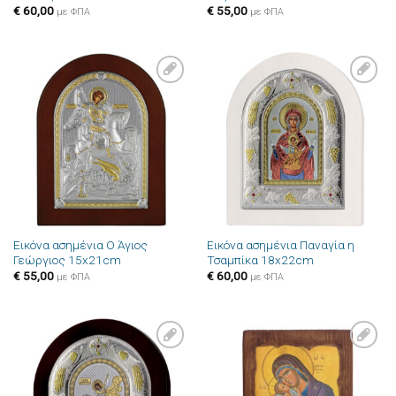
€
60,00
€
55,00
με ΦΠΑ
με ΦΠΑ
Πρόσθήκη
Πρόσθήκη
στην λίστα
στην λίστα
επιθυμιών
επιθυμιών
Εικόνα ασημένια Ο Άγιος
Εικόνα ασημένια Παναγία η
Γεώργιος 15x21cm
Τσαμπίκα 18x22cm
€
55,00
€
60,00
με ΦΠΑ
με ΦΠΑ
Πρόσθήκη
Πρόσθήκη
στην λίστα
στην λίστα
επιθυμιών
επιθυμιών