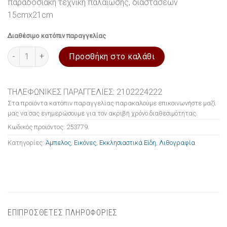
παραδοσιακή τεχνική παλαίωσης, διαστάσεων
15cmx21cm
Διαθέσιμο κατόπιν παραγγελίας
Εικόνα ξύλινη σε λιθογραφία Άμπελος 15x21cm ποσότητα
Προσθήκη στο καλάθι
ΤΗΛΕΦΩΝΙΚΕΣ ΠΑΡΑΓΓΕΛΙΕΣ: 2102224222
Στα προϊόντα κατόπιν παραγγελίας παρακαλούμε επικοινωνήστε μαζί
μας να σας ενημερώσουμε για τον ακριβή χρόνο διαθεσιμότητας.
Κωδικός προϊόντος:
253779
Κατηγορίες:
Άμπελος
,
Εικόνες
,
Εκκλησιαστικά Είδη
,
Λιθογραφία
ΕΠΙΠΡΟΣΘΕΤΕΣ ΠΛΗΡΟΦΟΡΙΕΣ