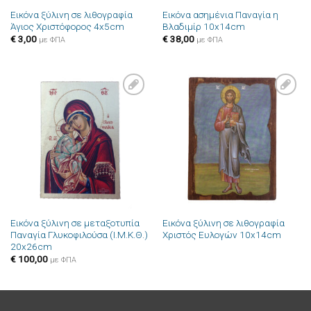
Εικόνα ξύλινη σε λιθογραφία
Εικόνα ασημένια Παναγία η
Άγιος Χριστόφορος 4x5cm
Βλαδιμίρ 10x14cm
€
3,00
€
38,00
με ΦΠΑ
με ΦΠΑ
Πρόσθήκη
Πρόσθήκη
στην λίστα
στην λίστα
επιθυμιών
επιθυμιών
Εικόνα ξύλινη σε μεταξοτυπία
Εικόνα ξύλινη σε λιθογραφία
Παναγία Γλυκοφιλούσα (Ι.Μ.Κ.Θ.)
Χριστός Ευλογών 10x14cm
20x26cm
€
100,00
με ΦΠΑ