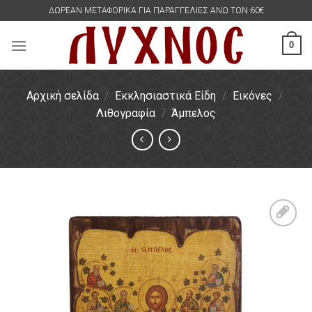
Skip
ΔΩΡΕΑΝ ΜΕΤΑΦΟΡΙΚΑ ΓΙΑ ΠΑΡΑΓΓΕΛΙΕΣ ΑΝΩ ΤΩΝ 60€
to
content
0
Αρχική σελίδα
/
Εκκλησιαστικά Είδη
/
Εικόνες
/
Λιθογραφία
/
Άμπελος
Πρόσθήκη
στην
λίστα
επιθυμιών