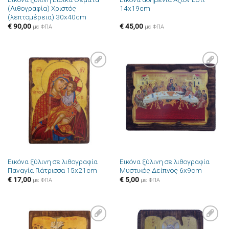
(Λιθογραφία) Χριστός
14x19cm
(λεπτομέρεια) 30x40cm
€
90,00
€
45,00
με ΦΠΑ
με ΦΠΑ
Πρόσθήκη
Πρόσθήκη
στην λίστα
στην λίστα
επιθυμιών
επιθυμιών
Εικόνα ξύλινη σε λιθογραφία
Εικόνα ξύλινη σε λιθογραφία
Παναγία Γιάτρισσα 15x21cm
Μυστικός Δείπνος 6x9cm
€
17,00
€
5,00
με ΦΠΑ
με ΦΠΑ
Πρόσθήκη
Πρόσθήκη