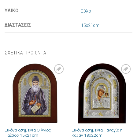
ΥΛΙΚΟ
Ξύλο
ΔΙΑΣΤΑΣΕΙΣ
15x21cm
ΣΧΕΤΙΚΑ ΠΡΟΪΟΝΤΑ
Πρόσθήκη
Πρόσθήκη
στην λίστα
στην λίστα
επιθυμιών
επιθυμιών
Εικόνα ασημένια Ο Άγιος
Εικόνα ασημένια Παναγία η
Παΐσιος 15x21cm
Καζαν 18x22cm