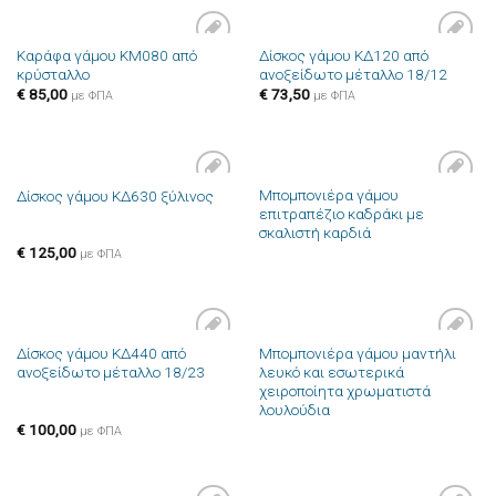
Καράφα γάμου ΚΜ080 από
Δίσκος γάμου ΚΔ120 από
Πρόσθήκη
Πρόσθήκη
κρύσταλλο
ανοξείδωτο μέταλλο 18/12
στην λίστα
στην λίστα
επιθυμιών
επιθυμιών
€
85,00
€
73,50
με ΦΠΑ
με ΦΠΑ
Μπομπονιέρα γάμου
Δίσκος γάμου ΚΔ630 ξύλινος
Πρόσθήκη
Πρόσθήκη
επιτραπέζιο καδράκι με
στην λίστα
στην λίστα
σκαλιστή καρδιά
επιθυμιών
επιθυμιών
€
125,00
με ΦΠΑ
Δίσκος γάμου ΚΔ440 από
Μπομπονιέρα γάμου μαντήλι
Πρόσθήκη
Πρόσθήκη
ανοξείδωτο μέταλλο 18/23
λευκό και εσωτερικά
στην λίστα
στην λίστα
χειροποίητα χρωματιστά
επιθυμιών
επιθυμιών
λουλούδια
€
100,00
με ΦΠΑ