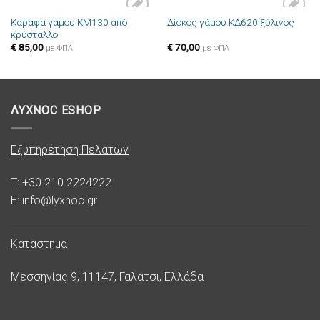
Καράφα γάμου ΚΜ130 από
Δίσκος γάμου ΚΔ620 ξύλινος
Πρόσθήκη
Πρόσθήκη
κρύσταλλο
στην λίστα
στην λίστα
επιθυμιών
επιθυμιών
€
85,00
€
70,00
με ΦΠΑ
με ΦΠΑ
ΛΥΧΝΟC ESHOP
Εξυπηρέτηση Πελατών
T: +30 210 2224222
E: info@lyxnoc.gr
Κατάστημα
Μεσσηνίας 9, 11147, Γαλάτσι, Ελλάδα