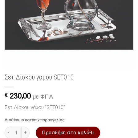
Σετ Δίσκου γάμου SET010
€
230,00
με ΦΠΑ
Σετ Δίσκου γάμου “SET010”
Διαθέσιμο κατόπιν παραγγελίας
Σετ Δίσκου γάμου SET010 ποσότητα
Προσθήκη στο καλάθι