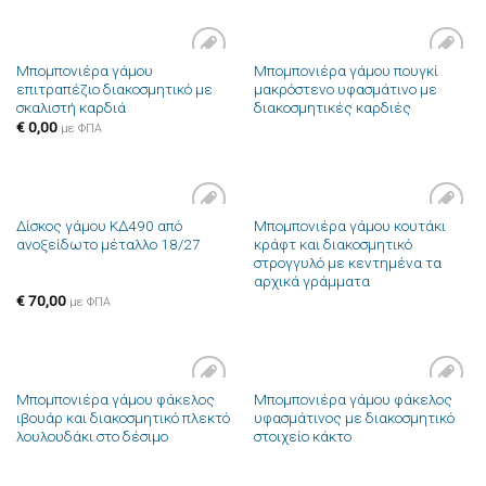
Μπομπονιέρα γάμου
Μπομπονιέρα γάμου πουγκί
Πρόσθήκη
Πρόσθήκη
επιτραπέζιο διακοσμητικό με
μακρόστενο υφασμάτινο με
στην λίστα
στην λίστα
σκαλιστή καρδιά
διακοσμητικές καρδιές
επιθυμιών
επιθυμιών
€
0,00
με ΦΠΑ
Δίσκος γάμου ΚΔ490 από
Μπομπονιέρα γάμου κουτάκι
Πρόσθήκη
Πρόσθήκη
ανοξείδωτο μέταλλο 18/27
κράφτ και διακοσμητικό
στην λίστα
στην λίστα
στρογγυλό με κεντημένα τα
επιθυμιών
επιθυμιών
αρχικά γράμματα
€
70,00
με ΦΠΑ
Μπομπονιέρα γάμου φάκελος
Μπομπονιέρα γάμου φάκελος
Πρόσθήκη
Πρόσθήκη
ιβουάρ και διακοσμητικό πλεκτό
υφασμάτινος με διακοσμητικό
στην λίστα
στην λίστα
λουλουδάκι στο δέσιμο
στοιχείο κάκτο
επιθυμιών
επιθυμιών