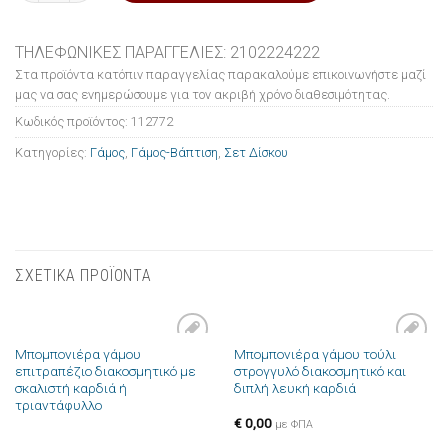
ΤΗΛΕΦΩΝΙΚΕΣ ΠΑΡΑΓΓΕΛΙΕΣ: 2102224222
Στα προϊόντα κατόπιν παραγγελίας παρακαλούμε επικοινωνήστε μαζί
μας να σας ενημερώσουμε για τον ακριβή χρόνο διαθεσιμότητας.
Κωδικός προϊόντος:
112772
Κατηγορίες:
Γάμος
,
Γάμος-Βάπτιση
,
Σετ Δίσκου
ΣΧΕΤΙΚΑ ΠΡΟΪΟΝΤΑ
Μπομπονιέρα γάμου
Μπομπονιέρα γάμου τούλι
Πρόσθήκη
Πρόσθήκη
επιτραπέζιο διακοσμητικό με
στρογγυλό διακοσμητικό και
στην λίστα
στην λίστα
σκαλιστή καρδιά ή
διπλή λευκή καρδιά
επιθυμιών
επιθυμιών
τριαντάφυλλο
€
0,00
με ΦΠΑ