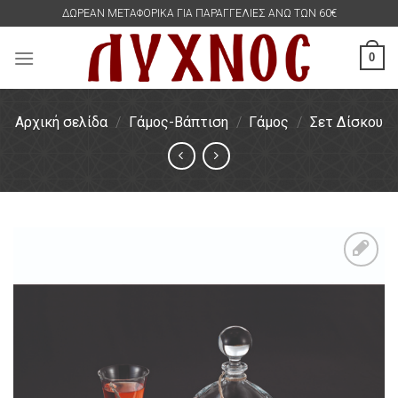
Skip
ΔΩΡΕΑΝ ΜΕΤΑΦΟΡΙΚΑ ΓΙΑ ΠΑΡΑΓΓΕΛΙΕΣ ΑΝΩ ΤΩΝ 60€
to
content
0
Αρχική σελίδα
/
Γάμος-Βάπτιση
/
Γάμος
/
Σετ Δίσκου
Πρόσθήκη
στην
λίστα
επιθυμιών