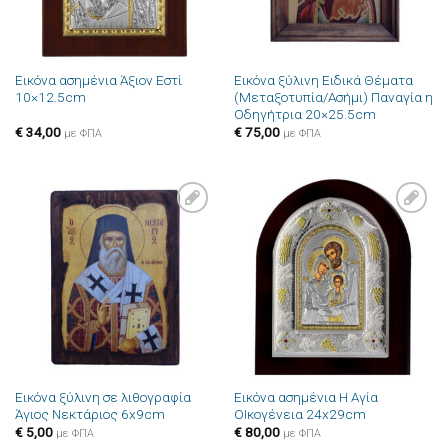
Εικόνα ασημένια Άξιον Εστί
Εικόνα ξύλινη Ειδικά Θέματα
10×12.5cm
(Μεταξοτυπία/Ασήμι) Παναγία η
Οδηγήτρια 20×25.5cm
€
34,00
€
75,00
με ΦΠΑ
με ΦΠΑ
Πρόσθήκη
Πρόσθήκη
στην λίστα
στην λίστα
επιθυμιών
επιθυμιών
Εικόνα ξύλινη σε λιθογραφία
Εικόνα ασημένια Η Αγία
Άγιος Νεκτάριος 6x9cm
ΟΙκογένεια 24x29cm
€
5,00
€
80,00
με ΦΠΑ
με ΦΠΑ