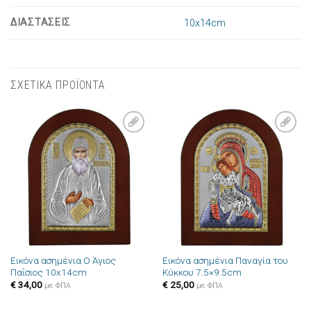
ΔΙΑΣΤΑΣΕΙΣ
10x14cm
ΣΧΕΤΙΚΑ ΠΡΟΪΟΝΤΑ
Πρόσθήκη
Πρόσθήκη
στην λίστα
στην λίστα
επιθυμιών
επιθυμιών
Εικόνα ασημένια Ο Άγιος
Εικόνα ασημένια Παναγία του
Παΐσιος 10x14cm
Κύκκου 7.5×9.5cm
€
34,00
€
25,00
με ΦΠΑ
με ΦΠΑ