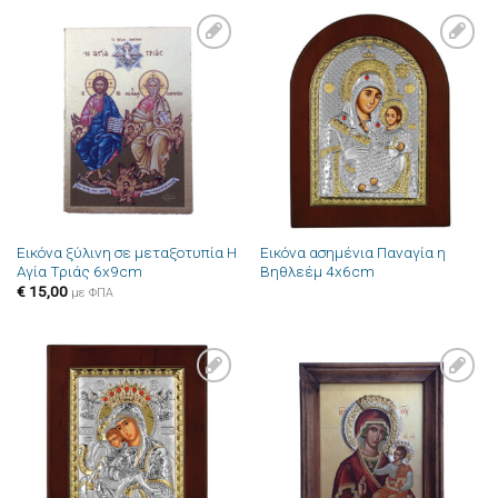
Πρόσθήκη
Πρόσθήκη
στην λίστα
στην λίστα
επιθυμιών
επιθυμιών
Εικόνα ξύλινη σε μεταξοτυπία Η
Εικόνα ασημένια Παναγία η
Αγία Τριάς 6x9cm
Βηθλεέμ 4x6cm
€
15,00
με ΦΠΑ
Πρόσθήκη
Πρόσθήκη
στην λίστα
στην λίστα
επιθυμιών
επιθυμιών