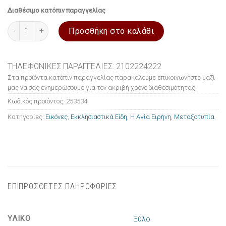
Διαθέσιμο κατόπιν παραγγελίας
Εικόνα ξύλινη σε μεταξοτυπία Η Αγία Ειρήνη 10x14cm ποσότητα
Προσθήκη στο καλάθι
ΤΗΛΕΦΩΝΙΚΕΣ ΠΑΡΑΓΓΕΛΙΕΣ: 2102224222
Στα προϊόντα κατόπιν παραγγελίας παρακαλούμε επικοινωνήστε μαζί
μας να σας ενημερώσουμε για τον ακριβή χρόνο διαθεσιμότητας.
Κωδικός προϊόντος:
253534
Κατηγορίες:
Εικόνες
,
Εκκλησιαστικά Είδη
,
Η Αγία Ειρήνη
,
Μεταξοτυπία
ΕΠΙΠΡΟΣΘΕΤΕΣ ΠΛΗΡΟΦΟΡΙΕΣ
ΥΛΙΚΟ
Ξύλο