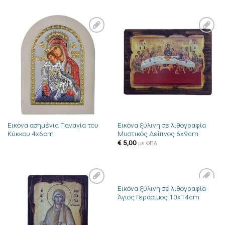
Πρόσθήκη
Πρόσθήκη
στην λίστα
στην λίστα
επιθυμιών
επιθυμιών
Εικόνα ασημένια Παναγία του
Εικόνα ξύλινη σε λιθογραφία
Κύκκου 4x6cm
Μυστικός Δείπνος 6x9cm
€
5,00
με ΦΠΑ
Εικόνα ξύλινη σε λιθογραφία
Πρόσθήκη
Πρόσθήκη
Άγιος Γεράσιμος 10x14cm
στην λίστα
στην λίστα
επιθυμιών
επιθυμιών