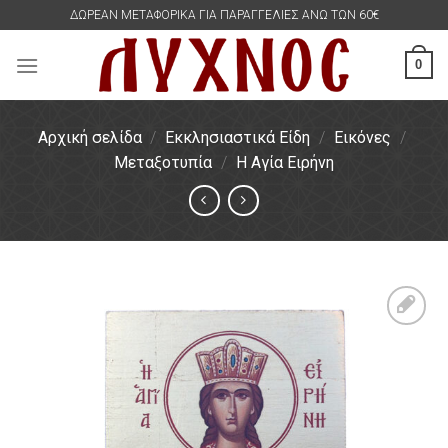
Skip
ΔΩΡΕΑΝ ΜΕΤΑΦΟΡΙΚΑ ΓΙΑ ΠΑΡΑΓΓΕΛΙΕΣ ΑΝΩ ΤΩΝ 60€
to
content
0
Αρχική σελίδα
/
Εκκλησιαστικά Είδη
/
Εικόνες
/
Μεταξοτυπία
/
Η Αγία Ειρήνη
Πρόσθήκη
στην
λίστα
επιθυμιών