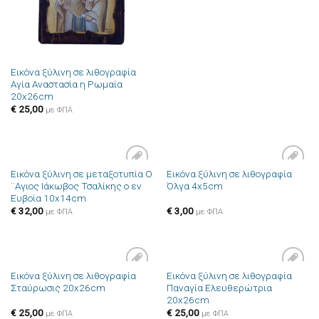
Εικόνα ξύλινη σε λιθογραφία
Αγία Αναστασία η Ρωμαία
20x26cm
€
25,00
με ΦΠΑ
Εικόνα ξύλινη σε μεταξοτυπία Ο
Εικόνα ξύλινη σε λιθογραφία
Πρόσθήκη
Πρόσθήκη
¨Αγιος Ιάκωβος Τσαλίκης ο εν
Όλγα 4x5cm
στην λίστα
στην λίστα
Ευβοία 10x14cm
επιθυμιών
επιθυμιών
€
32,00
€
3,00
με ΦΠΑ
με ΦΠΑ
Εικόνα ξύλινη σε λιθογραφία
Εικόνα ξύλινη σε λιθογραφία
Πρόσθήκη
Πρόσθήκη
Σταύρωσις 20x26cm
Παναγία Ελευθερώτρια
στην λίστα
στην λίστα
20x26cm
επιθυμιών
επιθυμιών
€
25,00
€
25,00
με ΦΠΑ
με ΦΠΑ