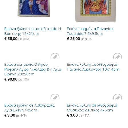
Εικόνα ξύλινη σε μεταξοτυπία Η
Εικόνα ασημένια Παναγία η
Βάπτισης 15x21cm
Τσαμπίκα 7.5×9.5cm
€
55,00
€
25,00
με ΦΠΑ
με ΦΠΑ
Εικόνα ασημένια Ο Άγιος
Εικόνα ξύλινη σε λιθογραφία
Πρόσθήκη
Πρόσθήκη
Ραφαήλ Άγιος Νικόλαος & η Αγία
Παναγία Αμόλυντος 10x14cm
στην λίστα
στην λίστα
Ειρήνη 20x26cm
επιθυμιών
επιθυμιών
€
90,00
με ΦΠΑ
Εικόνα ξύλινη σε λιθογραφία
Εικόνα ξύλινη σε λιθογραφία
Πρόσθήκη
Πρόσθήκη
Αγία Ελένη 4x5cm
Μυστικός Δείπνος 4x5cm
στην λίστα
στην λίστα
επιθυμιών
επιθυμιών
€
3,00
€
3,00
με ΦΠΑ
με ΦΠΑ