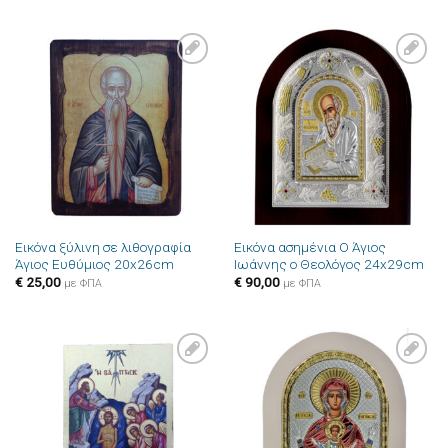
Πρόσθήκη
Πρόσθήκη
στην λίστα
στην λίστα
επιθυμιών
επιθυμιών
Εικόνα ξύλινη σε λιθογραφία
Εικόνα ασημένια Ο Άγιος
Άγιος Ευθύμιος 20x26cm
Ιωάννης ο Θεολόγος 24x29cm
€
25,00
€
90,00
με ΦΠΑ
με ΦΠΑ
Πρόσθήκη
Πρόσθήκη
στην λίστα
στην λίστα
επιθυμιών
επιθυμιών