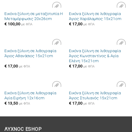
Εικόνα ξύλινη σε μεταξοτυπία Η
Εικόνα ξύλινη σε λιθογραφία
Πρόσθήκη
Πρόσθήκη
Μεταμόρφωσις 20x26cm
Άγιος Χαράλαμπος 15x21cm
στην λίστα
στην λίστα
επιθυμιών
επιθυμιών
€
100,00
€
17,00
με ΦΠΑ
με ΦΠΑ
Εικόνα ξύλινη σε λιθογραφία
Εικόνα ξύλινη σε λιθογραφία
Πρόσθήκη
Πρόσθήκη
Άγιος Αθανάσιος 15x21cm
Άγιος Κωνσταντίνος & Αγία
στην λίστα
στην λίστα
Ελένη 15x21cm
επιθυμιών
επιθυμιών
€
17,00
€
17,00
με ΦΠΑ
με ΦΠΑ
Εικόνα ξύλινη σε λιθογραφία
Εικόνα ξύλινη σε λιθογραφία
Πρόσθήκη
Πρόσθήκη
Αγία Ειρήνη 12x16cm
Άγιος Στυλιανός 15x21cm
στην λίστα
στην λίστα
επιθυμιών
επιθυμιών
€
13,50
€
17,00
με ΦΠΑ
με ΦΠΑ
ΛΥΧΝΟC ESHOP