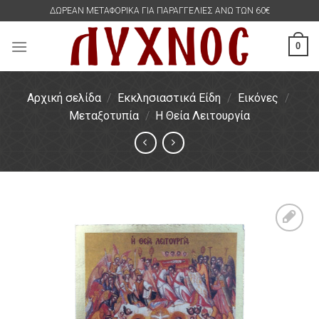
Skip
ΔΩΡΕΑΝ ΜΕΤΑΦΟΡΙΚΑ ΓΙΑ ΠΑΡΑΓΓΕΛΙΕΣ ΑΝΩ ΤΩΝ 60€
to
content
0
Αρχική σελίδα
/
Εκκλησιαστικά Είδη
/
Εικόνες
/
Μεταξοτυπία
/
Η Θεία Λειτουργία
Πρόσθήκη
στην
λίστα
επιθυμιών