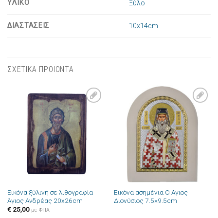
ΥΛΙΚΟ
Ξύλο
ΔΙΑΣΤΑΣΕΙΣ
10x14cm
ΣΧΕΤΙΚΑ ΠΡΟΪΟΝΤΑ
Πρόσθήκη
Πρόσθήκη
στην λίστα
στην λίστα
επιθυμιών
επιθυμιών
Εικόνα ξύλινη σε λιθογραφία
Εικόνα ασημένια Ο Άγιος
Άγιος Ανδρέας 20x26cm
Διονύσιος 7.5×9.5cm
€
25,00
με ΦΠΑ