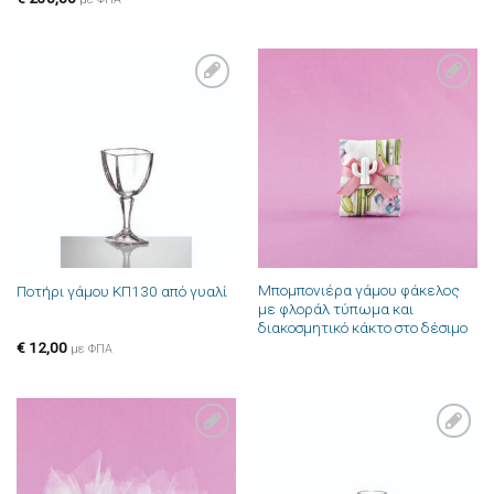
Πρόσθήκη
Πρόσθήκη
στην λίστα
στην λίστα
επιθυμιών
επιθυμιών
Μπομπονιέρα γάμου φάκελος
Ποτήρι γάμου ΚΠ130 από γυαλί
με φλοράλ τύπωμα και
διακοσμητικό κάκτο στο δέσιμο
€
12,00
με ΦΠΑ
Πρόσθήκη
Πρόσθήκη
στην λίστα
στην λίστα
επιθυμιών
επιθυμιών