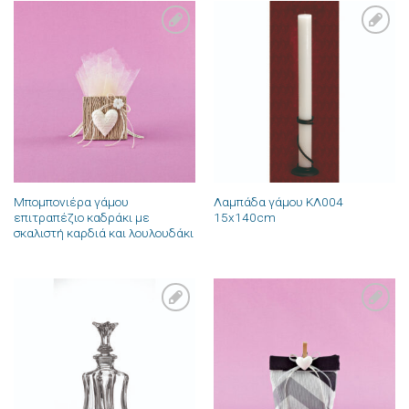
Πρόσθήκη
Πρόσθήκη
στην λίστα
στην λίστα
επιθυμιών
επιθυμιών
Μπομπονιέρα γάμου
Λαμπάδα γάμου ΚΛ004
επιτραπέζιο καδράκι με
15x140cm
σκαλιστή καρδιά και λουλουδάκι
Πρόσθήκη
Πρόσθήκη
στην λίστα
στην λίστα
επιθυμιών
επιθυμιών