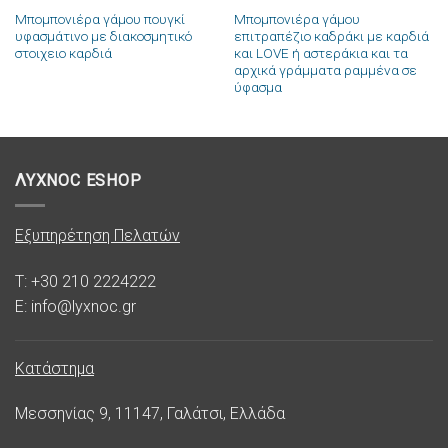
Μπομπονιέρα γάμου πουγκί
Μπομπονιέρα γάμου
υφασμάτινο με διακοσμητικό
επιτραπέζιο καδράκι με καρδιά
στοιχειο καρδιά
και LOVE ή αστεράκια και τα
αρχικά γράμματα ραμμένα σε
ύφασμα
ΛΥΧΝΟC ESHOP
Εξυπηρέτηση Πελατών
T: +30 210 2224222
E: info@lyxnoc.gr
Κατάστημα
Μεσσηνίας 9, 11147, Γαλάτσι, Ελλάδα