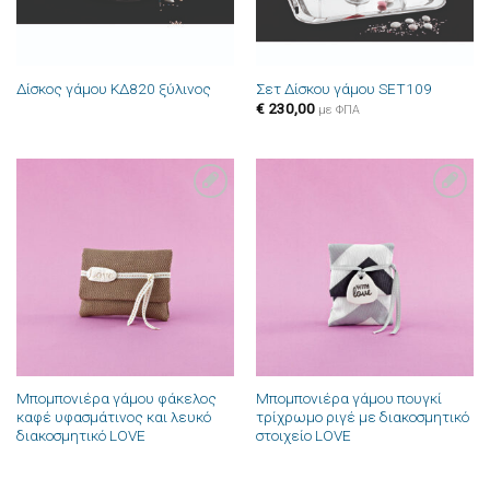
Δίσκος γάμου ΚΔ820 ξύλινος
Σετ Δίσκου γάμου SET109
€
230,00
με ΦΠΑ
Πρόσθήκη
Πρόσθήκη
στην λίστα
στην λίστα
επιθυμιών
επιθυμιών
Μπομπονιέρα γάμου φάκελος
Μπομπονιέρα γάμου πουγκί
καφέ υφασμάτινος και λευκό
τρίχρωμο ριγέ με διακοσμητικό
διακοσμητικό LOVE
στοιχείο LOVE