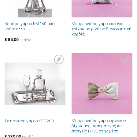
Καράφα γάμου ΚΜ260 από
Μπομπονιέρα γάμου πουγκί
κρύσταλλο
τρίχρωμο ριγέ με διακοσμητική
καρδιά
€
85,00
με ΦΠΑ
Πρόσθήκη
Πρόσθήκη
στην λίστα
στην λίστα
επιθυμιών
επιθυμιών
Μπομπονιέρα γάμου φιόγκος
Σετ Δίσκου γάμου SET208
δίχρωμος υφασμάτινος και
στοιχείο LOVE στην μέση
€
230,00
με ΦΠΑ