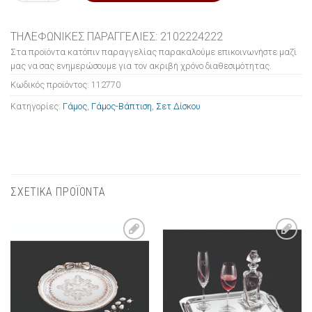
ΤΗΛΕΦΩΝΙΚΕΣ ΠΑΡΑΓΓΕΛΙΕΣ: 2102224222
Στα προϊόντα κατόπιν παραγγελίας παρακαλούμε επικοινωνήστε μαζί
μας να σας ενημερώσουμε για τον ακριβή χρόνο διαθεσιμότητας.
Κωδικός προϊόντος:
112770
Κατηγορίες:
Γάμος
,
Γάμος-Βάπτιση
,
Σετ Δίσκου
ΣΧΕΤΙΚΑ ΠΡΟΪΟΝΤΑ
Πρόσθήκη
Πρόσθήκη
στην λίστα
στην λίστα
επιθυμιών
επιθυμιών