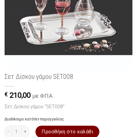
Σετ Δίσκου γάμου SET008
€
210,00
με ΦΠΑ
Σετ Δίσκου γάμου “SET008”
Διαθέσιμο κατόπιν παραγγελίας
Σετ Δίσκου γάμου SET008 ποσότητα
Προσθήκη στο καλάθι