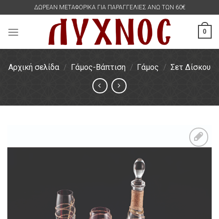
Skip
ΔΩΡΕΑΝ ΜΕΤΑΦΟΡΙΚΑ ΓΙΑ ΠΑΡΑΓΓΕΛΙΕΣ ΑΝΩ ΤΩΝ 60€
to
content
0
Αρχική σελίδα
/
Γάμος-Βάπτιση
/
Γάμος
/
Σετ Δίσκου
Πρόσθήκη
στην
λίστα
επιθυμιών