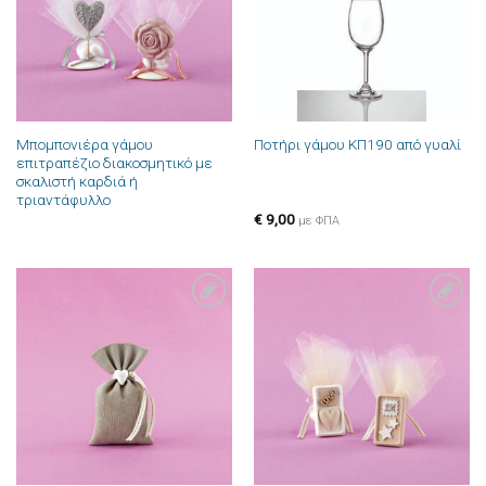
Μπομπονιέρα γάμου
Ποτήρι γάμου ΚΠ190 από γυαλί
επιτραπέζιο διακοσμητικό με
σκαλιστή καρδιά ή
τριαντάφυλλο
€
9,00
με ΦΠΑ
Πρόσθήκη
Πρόσθήκη
στην λίστα
στην λίστα
επιθυμιών
επιθυμιών