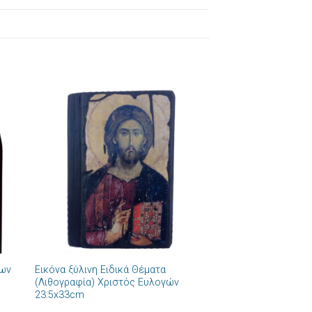
ήκη
Πρόσθήκη
στα
στην λίστα
ιών
επιθυμιών
+
δων
Εικόνα ξύλινη Ειδικά Θέματα
(Λιθογραφία) Χριστός Ευλογών
23.5x33cm