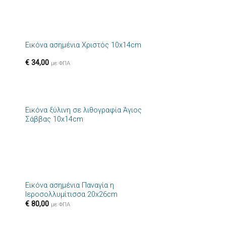
+
Εικόνα ασημένια Χριστός 10x14cm
ήκη
Πρόσθήκη
στα
στην λίστα
€
34,00
ιών
επιθυμιών
με ΦΠΑ
+
Εικόνα ξύλινη σε λιθογραφία Άγιος
ήκη
Πρόσθήκη
Σάββας 10x14cm
στα
στην λίστα
ιών
επιθυμιών
+
Εικόνα ασημένια Παναγία η
ήκη
Πρόσθήκη
Ιεροσολλυμίτισσα 20x26cm
στα
στην λίστα
€
80,00
ιών
επιθυμιών
με ΦΠΑ