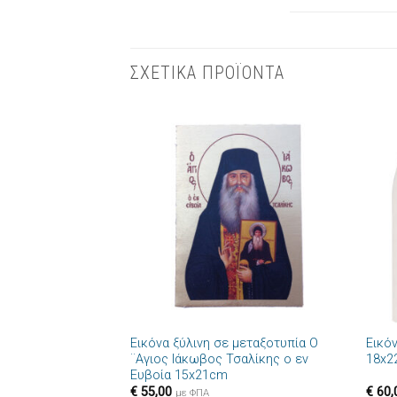
ΣΧΕΤΙΚΑ ΠΡΟΪΟΝΤΑ
Πρόσθήκη
στην λίστα
επιθυμιών
+
+
Εικόνα ξύλινη σε μεταξοτυπία Ο
Εικό
¨Αγιος Ιάκωβος Τσαλίκης ο εν
18x2
Ευβοία 15x21cm
€
55,00
€
60,
με ΦΠΑ