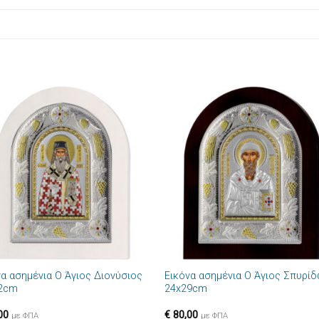
Πρόσθήκη
Πρόσθ
στην λίστα
στην λί
επιθυμιών
επιθυμ
+
να ασημένια Ο Άγιος Διονύσιος
Εικόνα ασημένια Ο Άγιος Σπυρί
2cm
24x29cm
00
€
80,00
με ΦΠΑ
με ΦΠΑ