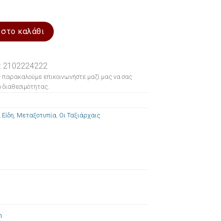
 Οι Ταξιάρχαις 20x26cm ποσότητα
 στο καλάθι
: 2102224222
 παρακαλούμε επικοινωνήστε μαζί μας να σας
 διαθεσιμότητας.
 Είδη
,
Μεταξοτυπία
,
Οι Ταξιάρχαις
m