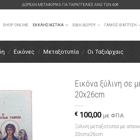
ΔΩΡΕΑΝ ΜΕΤΑΦΟΡΙΚΑ ΓΙΑ ΠΑΡΑΓΓΕΛΙΕΣ ΑΝΩ ΤΩΝ 60€
SHOP ONLINE
ΕΚΚΛΗΣΙΑΣΤΙΚΑ
ΕΙΔΗ ΔΩΡΟΥ
ΓΑΜΟΣ-ΒΑΠΤΙΣΗ
δη
/
Εικόνες
/
Μεταξοτυπία
/
Οι Ταξιάρχαις
Εικόνα ξύλινη σε μ
20x26cm
Πρόσθήκη
στην
λίστα
€
100,00
επιθυμιών
με ΦΠΑ
Ξύλινη μεταξοτυπία με απεικ
20cmx26cm