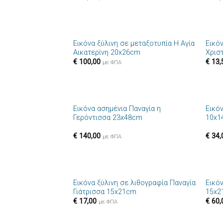
+
+
Εικόνα ξύλινη σε μεταξοτυπία Η Αγία
Εικό
Πρόσθήκη
Αικατερίνη 20x26cm
Χρισ
στην λίστα
€
100,00
€
13,
επιθυμιών
με ΦΠΑ
+
+
Εικόνα ασημένια Παναγία η
Εικό
Πρόσθήκη
Γερόντισσα 23x48cm
10x1
στην λίστα
επιθυμιών
€
140,00
€
34,
με ΦΠΑ
+
+
Εικόνα ξύλινη σε λιθογραφία Παναγία
Εικό
Πρόσθήκη
Γιάτρισσα 15x21cm
15x2
στην λίστα
€
17,00
€
60,
επιθυμιών
με ΦΠΑ