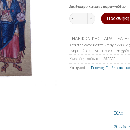
Διαθέσιμο κατόπιν παραγγελίας
Εικόνα ξύλινη σε μεταξοτυπία
Προσθήκη
ΤΗΛΕΦΩΝΙΚΕΣ ΠΑΡΑΓΓΕΛΙΕΣ
Στα προϊόντα κατόπιν παραγγελίας
ενημερώσουμε για τον ακριβή χρόνο
Κωδικός προϊόντος:
252232
Κατηγορίες:
Εικόνες
,
Εκκλησιαστικά
Ξύλο
20x26c