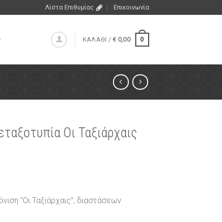
Λίστα Επιθυμίας
Επικοινωνία
0
ΚΑΛΑΘΙ /
€
0,00
εταξοτυπία Οι Ταξιάρχαις
όνιση “Οι Ταξιάρχαις”, διαστάσεων