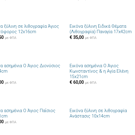
+
να ξύλινη σε λιθογραφία Άγιος
Εικόνα ξύλινη Ειδικά Θέματα
Πρόσθήκη
Πρόσθ
τόφορος 12x16cm
(Λιθογραφία) Παναγία 17x42cm
στην λίστα
στην λί
50
€
35,00
επιθυμιών
επιθυμ
με ΦΠΑ
με ΦΠΑ
+
να ασημένια Ο Άγιος Διονύσιος
Εικόνα ασημένια Ο Άγιος
Πρόσθήκη
Πρόσθ
4cm
Κωνσταντίνος & η Αγία Ελένη
στην λίστα
στην λί
15x21cm
επιθυμιών
επιθυμ
00
€
60,00
με ΦΠΑ
με ΦΠΑ
+
να ασημένια Ο Άγιος Παΐσιος
Εικόνα ξύλινη σε λιθογραφία
Πρόσθήκη
Πρόσθ
1cm
Ανάστασις 10x14cm
στην λίστα
στην λί
00
επιθυμιών
επιθυμ
με ΦΠΑ