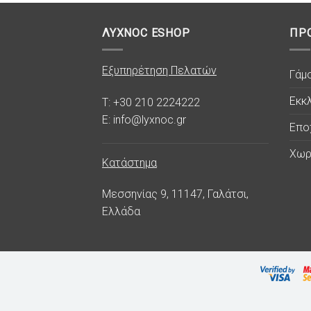
ΛΥΧΝΟC ESHOP
ΠΡ
Εξυπηρέτηση Πελατών
Γάμ
Εκκλ
T: +30 210 2224222
E: info@lyxnoc.gr
Επο
Χωρ
Κατάστημα
Μεσσηνίας 9, 11147, Γαλάτσι,
Ελλάδα