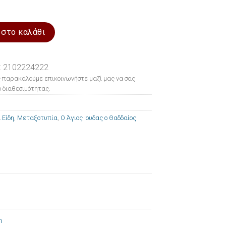
 Ο Άγιος Ιουδας ο Θαδδαίος 10x14cm ποσότητα
 στο καλάθι
: 2102224222
 παρακαλούμε επικοινωνήστε μαζί μας να σας
 διαθεσιμότητας.
 Είδη
,
Μεταξοτυπία
,
Ο Άγιος Ιουδας ο Θαδδαίος
m