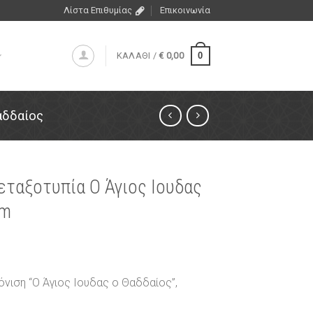
Λίστα Επιθυμίας
Επικοινωνία
0
ΚΑΛΑΘΙ /
€
0,00
αδδαίος
εταξοτυπία Ο Άγιος Ιουδας
cm
όνιση “Ο Άγιος Ιουδας ο Θαδδαίος”,