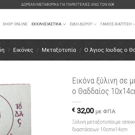
ΔΩΡΕΑΝ ΜΕΤΑΦΟΡΙΚΑ ΓΙΑ ΠΑΡΑΓΓΕΛΙΕΣ ΑΝΩ ΤΩΝ 60€
SHOP ONLINE
ΕΚΚΛΗΣΙΑΣΤΙΚΑ
ΕΙΔΗ ΔΩΡΟΥ
ΓΑΜΟΣ-ΒΑΠΤΙΣΗ
δη
/
Εικόνες
/
Μεταξοτυπία
/
Ο Άγιος Ιουδας ο Θ
Εικόνα ξύλινη σε μ
ο Θαδδαίος 10x14
Πρόσθήκη
στην
λίστα
€
32,00
επιθυμιών
με ΦΠΑ
Ξύλινη μεταξοτυπία με απεικ
διαστάσεων 10cmx14cm