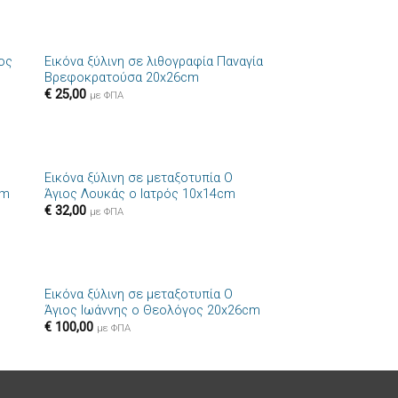
+
ιος
Εικόνα ξύλινη σε λιθογραφία Παναγία
ήκη
Πρόσθήκη
Βρεφοκρατούσα 20x26cm
στα
στην λίστα
€
25,00
ιών
επιθυμιών
με ΦΠΑ
+
Εικόνα ξύλινη σε μεταξοτυπία Ο
ήκη
Πρόσθήκη
cm
Άγιος Λουκάς ο Ιατρός 10x14cm
στα
στην λίστα
€
32,00
ιών
επιθυμιών
με ΦΠΑ
+
Εικόνα ξύλινη σε μεταξοτυπία Ο
ήκη
Πρόσθήκη
Άγιος Ιωάννης ο Θεολόγος 20x26cm
στα
στην λίστα
€
100,00
ιών
επιθυμιών
με ΦΠΑ