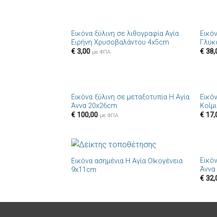
+
+
Εικόνα ξύλινη σε λιθογραφία Αγία
Εικό
Πρόσθήκη
Ειρήνη Χρυσοβαλάντου 4x5cm
Γλυκ
στην λίστα
€
3,00
€
38,
επιθυμιών
με ΦΠΑ
+
+
Εικόνα ξύλινη σε μεταξοτυπία Η Αγία
Εικό
Πρόσθήκη
Άννα 20x26cm
Κοίμ
στην λίστα
€
100,00
€
17,
επιθυμιών
με ΦΠΑ
+
+
Εικόν
Εικόνα ασημένια Η Αγία ΟΙκογένεια
Πρόσθήκη
Άννα
9x11cm
στην λίστα
€
32,
επιθυμιών