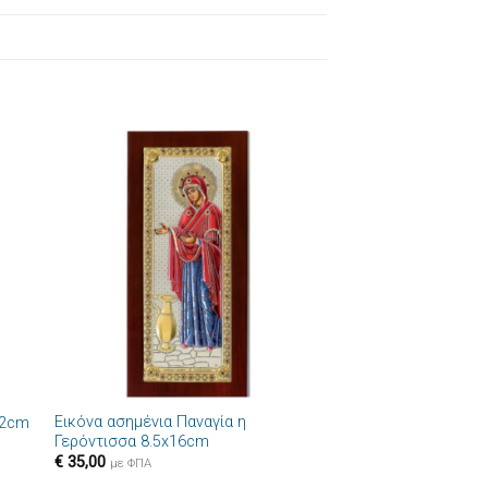
ήκη
Πρόσθήκη
στα
στην λίστα
ιών
επιθυμιών
+
Εικόνα ασημένια Παναγία η
32cm
Γερόντισσα 8.5x16cm
€
35,00
με ΦΠΑ