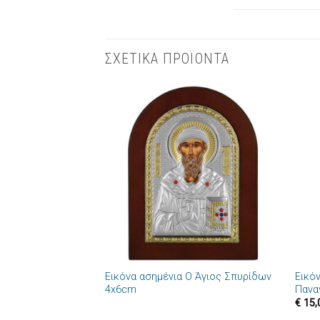
ΣΧΕΤΙΚΑ ΠΡΟΪΟΝΤΑ
Πρόσθήκη
στην λίστα
επιθυμιών
+
+
Εικόνα ασημένια Ο Άγιος Σπυρίδων
Εικό
4x6cm
Πανα
€
15,