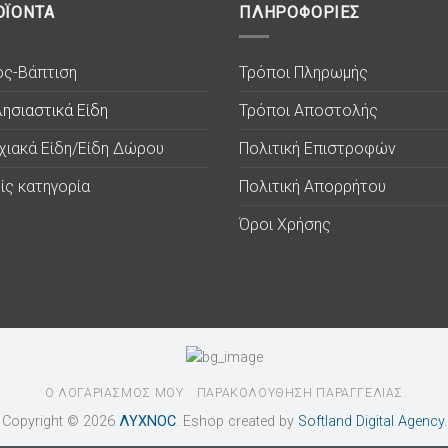
ΟΪΟΝΤΑ
ΠΛΗΡΟΦΟΡΙΕΣ
ος-Βάπτιση
Τρόποι Πληρωμής
ησιαστικά Είδη
Τρόποι Αποστολής
χιακά Είδη/Είδη Δώρου
Πολιτική Επιστροφών
ίς κατηγορία
Πολιτική Απορρήτου
Όροι Χρήσης
Ο ΛΟΓΑΡΙΑΣΜΟΣ ΜΟΥ
ΠΑΡΑΚΟΛΟΥΘΗΣΗ ΠΑΡΑΓΓΕΛΙΑΣ
Copyright © 2026
ΛΥΧΝΟC
. Eshop created by
Softland Digital Agency.