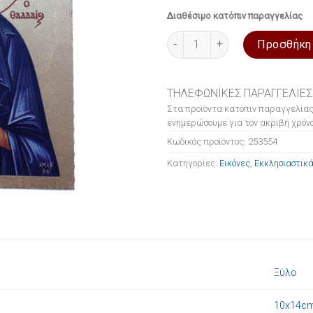
Διαθέσιμο κατόπιν παραγγελίας
Εικόνα ξύλινη σε μεταξοτυπία
Προσθήκη
ΤΗΛΕΦΩΝΙΚΕΣ ΠΑΡΑΓΓΕΛΙΕΣ
Στα προϊόντα κατόπιν παραγγελίας
ενημερώσουμε για τον ακριβή χρόνο
Κωδικός προϊόντος:
253554
Κατηγορίες:
Εικόνες
,
Εκκλησιαστικά
Ξύλο
10x14c