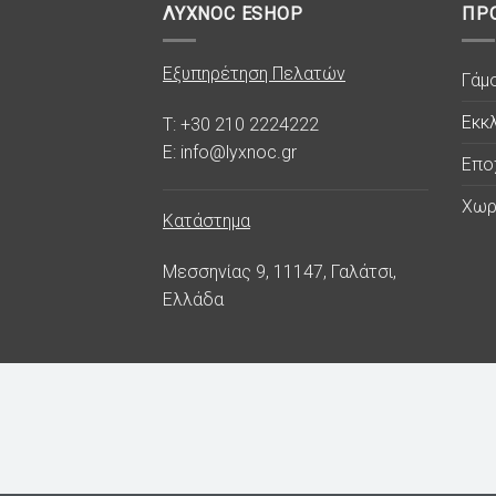
ΛΥΧΝΟC ESHOP
ΠΡ
Εξυπηρέτηση Πελατών
Γάμ
Εκκλ
T: +30 210 2224222
E: info@lyxnoc.gr
Επο
Χωρ
Κατάστημα
Μεσσηνίας 9, 11147, Γαλάτσι,
Ελλάδα