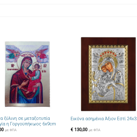
Πρόσθήκη
Πρόσθ
στην λίστα
στην λί
επιθυμιών
επιθυμ
+
να ξύλινη σε μεταξοτυπία
Εικόνα ασημένια Άξιον Εστί 24x
γία η Γοργοϋπήκωος 6x9cm
00
€
130,00
με ΦΠΑ
με ΦΠΑ