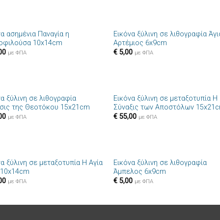
+
να ασημένια Παναγία η
Εικόνα ξύλινη σε λιθογραφία Άγ
Πρόσθήκη
Πρόσθ
οφιλούσα 10x14cm
Αρτέμιος 6x9cm
στην λίστα
στην λί
00
€
5,00
επιθυμιών
επιθυμ
με ΦΠΑ
με ΦΠΑ
+
να ξύλινη σε λιθογραφία
Εικόνα ξύλινη σε μεταξοτυπία Η
Πρόσθήκη
Πρόσθ
ισις της Θεοτόκου 15x21cm
Σύναξις των Αποστόλων 15x21
στην λίστα
στην λί
00
€
55,00
επιθυμιών
επιθυμ
με ΦΠΑ
με ΦΠΑ
+
α ξύλινη σε μεταξοτυπία Η Αγία
Εικόνα ξύλινη σε λιθογραφία
Πρόσθήκη
Πρόσθ
 10x14cm
Άμπελος 6x9cm
στην λίστα
στην λί
00
€
5,00
επιθυμιών
επιθυμ
με ΦΠΑ
με ΦΠΑ