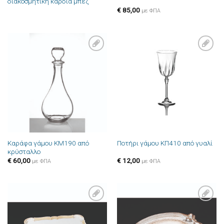
διακοσμητική καρδιά μπέζ
€
85,00
με ΦΠΑ
Πρόσθήκη
Πρόσθήκη
στην λίστα
στην λίστα
επιθυμιών
επιθυμιών
Καράφα γάμου ΚΜ190 από
Ποτήρι γάμου ΚΠ410 από γυαλί
κρύσταλλο
€
60,00
€
12,00
με ΦΠΑ
με ΦΠΑ
Πρόσθήκη
Πρόσθήκη
στην λίστα
στην λίστα
επιθυμιών
επιθυμιών