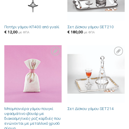
Ποτήρι γάμου ΚΠ400 από γυαλί
Σετ Δίσκου γάμου SET210
€
12,00
€
180,00
με ΦΠΑ
με ΦΠΑ
Πρόσθήκη
Πρόσθήκη
στην λίστα
στην λίστα
επιθυμιών
επιθυμιών
Μπομπονιέρα γάμου πουγκί
Σετ Δίσκου γάμου SET214
υφασμάτινο ιβουάρ με
διακοσμητικές ροζ καρδιές που
ενώνονται με μεταλλικό χρυσό
σύρμα