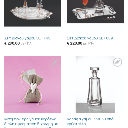
Σετ Δίσκου γάμου SET143
Σετ Δίσκου γάμου SET009
€
230,00
€
220,00
με ΦΠΑ
με ΦΠΑ
Πρόσθήκη
Πρόσθήκη
στην λίστα
στην λίστα
επιθυμιών
επιθυμιών
Μπομπονιέρα γάμου κορδέλα
Καράφα γάμου ΚΜ060 από
διπλή υφασμάτινη δίχρωμη με
κρύσταλλο