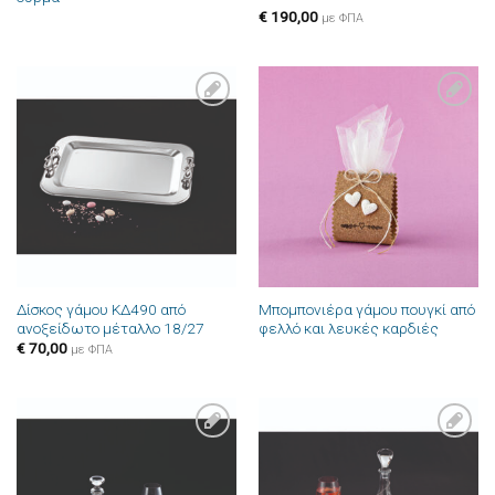
€
190,00
με ΦΠΑ
Πρόσθήκη
Πρόσθήκη
στην λίστα
στην λίστα
επιθυμιών
επιθυμιών
Δίσκος γάμου ΚΔ490 από
Μπομπονιέρα γάμου πουγκί από
ανοξείδωτο μέταλλο 18/27
φελλό και λευκές καρδιές
€
70,00
με ΦΠΑ
Πρόσθήκη
Πρόσθήκη
στην λίστα
στην λίστα
επιθυμιών
επιθυμιών