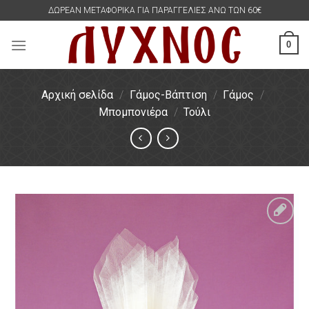
Skip
ΔΩΡΕΑΝ ΜΕΤΑΦΟΡΙΚΑ ΓΙΑ ΠΑΡΑΓΓΕΛΙΕΣ ΑΝΩ ΤΩΝ 60€
to
content
0
Αρχική σελίδα
/
Γάμος-Βάπτιση
/
Γάμος
/
Μπομπονιέρα
/
Τούλι
Πρόσθήκη
στην
λίστα
επιθυμιών