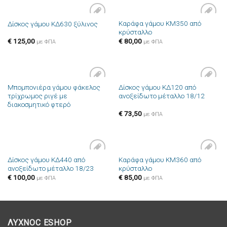
Καράφα γάμου ΚΜ350 από
Δίσκος γάμου ΚΔ630 ξύλινος
Πρόσθήκη
Πρόσθήκη
κρύσταλλο
στην λίστα
στην λίστα
επιθυμιών
επιθυμιών
€
125,00
€
80,00
με ΦΠΑ
με ΦΠΑ
Μπομπονιέρα γάμου φάκελος
Δίσκος γάμου ΚΔ120 από
Πρόσθήκη
Πρόσθήκη
τρίχρωμος ριγέ με
ανοξείδωτο μέταλλο 18/12
στην λίστα
στην λίστα
διακοσμητικό φτερό
επιθυμιών
επιθυμιών
€
73,50
με ΦΠΑ
Δίσκος γάμου ΚΔ440 από
Καράφα γάμου ΚΜ360 από
Πρόσθήκη
Πρόσθήκη
ανοξείδωτο μέταλλο 18/23
κρύσταλλο
στην λίστα
στην λίστα
επιθυμιών
επιθυμιών
€
100,00
€
85,00
με ΦΠΑ
με ΦΠΑ
ΛΥΧΝΟC ESHOP