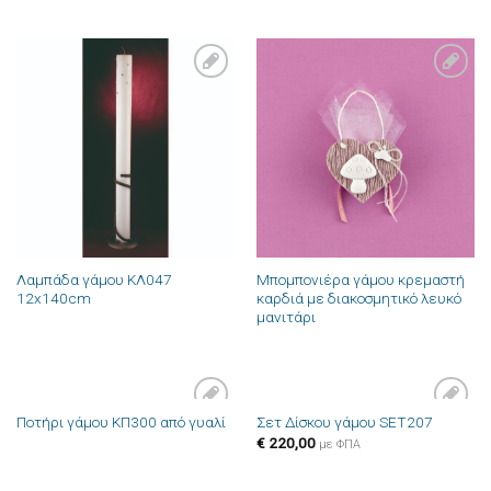
Πρόσθήκη
Πρόσθήκη
στην λίστα
στην λίστα
επιθυμιών
επιθυμιών
Λαμπάδα γάμου ΚΛ047
Μπομπονιέρα γάμου κρεμαστή
12x140cm
καρδιά με διακοσμητικό λευκό
μανιτάρι
Ποτήρι γάμου ΚΠ300 από γυαλί
Σετ Δίσκου γάμου SET207
Πρόσθήκη
Πρόσθήκη
€
220,00
στην λίστα
στην λίστα
με ΦΠΑ
επιθυμιών
επιθυμιών