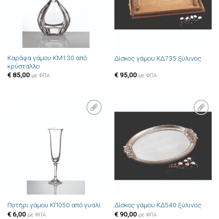
Καράφα γάμου ΚΜ130 από
Δίσκος γάμου ΚΔ735 ξύλινος
κρύσταλλο
€
85,00
€
95,00
με ΦΠΑ
με ΦΠΑ
Πρόσθήκη
Πρόσθήκη
στην λίστα
στην λίστα
επιθυμιών
επιθυμιών
Ποτήρι γάμου ΚΠ050 από γυαλί
Δίσκος γάμου ΚΔ540 ξύλινος
€
6,00
€
90,00
με ΦΠΑ
με ΦΠΑ