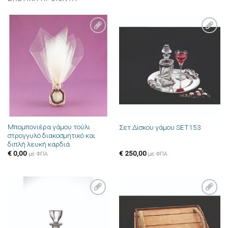
Πρόσθήκη
Πρόσθήκη
στην λίστα
στην λίστα
επιθυμιών
επιθυμιών
Μπομπονιέρα γάμου τούλι
Σετ Δίσκου γάμου SET153
στρογγυλό διακοσμητικό και
διπλή λευκή καρδιά
€
0,00
€
250,00
με ΦΠΑ
με ΦΠΑ
Πρόσθήκη
Πρόσθήκη
στην λίστα
στην λίστα
επιθυμιών
επιθυμιών