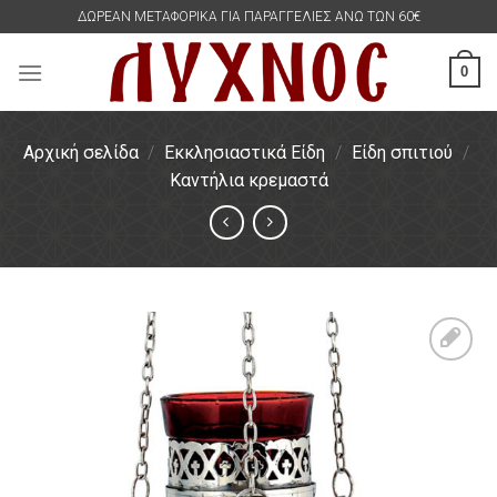
Skip
ΔΩΡΕΑΝ ΜΕΤΑΦΟΡΙΚΑ ΓΙΑ ΠΑΡΑΓΓΕΛΙΕΣ ΑΝΩ ΤΩΝ 60€
to
content
0
Αρχική σελίδα
/
Εκκλησιαστικά Είδη
/
Είδη σπιτιού
/
Καντήλια κρεμαστά
Πρόσθήκη
στην
λίστα
επιθυμιών