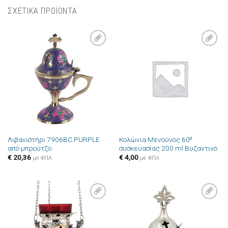
ΣΧΕΤΙΚΑ ΠΡΟΪΟΝΤΑ
Πρόσθήκη
Πρόσθήκη
στην λίστα
στην λίστα
επιθυμιών
επιθυμιών
Λιβανιστήρι 7906BC PURPLE
Κολώνια Μενούνος 60⁰
από μπρούτζο
συσκευασίας 200 ml Βυζαντινό
€
20,36
€
4,00
με ΦΠΑ
με ΦΠΑ
Πρόσθήκη
Πρόσθήκη
στην λίστα
στην λίστα
επιθυμιών
επιθυμιών