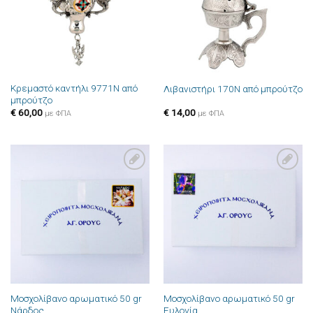
Κρεμαστό καντήλι 9771N από
Λιβανιστήρι 170N από μπρούτζο
μπρούτζο
€
60,00
€
14,00
με ΦΠΑ
με ΦΠΑ
Πρόσθήκη
Πρόσθήκη
στην λίστα
στην λίστα
επιθυμιών
επιθυμιών
Μοσχολίβανο αρωματικό 50 gr
Μοσχολίβανο αρωματικό 50 gr
Νάρδος
Ευλογία