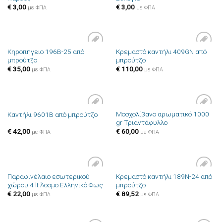
€
3,00
€
3,00
με ΦΠΑ
με ΦΠΑ
Κηροπήγειο 196B-25 από
Κρεμαστό καντήλι 409GN από
Πρόσθήκη
Πρόσθήκη
μπρούτζο
μπρούτζο
στην λίστα
στην λίστα
επιθυμιών
επιθυμιών
€
35,00
€
110,00
με ΦΠΑ
με ΦΠΑ
Μοσχολίβανο αρωματικό 1000
Καντήλι 9601B από μπρούτζο
Πρόσθήκη
Πρόσθήκη
gr Τριαντάφυλλο
στην λίστα
στην λίστα
επιθυμιών
επιθυμιών
€
42,00
€
60,00
με ΦΠΑ
με ΦΠΑ
Παραφινέλαιο εσωτερικού
Κρεμαστό καντήλι 189N-24 από
Πρόσθήκη
Πρόσθήκη
χώρου 4 lt Άοσμο Ελληνικό Φως
μπρούτζο
στην λίστα
στην λίστα
επιθυμιών
επιθυμιών
€
22,00
€
89,52
με ΦΠΑ
με ΦΠΑ