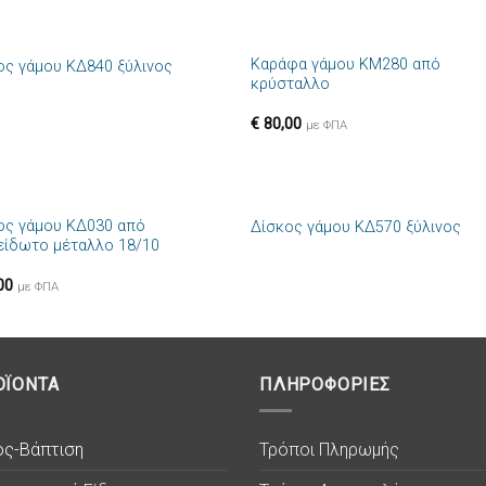
+
Καράφα γάμου ΚΜ280 από
ος γάμου ΚΔ840 ξύλινος
Πρόσθήκη
Πρόσθ
κρύσταλλο
στην λίστα
στην λί
επιθυμιών
επιθυμ
€
80,00
με ΦΠΑ
+
ος γάμου ΚΔ030 από
Δίσκος γάμου ΚΔ570 ξύλινος
Πρόσθήκη
Πρόσθ
είδωτο μέταλλο 18/10
στην λίστα
στην λί
επιθυμιών
επιθυμ
00
με ΦΠΑ
ΟΪΟΝΤΑ
ΠΛΗΡΟΦΟΡΙΕΣ
ος-Βάπτιση
Τρόποι Πληρωμής