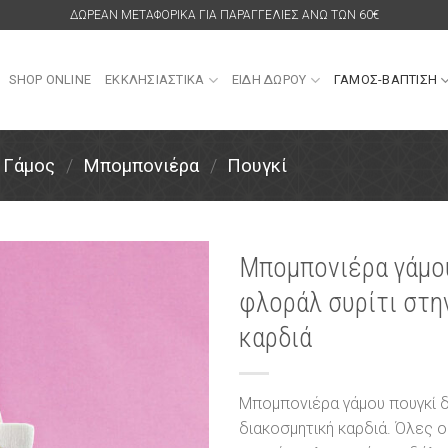
ΔΩΡΕΑΝ ΜΕΤΑΦΟΡΙΚΑ ΓΙΑ ΠΑΡΑΓΓΕΛΙΕΣ ΑΝΩ ΤΩΝ 60€
SHOP ONLINE
ΕΚΚΛΗΣΙΑΣΤΙΚΑ
ΕΙΔΗ ΔΩΡΟΥ
ΓΑΜΟΣ-ΒΑΠΤΙΣΗ
Γάμος
/
Μπομπονιέρα
/
Πουγκί
Μπομπονιέρα γάμου
φλοράλ συρίτι στη
Πρόσθήκη
στην
καρδιά
λίστα
επιθυμιών
Μπομπονιέρα γάμου πουγκί δ
διακοσμητική καρδιά. Όλες 