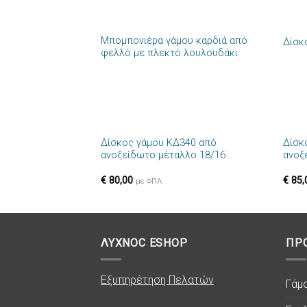
+
+
Μπομπονιέρα γάμου καρδιά από
Δίσκ
Πρόσθήκη
φελλό με πλεκτό λουλουδάκι
στην λίστα
επιθυμιών
+
+
Δίσκος γάμου ΚΔ340 από
Δίσκ
Πρόσθήκη
ανοξείδωτο μέταλλο 18/16
ανοξ
στην λίστα
επιθυμιών
€
80,00
€
85,
με ΦΠΑ
ΛΥΧΝΟC ESHOP
ΠΡ
Εξυπηρέτηση Πελατών
Γάμ