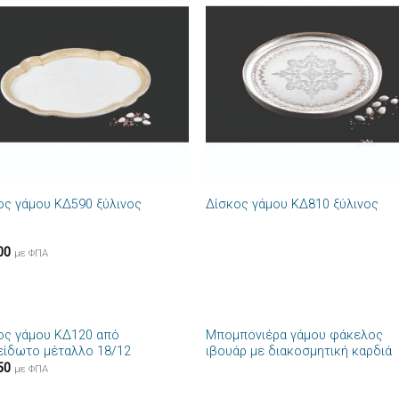
Πρόσθήκη
Πρόσθ
στην λίστα
στην λί
επιθυμιών
επιθυμ
+
ος γάμου ΚΔ590 ξύλινος
Δίσκος γάμου ΚΔ810 ξύλινος
00
με ΦΠΑ
+
ος γάμου ΚΔ120 από
Μπομπονιέρα γάμου φάκελος
Πρόσθήκη
Πρόσθ
είδωτο μέταλλο 18/12
ιβουάρ με διακοσμητική καρδιά
στην λίστα
στην λί
50
επιθυμιών
επιθυμ
με ΦΠΑ