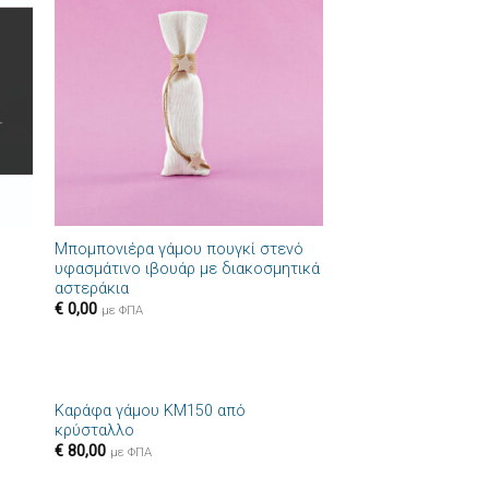
ήκη
Πρόσθήκη
στα
στην λίστα
ιών
επιθυμιών
+
Μπομπονιέρα γάμου πουγκί στενό
υφασμάτινο ιβουάρ με διακοσμητικά
αστεράκια
€
0,00
με ΦΠΑ
+
Καράφα γάμου ΚΜ150 από
ήκη
Πρόσθήκη
κρύσταλλο
στα
στην λίστα
€
80,00
ιών
επιθυμιών
με ΦΠΑ