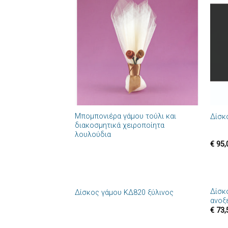
Πρόσθήκη
στην λίστα
επιθυμιών
+
+
Μπομπονιέρα γάμου τούλι και
Δίσκ
διακοσμητικά χειροποίητα
λουλούδια
€
95,
+
+
Δίσκ
Δίσκος γάμου ΚΔ820 ξύλινος
Πρόσθήκη
ανοξ
στην λίστα
€
73,
επιθυμιών