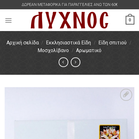
Skip
ΔΩΡΕΑΝ ΜΕΤΑΦΟΡΙΚΑ ΓΙΑ ΠΑΡΑΓΓΕΛΙΕΣ ΑΝΩ ΤΩΝ 60€
to
content
0
Αρχική σελίδα
/
Εκκλησιαστικά Είδη
/
Είδη σπιτιού
/
Μοσχολίβανο
/
Αρωματικό
Πρόσθήκη
στην
λίστα
επιθυμιών