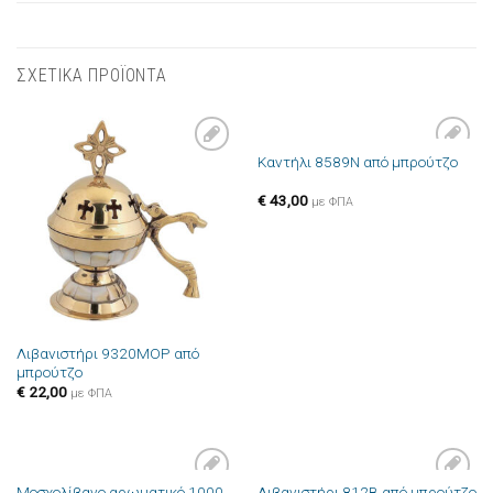
ΣΧΕΤΙΚΑ ΠΡΟΪΟΝΤΑ
Καντήλι 8589N από μπρούτζο
Πρόσθήκη
Πρόσθήκη
στην λίστα
στην λίστα
επιθυμιών
επιθυμιών
€
43,00
με ΦΠΑ
Λιβανιστήρι 9320MOP από
μπρούτζο
€
22,00
με ΦΠΑ
Μοσχολίβανο αρωματικό 1000
Λιβανιστήρι 812B από μπρούτζο