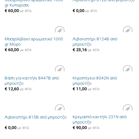
Πρόσθήκη
Πρόσθήκη
gr Κυπαρίσσι
στην λίστα
στην λίστα
επιθυμιών
επιθυμιών
€
60,00
€
0,00
με ΦΠΑ
με ΦΠΑ
Μοσχολίβανο αρωματικό 1000
Λιβανιστήρι 8124B από
Πρόσθήκη
Πρόσθήκη
gr Μύρο
μπρούτζο
στην λίστα
στην λίστα
επιθυμιών
επιθυμιών
€
60,00
€
23,16
με ΦΠΑ
με ΦΠΑ
Βάση για καντήλι 8447B από
Κηροπήγειο 8342N από
Πρόσθήκη
Πρόσθήκη
μπρούτζο
μπρούτζο
στην λίστα
στην λίστα
επιθυμιών
επιθυμιών
€
12,60
€
11,00
με ΦΠΑ
με ΦΠΑ
Κρεμαστό καντήλι 231N από
Λιβανιστήρι 815B από μπρούτζο
Πρόσθήκη
Πρόσθήκη
μπρούτζο
στην λίστα
στην λίστα
επιθυμιών
επιθυμιών
€
0,00
€
90,00
με ΦΠΑ
με ΦΠΑ