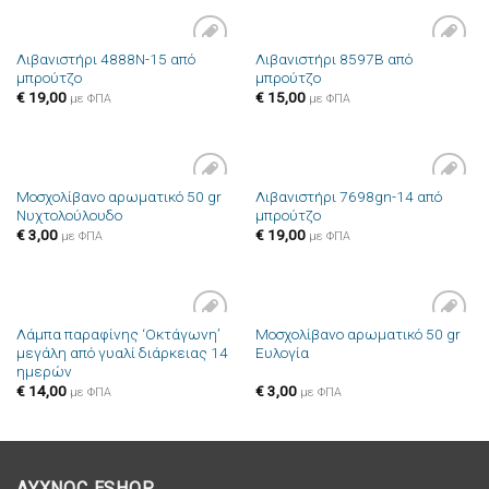
Λιβανιστήρι 4888N-15 από
Λιβανιστήρι 8597B από
Πρόσθήκη
Πρόσθήκη
μπρούτζο
μπρούτζο
στην λίστα
στην λίστα
επιθυμιών
επιθυμιών
€
19,00
€
15,00
με ΦΠΑ
με ΦΠΑ
Μοσχολίβανο αρωματικό 50 gr
Λιβανιστήρι 7698gn-14 από
Πρόσθήκη
Πρόσθήκη
Νυχτολούλουδο
μπρούτζο
στην λίστα
στην λίστα
επιθυμιών
επιθυμιών
€
3,00
€
19,00
με ΦΠΑ
με ΦΠΑ
Λάμπα παραφίνης ‘Οκτάγωνη’
Μοσχολίβανο αρωματικό 50 gr
Πρόσθήκη
Πρόσθήκη
μεγάλη από γυαλί διάρκειας 14
Ευλογία
στην λίστα
στην λίστα
ημερών
επιθυμιών
επιθυμιών
€
14,00
€
3,00
με ΦΠΑ
με ΦΠΑ
ΛΥΧΝΟC ESHOP